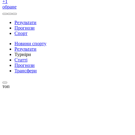
+
1
обране
Результати
Прогнози
Спорт
Новини спорту
Результати
Турніри
Статті
Прогнози
Трансфери
топ