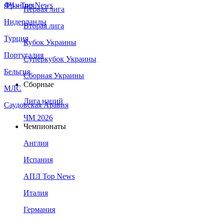
Франция
ЛЧ - Top News
Первая лига
Нидерланды
Вторая лига
Турция
Кубок Украины
Португалия
Суперкубок Украины
Бельгия
Сборная Украины
Сборные
МЛС
Лига наций
Саудовская Аравия
ЧМ 2026
Чемпионаты
Англия
Испания
АПЛ Top News
Италия
Германия