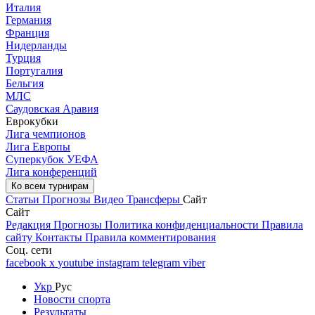
Италия
Германия
Франция
Нидерланды
Турция
Португалия
Бельгия
МЛС
Саудовская Аравия
Еврокубки
Лига чемпионов
Лига Европы
Суперкубок УЕФА
Лига конференций
Ко всем турнирам
Статьи
Прогнозы
Видео
Трансферы
Сайт
Сайт
Редакция
Прогнозы
Политика конфиденциальности
Правила
сайту
Контакты
Правила комментирования
Соц. сети
facebook
x
youtube
instagram
telegram
viber
Укр
Рус
Новости спорта
Результаты