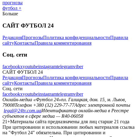
прогнозы
футбол +
Больше
САЙТ ФУТБОЛ 24
Редакция
Прогнозы
Политика конфиденциальности
Правила
сайту
Контакты
Правила комментирования
Соц. сети
facebook
x
youtube
instagram
telegram
viber
САЙТ ФУТБОЛ 24
Редакция
Прогнозы
Политика конфиденциальности
Правила
сайту
Контакты
Правила комментирования
Соц. сети
facebook
x
youtube
instagram
telegram
viber
Онлайн-медиа «Футбол 24»
пл. Галицкая, дом. 15, м. Львов,
79008
Телефон +380 (32) 229-77-77
Адрес электронной почты
legal@24tv.com.ua
Идентификатор онлайн-медиа в Реестре
субъектов в сфере медиа — R40-06058
21+
Материалы сайта предназначены для лиц старше 21 года
При цитировании и использовании любых материалов ссылка
на "Футбол 24" обязательна. При цитировании и