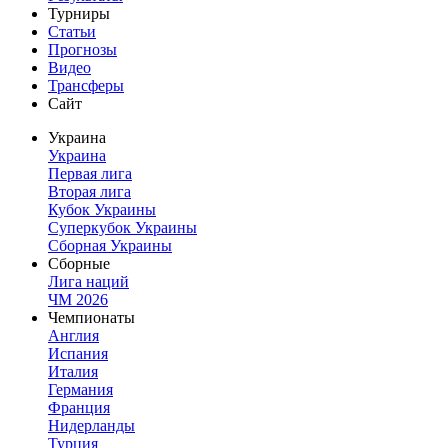
Турниры
Статьи
Прогнозы
Видео
Трансферы
Сайт
Украина
Украина
Первая лига
Вторая лига
Кубок Украины
Суперкубок Украины
Сборная Украины
Сборные
Лига наций
ЧМ 2026
Чемпионаты
Англия
Испания
Италия
Германия
Франция
Нидерланды
Турция