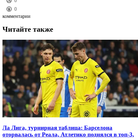
️😢
0
️🤬
0
комментарии
Читайте также
Ла Лига, турнирная таблица: Барселона
оторвалась от Реала, Атлетико поднялся в топ-3,