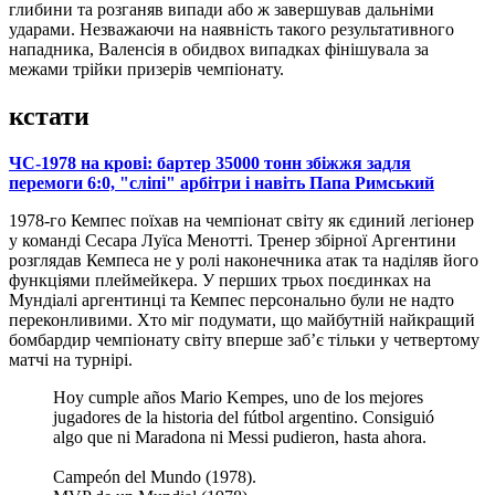
глибини та розганяв випади або ж завершував дальніми
ударами. Незважаючи на наявність такого результативного
нападника, Валенсія в обидвох випадках фінішувала за
межами трійки призерів чемпіонату.
кстати
ЧС-1978 на крові: бартер 35000 тонн збіжжя задля
перемоги 6:0, "сліпі" арбітри і навіть Папа Римський
1978-го Кемпес поїхав на чемпіонат світу як єдиний легіонер
у команді Сесара Луїса Менотті. Тренер збірної Аргентини
розглядав Кемпеса не у ролі наконечника атак та наділяв його
функціями плеймейкера. У перших трьох поєдинках на
Мундіалі аргентинці та Кемпес персонально були не надто
переконливими. Хто міг подумати, що майбутній найкращий
бомбардир чемпіонату світу вперше заб’є тільки у четвертому
матчі на турнірі.
Hoy cumple años Mario Kempes, uno de los mejores
jugadores de la historia del fútbol argentino. Consiguió
algo que ni Maradona ni Messi pudieron, hasta ahora.
Campeón del Mundo (1978).