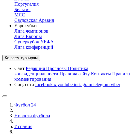
Португалия
Бельгия
МЛС
Саудовская Аравия
Еврокубки
Лига чемпионов
Лига Европы
Суперкубок УЕФА
Лига конференций
Ко всем турнирам
Сайт
Редакция
Прогнозы
Политика
конфиденциальности
Правила сайту
Контакты
Правила
комментирования
Соц. сети
facebook
x
youtube
instagram
telegram
viber
Футбол 24
Новости футбола
Испания