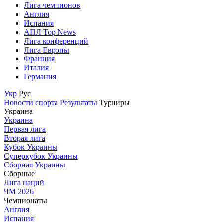
Лига чемпионов
Англия
Испания
АПЛ Top News
Лига конференций
Лига Европы
Франция
Италия
Германия
Укр
Рус
Новости спорта
Результаты
Турниры
Украина
Украина
Первая лига
Вторая лига
Кубок Украины
Суперкубок Украины
Сборная Украины
Сборные
Лига наций
ЧМ 2026
Чемпионаты
Англия
Испания