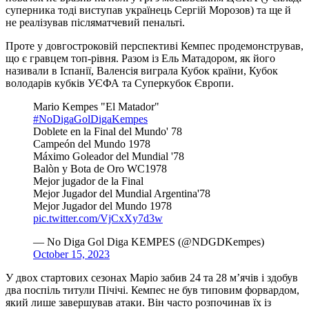
суперника тоді виступав українець Сергій Морозов) та ще й
не реалізував післяматчевий пенальті.
Проте у довгостроковій перспективі Кемпес продемонстрував,
що є гравцем топ-рівня. Разом із Ель Матадором, як його
називали в Іспанії, Валенсія виграла Кубок країни, Кубок
володарів кубків УЄФА та Суперкубок Європи.
Mario Kempes "El Matador"
#NoDigaGolDigaKempes
Doblete en la Final del Mundo' 78
Campeón del Mundo 1978
Máximo Goleador del Mundial '78
️Balòn y Bota de Oro WC1978
️Mejor jugador de la Final
️Mejor Jugador del Mundial Argentina'78
Mejor Jugador del Mundo 1978
pic.twitter.com/VjCxXy7d3w
— No Diga Gol Diga KEMPES (@NDGDKempes)
October 15, 2023
У двох стартових сезонах Маріо забив 24 та 28 м’ячів і здобув
два поспіль титули Пічічі. Кемпес не був типовим форвардом,
який лише завершував атаки. Він часто розпочинав їх із