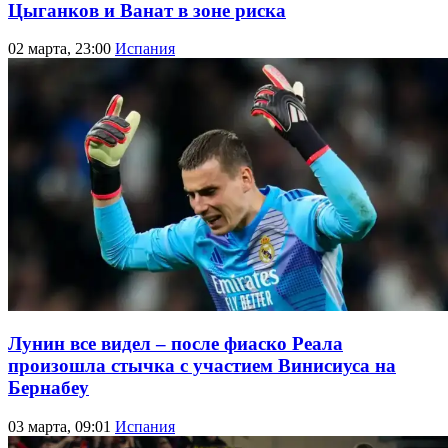
Цыганков и Ванат в зоне риска
02 марта, 23:00
Испания
Лунин все видел – после фиаско Реала
произошла стычка с участием Винисиуса на
Бернабеу
03 марта, 09:01
Испания