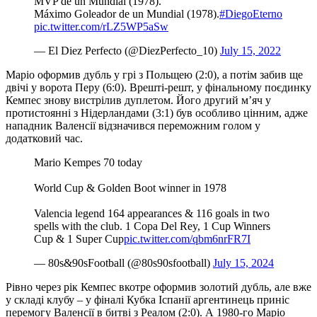
MVP de un Mundial (1978).
Máximo Goleador de un Mundial (1978).
#DiegoEterno
pic.twitter.com/rLZ5WP5aSw
— El Diez Perfecto (@DiezPerfecto_10)
July 15, 2022
Маріо оформив дубль у грі з Польщею (2:0), а потім забив ще
двічі у ворота Перу (6:0). Врешті-решт, у фінальному поєдинку
Кемпес знову вистрілив дуплетом. Його другий м’яч у
протистоянні з Нідерландами (3:1) був особливо цінним, адже
нападник Валенсії відзначився переможним голом у
додатковий час.
Mario Kempes 70 today
World Cup & Golden Boot winner in 1978
Valencia legend 164 appearances & 116 goals in two
spells with the club. 1 Copa Del Rey, 1 Cup Winners
Cup & 1 Super Cup
pic.twitter.com/qbm6nrFR7I
— 80s&90sFootball (@80s90sfootball)
July 15, 2024
Рівно через рік Кемпес вкотре оформив золотий дубль, але вже
у складі клубу – у фіналі Кубка Іспанії аргентинець приніс
перемогу Валенсії в битві з Реалом (2:0). А 1980-го Маріо