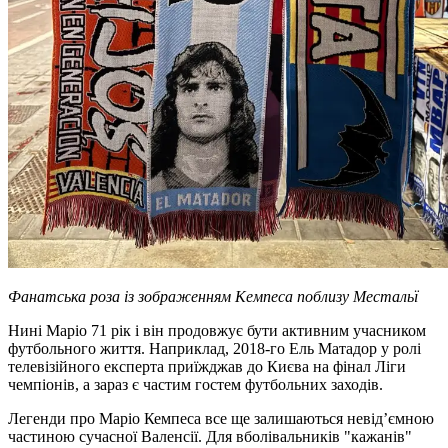
Фанатська роза із зображенням Кемпеса поблизу Местальї
Нині Маріо 71 рік і він продовжує бути активним учасником
футбольного життя. Наприклад, 2018-го Ель Матадор у ролі
телевізійного експерта приїжджав до Києва на фінал Ліги
чемпіонів, а зараз є частим гостем футбольних заходів.
Легенди про Маріо Кемпеса все ще залишаються невід’ємною
частиною сучасної Валенсії. Для вболівальників "кажанів"