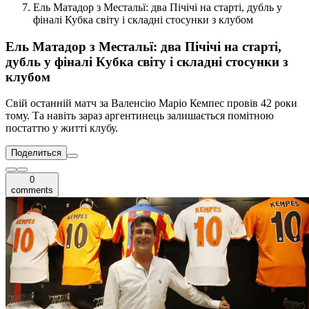
Ель Матадор з Местальї: два Пічічі на старті, дубль у
фіналі Кубка світу і складні стосунки з клубом
Ель Матадор з Местальї: два Пічічі на старті,
дубль у фіналі Кубка світу і складні стосунки з
клубом
Свій останній матч за Валенсію Маріо Кемпес провів 42 роки
тому. Та навіть зараз аргентинець залишається помітною
постаттю у житті клубу.
Поделиться
0
comments