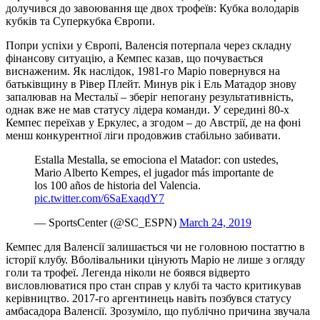
долучився до завоювання ще двох трофеїв: Кубка володарів
кубків та Суперкубка Європи.
Попри успіхи у Європі, Валенсія потерпала через складну
фінансову ситуацію, а Кемпес казав, що почувається
виснаженим. Як наслідок, 1981-го Маріо повернувся на
батьківщину в Рівер Плейт. Минув рік і Ель Матадор знову
запалював на Местальї – зберіг непогану результативність,
однак вже не мав статусу лідера команди. У середині 80-х
Кемпес переїхав у Еркулес, а згодом – до Австрії, де на фоні
менш конкурентної ліги продовжив стабільно забивати.
Estalla Mestalla, se emociona el Matador: con ustedes,
Mario Alberto Kempes, el jugador más importante de
los 100 años de historia del Valencia.
pic.twitter.com/6SaExaqdY7
— SportsCenter (@SC_ESPN)
March 24, 2019
Кемпес для Валенсії залишається чи не головною постаттю в
історії клубу. Вболівальники цінують Маріо не лише з огляду
голи та трофеї. Легенда ніколи не боявся відверто
висловлюватися про стан справ у клубі та часто критикував
керівництво. 2017-го аргентинець навіть позбувся статусу
амбасадора Валенсії. Зрозуміло, що публічно причина звучала