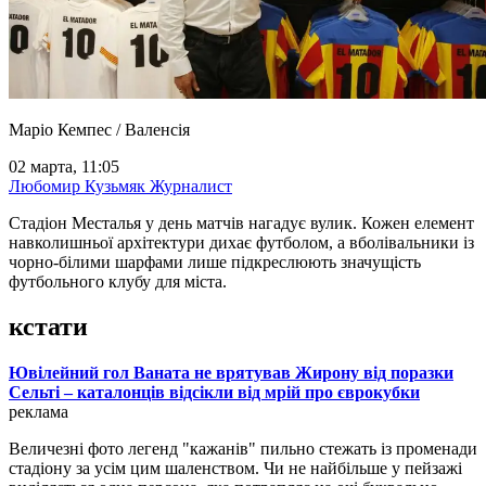
Маріо Кемпес / Валенсія
02 марта, 11:05
Любомир Кузьмяк
Журналист
Стадіон Месталья у день матчів нагадує вулик. Кожен елемент
навколишньої архітектури дихає футболом, а вболівальники із
чорно-білими шарфами лише підкреслюють значущість
футбольного клубу для міста.
кстати
Ювілейний гол Ваната не врятував Жирону від поразки
Сельті – каталонців відсікли від мрій про єврокубки
реклама
Величезні фото легенд "кажанів" пильно стежать із променади
стадіону за усім цим шаленством. Чи не найбільше у пейзажі