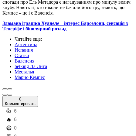
спогади про Ель Матадора є нагадуванням про минулу велич
клубу. Навіть ті, хто ніколи не бачили його гру, знають, що
Кемпес – це і є Валенсія.
Зламана іграшка Хуанеле – інтерес Барселони, сенсація з
Тенеріфе і біполярний розлад
Читайте еще
:
Аргентина
Испания
Статьи
Валенсия
betking Ла Лига
Месталья
Марио Кемпес
0
Комментировать
️👍
6
️🔥
6
️😄
0