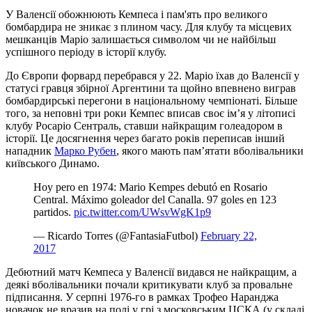
У Валенсії обожнюють Кемпеса і пам'ять про великого
бомбардира не зникає з плином часу. Для клубу та місцевих
мешканців Маріо залишається символом чи не найбільш
успішного періоду в історії клубу.
До Європи форвард перебрався у 22. Маріо їхав до Валенсії у
статусі гравця збірної Аргентини та щойно впевнено виграв
бомбардирські перегони в національному чемпіонаті. Більше
того, за неповні три роки Кемпес вписав своє ім’я у літописі
клубу Росаріо Сентраль, ставши найкращим голеадором в
історії. Це досягнення через багато років переписав інший
нападник
Марко Рубен
, якого мають пам’ятати вболівальники
київського Динамо.
Hoy pero en 1974: Mario Kempes debutó en Rosario
Central. Máximo goleador del Canalla. 97 goles en 123
partidos.
pic.twitter.com/UWsvWgK1p9
— Ricardo Torres (@FantasiaFutbol)
February 22,
2017
Дебютний матч Кемпеса у Валенсії видався не найкращим, а
деякі вболівальники почали критикувати клуб за провальне
підписання. У серпні 1976-го в рамках Трофео Наранджа
новачок не вразив на полі у грі з московським ЦСКА (у складі