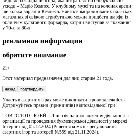
виділяється одна персона, яка потрапляє на очі буквально
усюди – Маріо Кемпес. У клубному музеї та на колонах арени
ще кілька варіацій Кемпеса. Навіть в імпровізованих палатках-
магазинах зі свіжою атрибутикою можна придбати шарфи із
обличчям культового форварда, котрий виступав за "кажанів"
у 70-х та 80-х.
рекламная информация
обратите внимание
21+
Этот материал предназначен для лиц старше 21 года.
назад
подтвердить
Участь в азартних іграх може викликати ігрову залежність.
Дотримуйтесь правил (принципів) відповідальної гри
ТОВ "СЛОТС Ю.ЕЙ". Ліцензія на провадження діяльності з
організації та проведення букмекерської діяльності у мережі
Інтернет від 05.12.2024 (Рішення комісії з регулювання
азартних ігор та лотерей №559 від 21.11.2024).