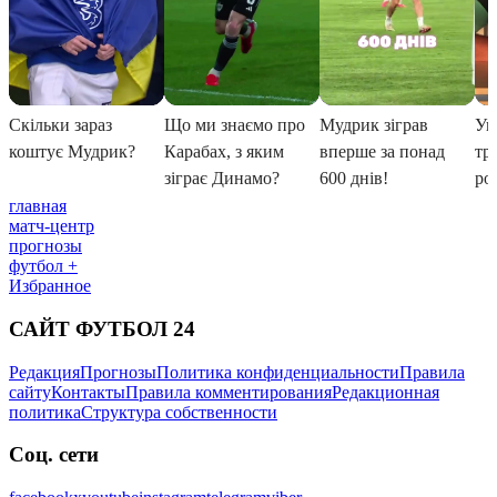
главная
матч-центр
прогнозы
футбол +
Избранное
САЙТ ФУТБОЛ 24
Редакция
Прогнозы
Политика конфиденциальности
Правила
сайту
Контакты
Правила комментирования
Редакционная
политика
Структура собственности
Соц. сети