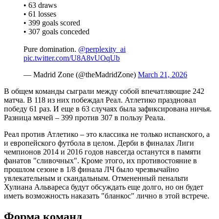
• 63 draws
• 61 losses
• 399 goals scored
• 307 goals conceded
Pure domination.
@perplexity_ai
pic.twitter.com/U8A8vUOqUb
— Madrid Zone (@theMadridZone)
March 21, 2026
В общем команды сыграли между собой впечатляющие 242
матча. В 118 из них побеждал Реал. Атлетико праздновал
победу 61 раз. И еще в 63 случаях была зафиксирована ничья.
Разница мячей – 399 против 307 в пользу Реала.
Реал против Атлетико – это классика не только испанского, а
и европейского футбола в целом. Дерби в финалах Лиги
чемпионов 2014 и 2016 годов навсегда останутся в памяти
фанатов "сливочных". Кроме этого, их противостояние в
прошлом сезоне в 1/8 финала ЛЧ было чрезвычайно
увлекательным и скандальным. Отмененный пенальти
Хулиана Альвареса будут обсуждать еще долго, но он будет
иметь возможность наказать "бланкос" лично в этой встрече.
Форма команд