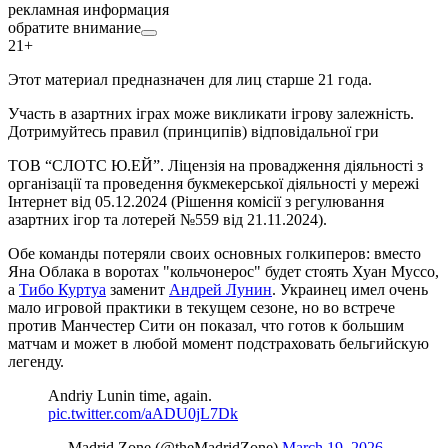
рекламная информация
обратите внимание
21+
Этот материал предназначен для лиц старше 21 года.
Участь в азартних іграх може викликати ігрову залежність.
Дотримуйтесь правил (принципів) відповідальної гри
ТОВ “СЛОТС Ю.ЕЙ”. Ліцензія на провадження діяльності з
організації та проведення букмекерської діяльності у мережі
Інтернет від 05.12.2024 (Рішення комісії з регулювання
азартних ігор та лотерей №559 від 21.11.2024).
Обе команды потеряли своих основных голкиперов: вместо
Яна Облака в воротах "кольчонерос" будет стоять Хуан Муссо,
а
Тибо Куртуа
заменит
Андрей Лунин
. Украинец имел очень
мало игровой практики в текущем сезоне, но во встрече
против Манчестер Сити он показал, что готов к большим
матчам и может в любой момент подстраховать бельгийскую
легенду.
Andriy Lunin time, again.
pic.twitter.com/aADU0jL7Dk
— Madrid Zone (@theMadridZone)
March 19, 2026