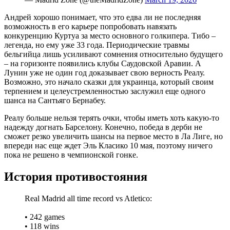
Андрей хорошо понимает, что это едва ли не последняя
возможность в его карьере попробовать навязать
конкуренцию Куртуа за место основного голкипера. Тибо –
легенда, но ему уже 33 года. Периодические травмы
бельгийца лишь усиливают сомнения относительно будущего
– на горизонте появились клубы Саудовской Аравии. А
Лунин уже не один год доказывает свою верность Реалу.
Возможно, это начало сказки для украинца, который своим
терпением и целеустремленностью заслужил еще одного
шанса на Сантьяго Бернабеу.
Реалу больше нельзя терять очки, чтобы иметь хоть какую-то
надежду догнать Барселону. Конечно, победа в дерби не
сможет резко увеличить шансы на первое место в Ла Лиге, но
впереди нас еще ждет Эль Класико 10 мая, поэтому ничего
пока не решено в чемпионской гонке.
История противостояния
Real Madrid all time record vs Atletico:
• 242 games
• 118 wins