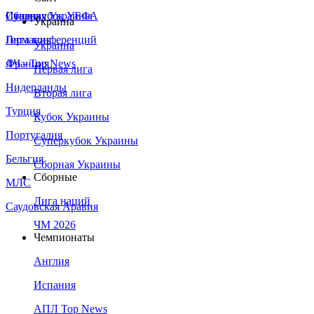
Сборная Украины
Италия
Суперкубок УЕФА
Украина
Германия
Лига конференций
Украина
Франция
ЛЧ - Top News
Первая лига
Нидерланды
Вторая лига
Турция
Кубок Украины
Португалия
Суперкубок Украины
Бельгия
Сборная Украины
Сборные
МЛС
Лига наций
Саудовская Аравия
ЧМ 2026
Чемпионаты
Англия
Испания
АПЛ Top News