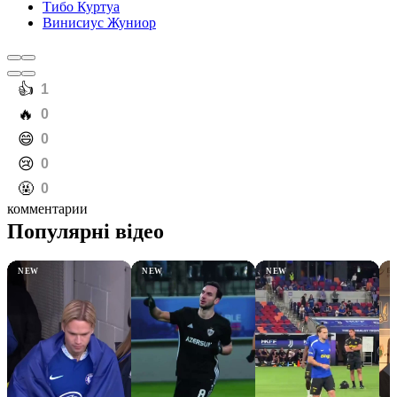
Тибо Куртуа
Винисиус Жуниор
️👍
1
️🔥
0
️😄
0
️😢
0
️🤬
0
комментарии