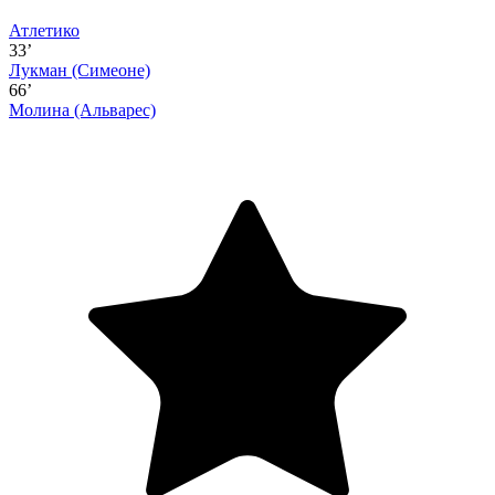
Атлетико
33’
Лукман
(Симеоне)
66’
Молина
(Альварес)