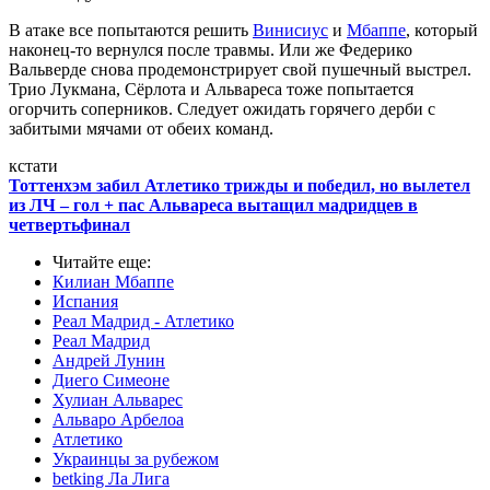
В атаке все попытаются решить
Винисиус
и
Мбаппе
, который
наконец-то вернулся после травмы. Или же Федерико
Вальверде снова продемонстрирует свой пушечный выстрел.
Трио Лукмана, Сёрлота и Альвареса тоже попытается
огорчить соперников. Следует ожидать горячего дерби с
забитыми мячами от обеих команд.
кстати
Тоттенхэм забил Атлетико трижды и победил, но вылетел
из ЛЧ – гол + пас Альвареса вытащил мадридцев в
четвертьфинал
Читайте еще
:
Килиан Мбаппе
Испания
Реал Мадрид - Атлетико
Реал Мадрид
Андрей Лунин
Диего Симеоне
Хулиан Альварес
Альваро Арбелоа
Атлетико
Украинцы за рубежом
betking Ла Лига