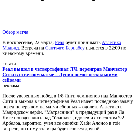
Обзор матча
В воскресенье, 22 марта,
Реал
будет принимать
Атлетико
Мадрид
. Встреча на
Сантьяго Бернабеу
начнется в 22:00 по
киевскому времени.
кстати
Реал вышел в четвертьфинал ЛЧ, переиграв Манчестер
Сити в ответном матче – Лунин помог несколькими
сейвами
реклама
После уверенных побед в 1/8 Лиги чемпионов над Манчестер
Сити и выхода в четвертьфинал Реал имеет последнюю задачу
перед перерывом на матчи сборных – одолеть Атлетико в
Мадридском дерби. "Матрасники" в предыдущий раз в Ла
Лиге поиздевались над "бланкос", одолев их со счетом 5:2.
Арбелоа, вероятно, учел все ошибки Хаби Алонсо в той
встрече, поэтому эта игра будет совсем другой.