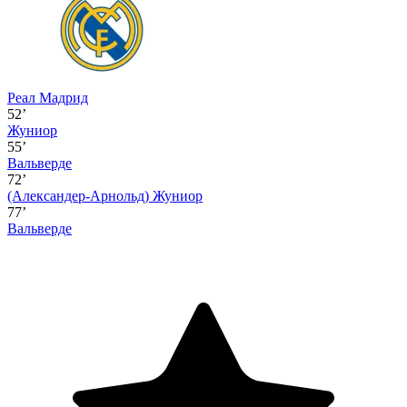
Реал Мадрид
52’
Жуниор
55’
Вальверде
72’
(Александер-Арнольд)
Жуниор
77’
Вальверде