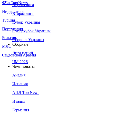
Франция
ЛЧ - Top News
Первая лига
Нидерланды
Вторая лига
Турция
Кубок Украины
Португалия
Суперкубок Украины
Бельгия
Сборная Украины
Сборные
МЛС
Лига наций
Саудовская Аравия
ЧМ 2026
Чемпионаты
Англия
Испания
АПЛ Top News
Италия
Германия