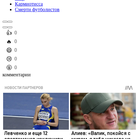
Кармиотисса
Смерти футболистов
️👍
0
️🔥
0
️😄
0
️😢
0
️🤬
0
комментарии