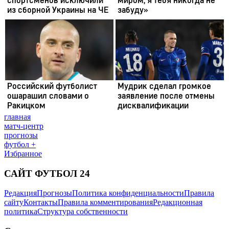
главная
матч-центр
прогнозы
футбол +
Избранное
САЙТ ФУТБОЛ 24
Редакция
Прогнозы
Политика конфиденциальности
Правила
сайту
Контакты
Правила комментирования
Редакционная
политика
Структура собственности