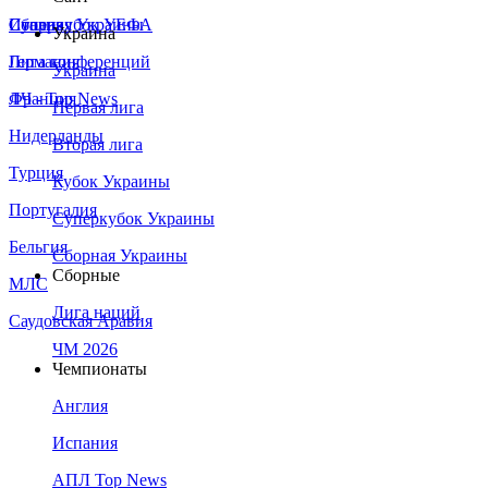
Сборная Украины
Италия
Суперкубок УЕФА
Украина
Германия
Лига конференций
Украина
Франция
ЛЧ - Top News
Первая лига
Нидерланды
Вторая лига
Турция
Кубок Украины
Португалия
Суперкубок Украины
Бельгия
Сборная Украины
Сборные
МЛС
Лига наций
Саудовская Аравия
ЧМ 2026
Чемпионаты
Англия
Испания
АПЛ Top News