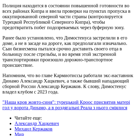
Полиция находится в состоянии повышенной готовности во
всех районах Кипра и ввела проверки на пунктах пропуска в
оккупированной северной части страны (контролируется
Турецкой Республикой Северного Кипра), чтобы
предотвратить побег подозреваемых через буферную зону.
Ранее было установлено, что Димостенуса застрелили в его
доме, а не в засаде на дороге, как предполагали изначально.
Сын бизнесмена пытался срочно доставить своего отца в
больницу после стрельбы, и во время этой экстренной
транспортировки произошло дорожно-транспортное
происшествие.
Напомним, что во главе Кармиотиссы работали экс-наставник
Динамо Александр Хацкевич, а также бывший нападающий
сборной России Александр Кержаков. К слову, Димостенус
владел клубом с 2023 года.
"Наша кров жовто-синя": турецький Кроос присвятив матері
гол у ворота Динамо, а в роздягальні Реала з нього сміялися
Читайте еще
:
Александр Хацкевич
Михаил Кержаков
Мир