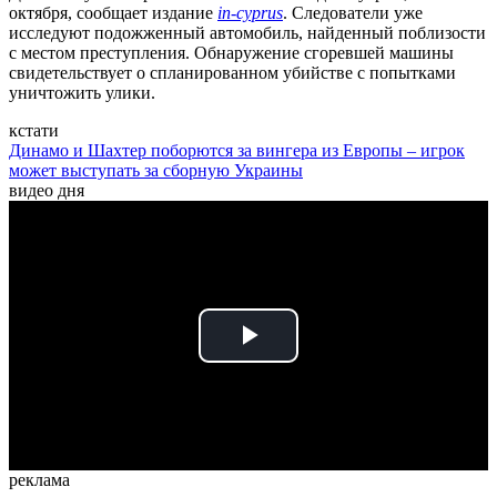
октября, сообщает издание
in-cyprus
. Следователи уже
исследуют подожженный автомобиль, найденный поблизости
с местом преступления. Обнаружение сгоревшей машины
свидетельствует о спланированном убийстве с попытками
уничтожить улики.
кстати
Динамо и Шахтер поборются за вингера из Европы – игрок
может выступать за сборную Украины
видео дня
Play
Video
реклама