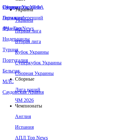
Сборная Украины
Италия
Суперкубок УЕФА
Украина
Германия
Лига конференций
Украина
Франция
ЛЧ - Top News
Первая лига
Нидерланды
Вторая лига
Турция
Кубок Украины
Португалия
Суперкубок Украины
Бельгия
Сборная Украины
Сборные
МЛС
Лига наций
Саудовская Аравия
ЧМ 2026
Чемпионаты
Англия
Испания
АПЛ Top News