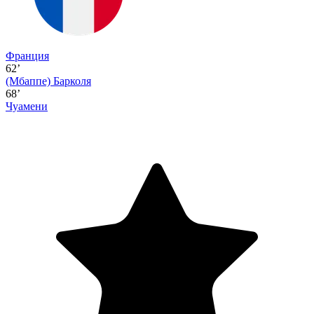
Франция
62’
(Мбаппе)
Барколя
68’
Чуамени