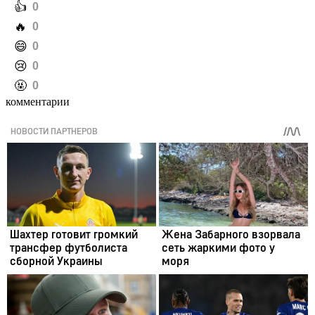
️👍
0
️🔥
0
️😄
0
️😢
0
️🤬
0
комментарии