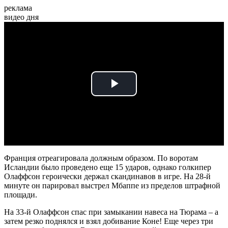
реклама
видео дня
Play
Video
Франция отреагировала должным образом. По воротам
Исландии было проведено еще 15 ударов, однако голкипер
Олаффсон героически держал скандинавов в игре. На 28-й
минуте он парировал выстрел Мбаппе из пределов штрафной
площади.
На 33-й Олаффсон спас при замыкании навеса на Тюрама – а
затем резко поднялся и взял добивание Коне! Еще через три