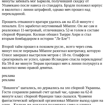
минуты забивать мог Барколя, получивший скидку от
Упамекано после навеса со стандарта. Брэдли положил корпус
и вколотил с линии штрафной, однако мяч прошел над
перекладиной.
Прошить отважного вратаря удалось аж на 45-й минуте с
пенальти. Его заработал неутомимый Мбаппе. Он же сам и
реализовал 11-метровый, отличившись 52-м голом в составе
сборной Франции. Килиан обошел Тьерри Анри и стал
вторым бомбардиром в истории "Ле Бле"!
Второй тайм прошел в похожем русле., всего через семь
минут после перерыва Мбаппе разогнал контратаку, которую
Олисе завершил выстрелом метров с 18-ти. Олаффсон
среагировать не успел, однако Исландию спасла перекладина!
На 59-й же минуте Тюрам протащил мяч к линии полукруга и
вколотил мимо правой девятки.
реклама
реклама
"Викинги" шатались, но держались на зло сборной Украины.
Гости сохраняли равный счет целый час, однако на 62-й
минуте класс сборной Франции таки сказался. Чуамени
фантастической заброской организовал Мбаппе выход один на
один – Килиан же дождался поддержки слева и удивил