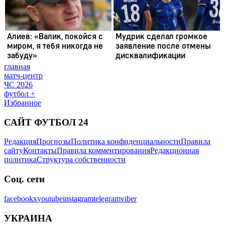
главная
матч-центр
ЧС 2026
футбол +
Избранное
САЙТ ФУТБОЛ 24
Редакция
Прогнозы
Политика конфиденциальности
Правила
сайту
Контакты
Правила комментирования
Редакционная
политика
Структура собственности
Соц. сети
facebook
x
youtube
instagram
telegram
viber
УКРАИНА