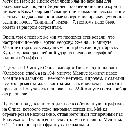
Матч на Парк де Пренс стал чрезвычайно важным для
болельщиков сборной Украины – особенно после позорной
ничьей в Баку. Сборная Исландии не только опережала "сине-
желтых" на два очка, но и имела огромное преимущество по
разнице голов. "Викинги" имели +7, поэтому надо было
болеть за разгром островитян.
Французы с первых же минут продемонстрировали, что
настроены помочь Сергею Реброву. Уже на 3-й минуте
Мбаппе открылся между двумя центрбеками под заброску
Кунде, однако дальнейший удар из пределов штрафной
вытащил Олаффсон.
Еще через 13 минут Олисе выводил Тюрама один на один
(Олаффсон спас), а на 19-й минуте Маркус замкнул навес
Мбаппе на дальнюю – немного неточно. Впрочем, Исландия
все это время пыталась контратаковать и включать высокий
прессинг. Получалось неплохо, а на 22-й минуте гости вообще
открыли счет!
Чуамени под давлением отдал пас в собственную штрафную
на Олисе, которого тоже накрывал соперник. Майкл
отреагировал неожиданно, отдав неточный поперечный пас
Упамекано – Гудйонсен перехватил мяч и прошил Меньяна.
0:1! Такого поворота французы не ожидали.