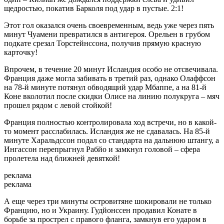
щедростью, покатив Барколя под удар в пустые. 2:1!
Этот гол оказался очень своевременным, ведь уже через пять
минут Чуамени превратился в антигероя. Орельен в грубом
подкате срезал Торстейнссона, получив прямую красную
карточку!
Впрочем, в течение 20 минут Исландия особо не отсвечивала.
Франция даже могла забивать в третий раз, однако Олаффсон
на 78-й минуте потянул обводящий удар Мбаппе, а на 81-й
Коне вколотил после скидки Олисе на линию полукруга – мяч
прошел рядом с левой стойкой!
Франция полностью контролировала ход встречи, но в какой-
то момент расслабилась. Исландия же не сдавалась. На 85-й
минуте Харальдссон подал со стандарта на дальнюю штангу, а
Ингассон перепрыгнул Рабйо и замкнул головой – сфера
пролетела над ближней девяткой!
реклама
реклама
А еще через три минуты островитяне шокировали не только
Францию, но и Украину. Гудйонссен продавил Конате в
борьбе за прострел с правого фланга, замкнув его ударом в