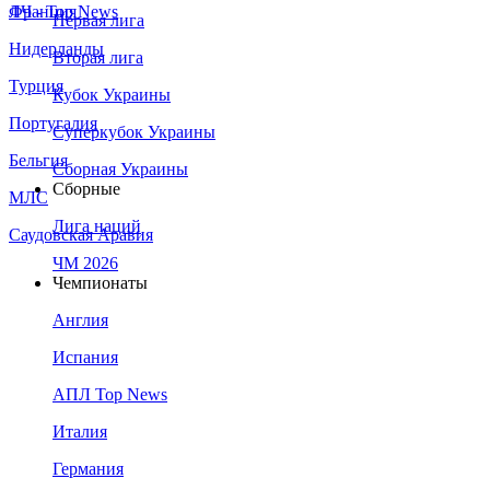
Франция
ЛЧ - Top News
Первая лига
Нидерланды
Вторая лига
Турция
Кубок Украины
Португалия
Суперкубок Украины
Бельгия
Сборная Украины
Сборные
МЛС
Лига наций
Саудовская Аравия
ЧМ 2026
Чемпионаты
Англия
Испания
АПЛ Top News
Италия
Германия