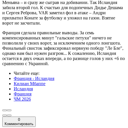
Меньяна – и сразу же сыграв на добивании. Так Исландия
забила второй гол. К счастью для подопечных Дидье Дешама
и Сергея Реброва, VAR заметил фол в атаке – Андри
прихватил Конате за футболку и уложил на газон. Взятие
ворот не засчитали.
Франция сделала правильные выводы. За семь
компенсированных минут "гальские петухи" ничего не
позволили у своих ворот, за исключением одного лонгшота.
Финальный свисток зафиксировал нервную победу "Ле Бле",
однако нам был нужен разгром... К сожалению, Исландия
остается в двух очках впереди, а по разнице голов у них +6 по
сравнению с Украиной.
Читайте еще
:
Франция - Исландия
Килиан Мбаппе
Исландия
Франция
ЧМ 2026
0
Комментировать