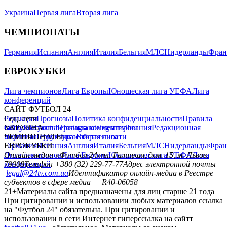
Украина
Первая лига
Вторая лига
ЧЕМПИОНАТЫ
Германия
Испания
Англия
Италия
Бельгия
МЛС
Нидерланды
Фран
ЕВРОКУБКИ
Лига чемпионов
Лига Европы
Юношеская лига УЕФА
Лига
конференций
САЙТ ФУТБОЛ 24
Редакция
Соц. сети
Прогнозы
Политика конфиденциальности
Правила
сайту
facebook
УКРАИНА
Контакты
x
youtube
Правила комментирования
instagram
telegram
viber
Редакционная
политика
Украина
ЧЕМПИОНАТЫ
Первая лига
Структура собственности
Вторая лига
Германия
ЕВРОКУБКИ
Испания
Англия
Италия
Бельгия
МЛС
Нидерланды
Фран
Лига чемпионов
Онлайн-медиа «Футбол 24»
Лига Европы
пл. Галицкая, дом. 15, м. Львов,
Юношеская лига УЕФА
Лига
конференций
79008
Телефон +380 (32) 229-77-77
Адрес электронной почты
legal@24tv.com.ua
Идентификатор онлайн-медиа в Реестре
субъектов в сфере медиа — R40-06058
21+
Материалы сайта предназначены для лиц старше 21 года
При цитировании и использовании любых материалов ссылка
на "Футбол 24" обязательна. При цитировании и
использовании в сети Интернет гиперссылка на сайтт