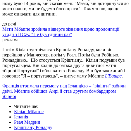
йому було 14 років, він сказав мені: "Мамо, він доторкнувся до
мого пальто, ми не будемо його прати". Тож я знаю, що це
може означати для дитини.
до речі
Мати Мбаппе зробила відверте зізнання щодо пролонгації
угоди з ПСЖ: "Це був єдиний раз"
реклама
Потім Кіліан зустрічався з Кріштіану Роналду, коли він
перейшов у Манчестер, потім у Реал. Потім були Робінью,
Роналдінью... Що стосується Кріштіану... Кіліан подумки був
португальцем. Він ходив до батька друга дивитися матчі
збірної Португалії і вболівати за Роналду. Він був закоханий і
говорив: "Я – португалець", – цитує маму Мбаппе
L'Equipe
.
Франція втримала перемогу над Ісландією – "вікінги" забили
двічі, Мбаппе обійшов Анрі й став другим бомбардиром
збірної
Читайте ще
:
Кіліан Мбаппе
Іспанія
Реал Мадрид
Кріштіану Роналду