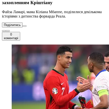
захопленням Кріштіану
Файза Ламарі, мама Кіліана Мбаппе, поділилися декількома
історіями з дитинства форварда Реала.
Поділитись
0
коментарі