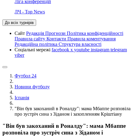
Ліга конференцій
ЛЧ - Top News
До всіх турнірів
Сайт
Редакція
Прогнози
Політика конфіденційності
Правила сайту
Контакти
Правила коментування
Редакційна політика
Структура власності
Соціальні мережі
facebook
x
youtube
instagram
telegram
viber
Футбол 24
Новини футболу
Іспанія
"Він був закоханий в Роналду": мама Мбаппе розповіла
про зустріч сина з Зіданом і захопленням Кріштіану
"Він був закоханий в Роналду": мама Мбаппе
розповіла про зустріч сина з Зіданом і