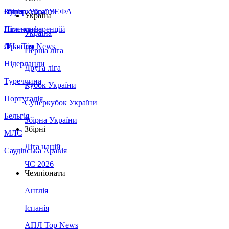
Збірна України
Італія
Суперкубок УЄФА
Україна
Німеччина
Ліга конференцій
Україна
Франція
ЛЧ - Top News
Перша ліга
Нідерланди
Друга ліга
Туреччина
Кубок України
Португалія
Суперкубок України
Бельгія
Збірна України
Збірні
МЛС
Ліга націй
Саудівська Аравія
ЧС 2026
Чемпіонати
Англія
Іспанія
АПЛ Top News