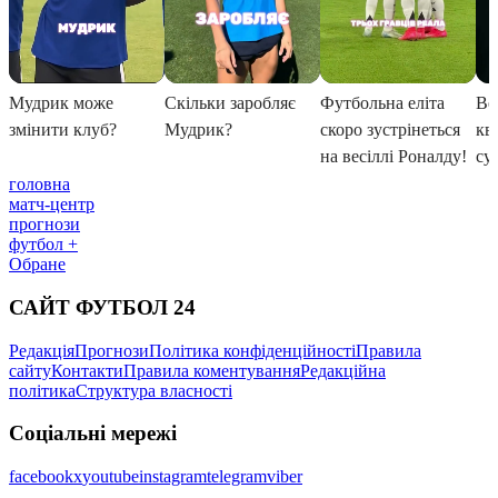
головна
матч-центр
прогнози
футбол +
Обране
САЙТ ФУТБОЛ 24
Редакція
Прогнози
Політика конфіденційності
Правила
сайту
Контакти
Правила коментування
Редакційна
політика
Структура власності
Соціальні мережі
facebook
x
youtube
instagram
telegram
viber