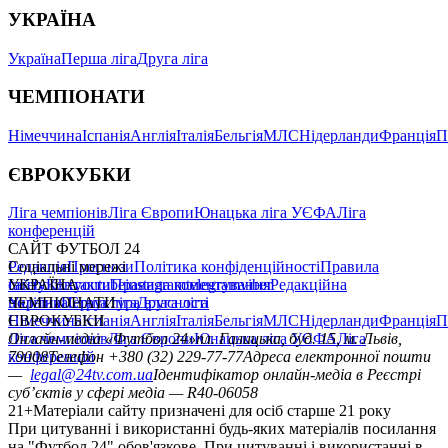
УКРАЇНА
Україна
Перша ліга
Друга ліга
ЧЕМПІОНАТИ
Німеччина
Іспанія
Англія
Італія
Бельгія
МЛС
Нідерланди
Франція
П
ЄВРОКУБКИ
Ліга чемпіонів
Ліга Європи
Юнацька ліга УЄФА
Ліга
конференцій
САЙТ ФУТБОЛ 24
Редакція
Соціальні мережі
Прогнози
Політика конфіденційності
Правила
сайту
facebook
УКРАЇНА
Контакти
x
youtube
Правила коментування
instagram
telegram
viber
Редакційна
політика
Україна
ЧЕМПІОНАТИ
Перша ліга
Структура власності
Друга ліга
Німеччина
ЄВРОКУБКИ
Іспанія
Англія
Італія
Бельгія
МЛС
Нідерланди
Франція
П
Ліга чемпіонів
Онлайн-медіа «Футбол 24»
Ліга Європи
Юнацька ліга УЄФА
пл. Галицька, буд. 15, м. Львів,
Ліга
конференцій
79008
Телефон +380 (32) 229-77-77
Адреса електронної пошти
—
legal@24tv.com.ua
Ідентифікатор онлайн-медіа в Реєстрі
суб’єктів у сфері медіа — R40-06058
21+
Матеріали сайту призначені для осіб старше 21 року
При цитуванні і використанні будь-яких матеріалів посилання
на "Футбол 24" обов'язкове. При цитуванні і використанні в