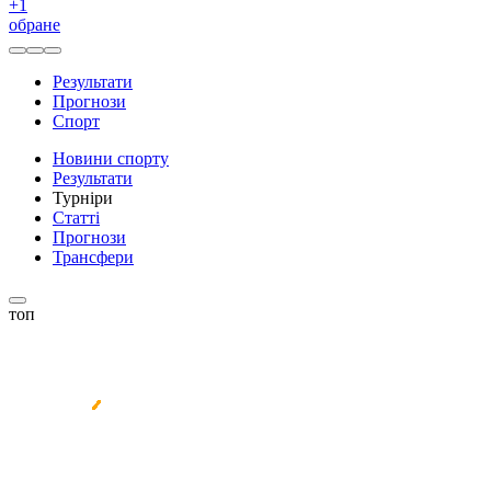
+
1
обране
Результати
Прогнози
Спорт
Новини спорту
Результати
Турніри
Статті
Прогнози
Трансфери
топ