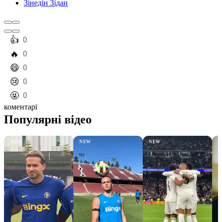
Зінедін Зідан
️👍
0
️🔥
0
️😄
0
️😢
0
️🤬
0
коментарі