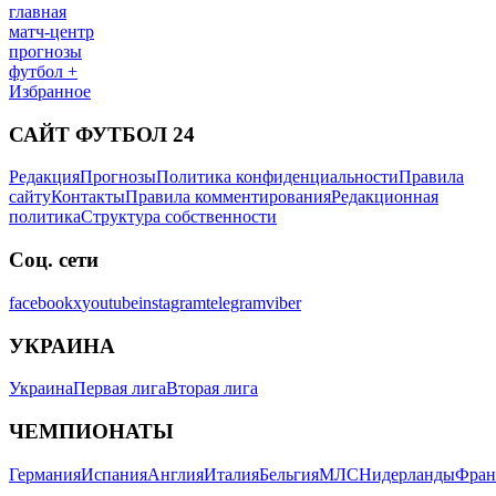
главная
матч-центр
прогнозы
футбол +
Избранное
САЙТ ФУТБОЛ 24
Редакция
Прогнозы
Политика конфиденциальности
Правила
сайту
Контакты
Правила комментирования
Редакционная
политика
Структура собственности
Соц. сети
facebook
x
youtube
instagram
telegram
viber
УКРАИНА
Украина
Первая лига
Вторая лига
ЧЕМПИОНАТЫ
Германия
Испания
Англия
Италия
Бельгия
МЛС
Нидерланды
Фран