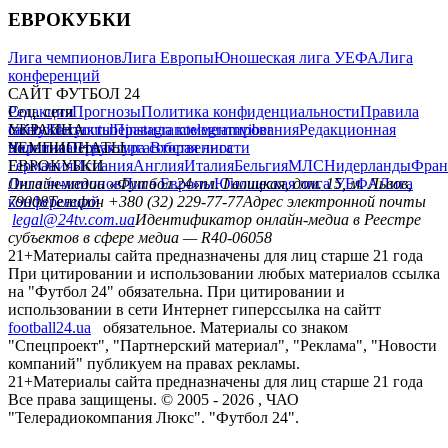
ЕВРОКУБКИ
Лига чемпионов
Лига Европы
Юношеская лига УЕФА
Лига
конференций
САЙТ ФУТБОЛ 24
Редакция
Соц. сети
Прогнозы
Политика конфиденциальности
Правила
сайту
facebook
УКРАИНА
Контакты
x
youtube
Правила комментирования
instagram
telegram
viber
Редакционная
политика
Украина
ЧЕМПИОНАТЫ
Первая лига
Структура собственности
Вторая лига
Германия
ЕВРОКУБКИ
Испания
Англия
Италия
Бельгия
МЛС
Нидерланды
Фран
Лига чемпионов
Онлайн-медиа «Футбол 24»
Лига Европы
пл. Галицкая, дом. 15, м. Львов,
Юношеская лига УЕФА
Лига
конференций
79008
Телефон +380 (32) 229-77-77
Адрес электронной почты
legal@24tv.com.ua
Идентификатор онлайн-медиа в Реестре
субъектов в сфере медиа — R40-06058
21+
Материалы сайта предназначены для лиц старше 21 года
При цитировании и использовании любых материалов ссылка
на "Футбол 24" обязательна. При цитировании и
использовании в сети Интернет гиперссылка на сайтт
football24.ua
обязательное. Материалы со знаком
"Спецпроект", "Партнерский материал", "Реклама", "Новости
компаний" публикуем на правах рекламы.
21+
Материалы сайта предназначены для лиц старше 21 года
Все права защищены. © 2005 -
2026
, ЧАО
"Телерадиокомпания Люкс". "Футбол 24".