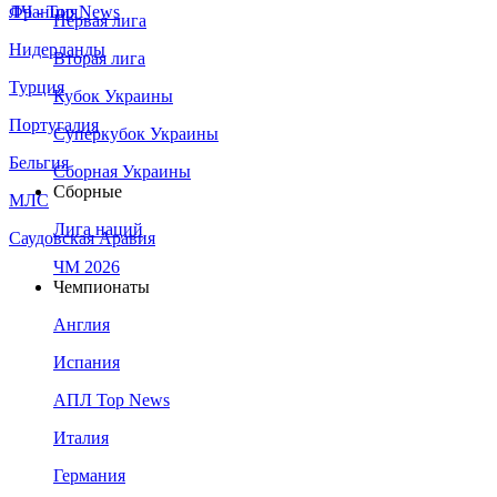
Франция
ЛЧ - Top News
Первая лига
Нидерланды
Вторая лига
Турция
Кубок Украины
Португалия
Суперкубок Украины
Бельгия
Сборная Украины
Сборные
МЛС
Лига наций
Саудовская Аравия
ЧМ 2026
Чемпионаты
Англия
Испания
АПЛ Top News
Италия
Германия