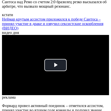
Сантоса над Ремо со счетом 2:0 бразилец резко высказался об
арбитре, что вызвало мощный резонанс.
кстати
Неймар крутым ассистом приложился к победе Сантоса –
принял участие в драке и озвучил сексистские оскорбления
(ВИДЕО)
видео дня
Play
Video
реклама
Форвард провел активный поединок – отметился ассистом,
принял участие во втором голе команды и получил звание