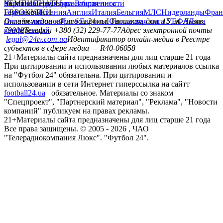
политика
Украина
ЧЕМПИОНАТЫ
Первая лига
Структура собственности
Вторая лига
Германия
ЕВРОКУБКИ
Испания
Англия
Италия
Бельгия
МЛС
Нидерланды
Фран
Лига чемпионов
Онлайн-медиа «Футбол 24»
Лига Европы
пл. Галицкая, дом. 15, м. Львов,
Юношеская лига УЕФА
Лига
конференций
79008
Телефон +380 (32) 229-77-77
Адрес электронной почты
legal@24tv.com.ua
Идентификатор онлайн-медиа в Реестре
субъектов в сфере медиа — R40-06058
21+
Материалы сайта предназначены для лиц старше 21 года
При цитировании и использовании любых материалов ссылка
на "Футбол 24" обязательна. При цитировании и
использовании в сети Интернет гиперссылка на сайтт
football24.ua
обязательное. Материалы со знаком
"Спецпроект", "Партнерский материал", "Реклама", "Новости
компаний" публикуем на правах рекламы.
21+
Материалы сайта предназначены для лиц старше 21 года
Все права защищены. © 2005 -
2026
, ЧАО
"Телерадиокомпания Люкс". "Футбол 24".