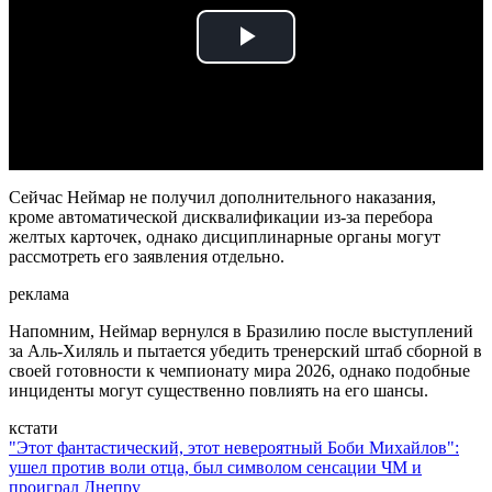
Play
Video
Сейчас Неймар не получил дополнительного наказания,
кроме автоматической дисквалификации из-за перебора
желтых карточек, однако дисциплинарные органы могут
рассмотреть его заявления отдельно.
реклама
Напомним, Неймар вернулся в Бразилию после выступлений
за Аль-Хиляль и пытается убедить тренерский штаб сборной в
своей готовности к чемпионату мира 2026, однако подобные
инциденты могут существенно повлиять на его шансы.
кстати
"Этот фантастический, этот невероятный Боби Михайлов":
ушел против воли отца, был символом сенсации ЧМ и
проиграл Днепру