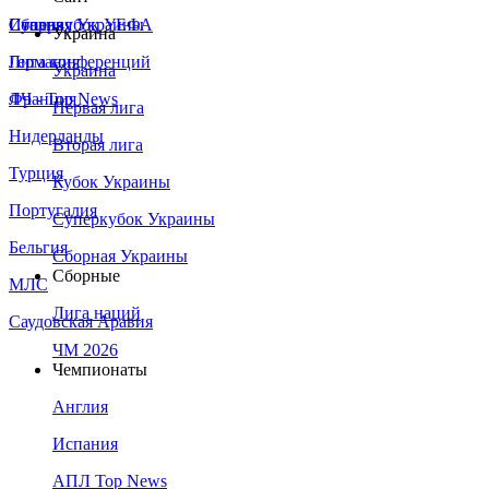
Сборная Украины
Италия
Суперкубок УЕФА
Украина
Германия
Лига конференций
Украина
Франция
ЛЧ - Top News
Первая лига
Нидерланды
Вторая лига
Турция
Кубок Украины
Португалия
Суперкубок Украины
Бельгия
Сборная Украины
Сборные
МЛС
Лига наций
Саудовская Аравия
ЧМ 2026
Чемпионаты
Англия
Испания
АПЛ Top News