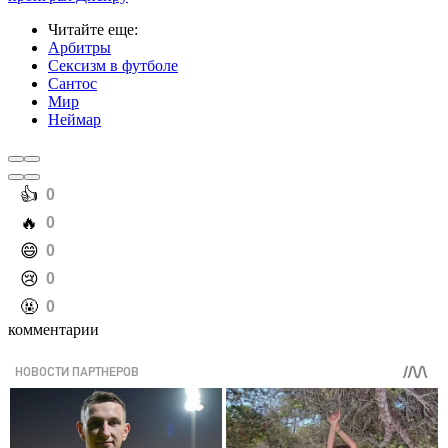
Читайте еще
:
Арбитры
Сексизм в футболе
Сантос
Мир
Неймар
️👍
0
️🔥
0
️😄
0
️😢
0
️🤬
0
комментарии