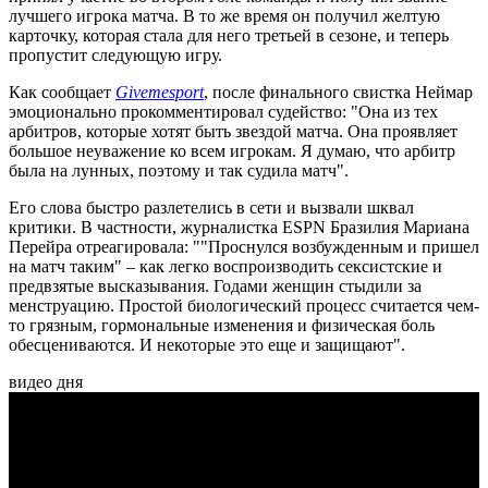
лучшего игрока матча. В то же время он получил желтую
карточку, которая стала для него третьей в сезоне, и теперь
пропустит следующую игру.
Как сообщает
Givemesport
, после финального свистка Неймар
эмоционально прокомментировал судейство: "Она из тех
арбитров, которые хотят быть звездой матча. Она проявляет
большое неуважение ко всем игрокам. Я думаю, что арбитр
была на лунных, поэтому и так судила матч".
Его слова быстро разлетелись в сети и вызвали шквал
критики. В частности, журналистка ESPN Бразилия Мариана
Перейра отреагировала: ""Проснулся возбужденным и пришел
на матч таким" – как легко воспроизводить сексистские и
предвзятые высказывания. Годами женщин стыдили за
менструацию. Простой биологический процесс считается чем-
то грязным, гормональные изменения и физическая боль
обесцениваются. И некоторые это еще и защищают".
видео дня