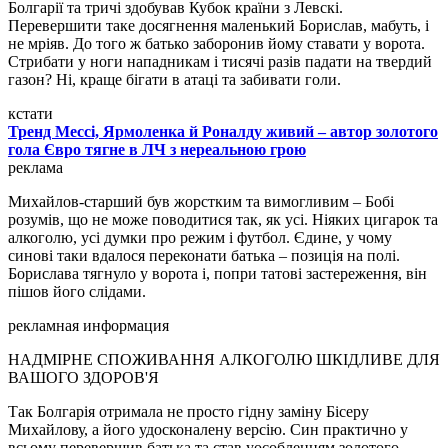
Болгарії та тричі здобував Кубок країни з Левскі.
Перевершити таке досягнення маленький Борислав, мабуть, і
не мріяв. До того ж батько заборонив йому ставати у ворота.
Стрибати у ноги нападникам і тисячі разів падати на твердий
газон? Ні, краще бігати в атаці та забивати голи.
кстати
Тренд Мессі, Ярмоленка й Роналду живий – автор золотого
гола Євро тягне в ЛЧ з нереальною грою
реклама
Михайлов-старший був жорстким та вимогливим – Бобі
розумів, що не може поводитися так, як усі. Ніяких цигарок та
алкоголю, усі думки про режим і футбол. Єдине, у чому
синові таки вдалося переконати батька – позиція на полі.
Борислава тягнуло у ворота і, попри татові застереження, він
пішов його слідами.
рекламная информация
НАДМІРНЕ СПОЖИВАННЯ АЛКОГОЛЮ ШКІДЛИВЕ ДЛЯ
ВАШОГО ЗДОРОВ'Я
Так Болгарія отримала не просто гідну заміну Бісеру
Михайлову, а його удосконалену версію. Син практично у
всьому перевершив батька та став уособленням золотого