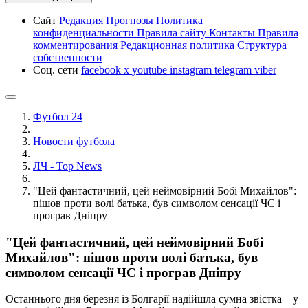
Сайт
Редакция
Прогнозы
Политика
конфиденциальности
Правила сайту
Контакты
Правила
комментирования
Редакционная политика
Структура
собственности
Соц. сети
facebook
x
youtube
instagram
telegram
viber
Футбол 24
Новости футбола
ЛЧ - Top News
"Цей фантастичний, цей неймовірний Бобі Михайлов":
пішов проти волі батька, був символом сенсації ЧС і
програв Дніпру
"Цей фантастичний, цей неймовірний Бобі
Михайлов": пішов проти волі батька, був
символом сенсації ЧС і програв Дніпру
Останнього дня березня із Болгарії надійшла сумна звістка – у