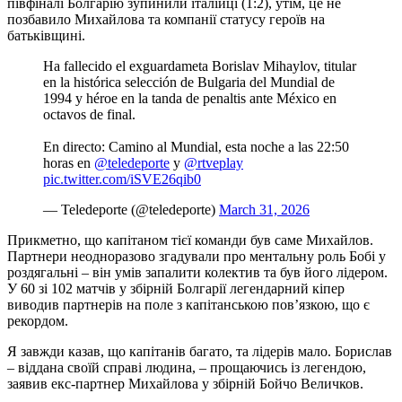
півфіналі Болгарію зупинили італійці (1:2), утім, це не
позбавило Михайлова та компанії статусу героїв на
батьківщині.
Ha fallecido el exguardameta Borislav Mihaylov, titular
en la histórica selección de Bulgaria del Mundial de
1994 y héroe en la tanda de penaltis ante México en
octavos de final.
En directo: Camino al Mundial, esta noche a las 22:50
horas en
@teledeporte
y
@rtveplay
pic.twitter.com/iSVE26qib0
— Teledeporte (@teledeporte)
March 31, 2026
Прикметно, що капітаном тієї команди був саме Михайлов.
Партнери неодноразово згадували про ментальну роль Бобі у
роздягальні – він умів запалити колектив та був його лідером.
У 60 зі 102 матчів у збірній Болгарії легендарний кіпер
виводив партнерів на поле з капітанською пов’язкою, що є
рекордом.
Я завжди казав, що капітанів багато, та лідерів мало. Борислав
– віддана своїй справі людина, – прощаючись із легендою,
заявив екс-партнер Михайлова у збірній Бойчо Величков.