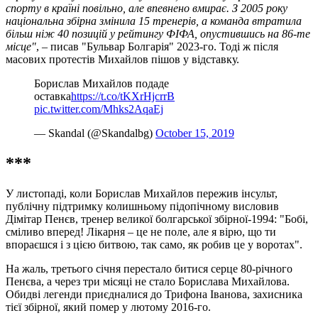
спорту в країні повільно, але впевнено вмирає. З 2005 року
національна збірна змінила 15 тренерів, а команда втратила
більш ніж 40 позицій у рейтингу ФІФА, опустившись на 86-те
місце"
, – писав "Бульвар Болгарія" 2023-го. Тоді ж після
масових протестів Михайлов пішов у відставку.
Борислав Михайлов подаде
оставка
https://t.co/tKXrHjcrrB
pic.twitter.com/Mhks2AqaEj
— Skandal (@Skandalbg)
October 15, 2019
***
У листопаді, коли Борислав Михайлов пережив інсульт,
публічну підтримку колишньому підопічному висловив
Дімітар Пенєв, тренер великої болгарської збірної-1994: "Бобі,
сміливо вперед! Лікарня – це не поле, але я вірю, що ти
впораєшся і з цією битвою, так само, як робив це у воротах".
На жаль, третього січня перестало битися серце 80-річного
Пенєва, а через три місяці не стало Борислава Михайлова.
Обидві легенди приєдналися до Трифона Іванова, захисника
тієї збірної, який помер у лютому 2016-го.