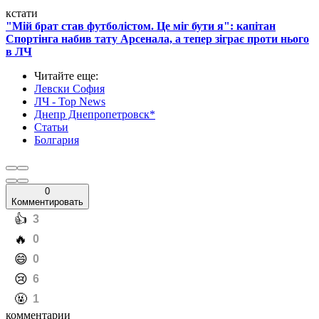
кстати
"Мій брат став футболістом. Це міг бути я": капітан
Спортінга набив тату Арсенала, а тепер зіграє проти нього
в ЛЧ
Читайте еще
:
Левски София
ЛЧ - Top News
Днепр Днепропетровск*
Статьи
Болгария
0
Комментировать
️👍
3
️🔥
0
️😄
0
️😢
6
️🤬
1
комментарии