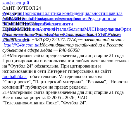
конференций
САЙТ ФУТБОЛ 24
Редакция
Соц. сети
Прогнозы
Политика конфиденциальности
Правила
сайту
facebook
УКРАИНА
Контакты
x
youtube
Правила комментирования
instagram
telegram
viber
Редакционная
политика
Украина
ЧЕМПИОНАТЫ
Первая лига
Структура собственности
Вторая лига
Германия
ЕВРОКУБКИ
Испания
Англия
Италия
Бельгия
МЛС
Нидерланды
Фран
Лига чемпионов
Онлайн-медиа «Футбол 24»
Лига Европы
пл. Галицкая, дом. 15, м. Львов,
Юношеская лига УЕФА
Лига
конференций
79008
Телефон +380 (32) 229-77-77
Адрес электронной почты
legal@24tv.com.ua
Идентификатор онлайн-медиа в Реестре
субъектов в сфере медиа — R40-06058
21+
Материалы сайта предназначены для лиц старше 21 года
При цитировании и использовании любых материалов ссылка
на "Футбол 24" обязательна. При цитировании и
использовании в сети Интернет гиперссылка на сайтт
football24.ua
обязательное. Материалы со знаком
"Спецпроект", "Партнерский материал", "Реклама", "Новости
компаний" публикуем на правах рекламы.
21+
Материалы сайта предназначены для лиц старше 21 года
Все права защищены. © 2005 -
2026
, ЧАО
"Телерадиокомпания Люкс". "Футбол 24".