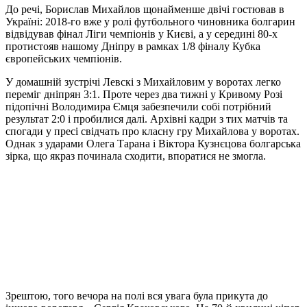
До речі, Борислав Михайлов щонайменше двічі гостював в
Україні: 2018-го вже у ролі футбольного чиновника болгарин
відвідував фінал Ліги чемпіонів у Києві, а у середині 80-х
протистояв нашому Дніпру в рамках 1/8 фіналу Кубка
європейських чемпіонів.
У домашній зустрічі Левскі з Михайловим у воротах легко
переміг дніпрян 3:1. Проте через два тижні у Кривому Розі
підопічні Володимира Ємця забезпечили собі потрібний
результат 2:0 і пробилися далі. Архівні кадри з тих матчів та
спогади у пресі свідчать про класну гру Михайлова у воротах.
Однак з ударами Олега Тарана і Віктора Кузнєцова болгарська
зірка, що якраз починала сходити, впоратися не змогла.
Зрештою, того вечора на полі вся увага була прикута до