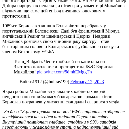
іншого воротаря – Сергія Краковського. На 70-й хвилині кіпер
Дніпра парирував пенальті, а після гри у коментарі Михайлов
відзначив, що саме цей епізод виявився ключовим у
протистоянні.
1989-го Борислав залишив Болгарію та перебрався у
португальський Белененсеш. Далі був французький Мюлуз,
англійський Редінг та швейцарський Цюрих. Невдовзі
Михайлов розпочав свою чиновницьку кар’єру – став
багаторічним головою Болгарського футбольного союзу та
членом Виконкому УЄФА.
Team_Bulgaria: Честит юбилей на капитана на
Златното поколение и президент на БФС Борислав
Михайлов!
pic.twitter.com/5dmhEMggTn
— Bultras1912 (@bultras199)
February 12, 2023
Якраз робота Михайлова у владних кабінетах вкрай
неоднозначно сприймалася болгарською громадськістю.
Борислав потрапляв у численні скандали і сварився з медіа.
"За його 18-річне правління на чолі БФС національна збірна не
кваліфікувалася на жоден чемпіонат Європи чи світу.
Внутрішній чемпіонат слабшає, стадіони у 99% випадків
перебувають у жалюгідному стані, а найпопулярніший вид