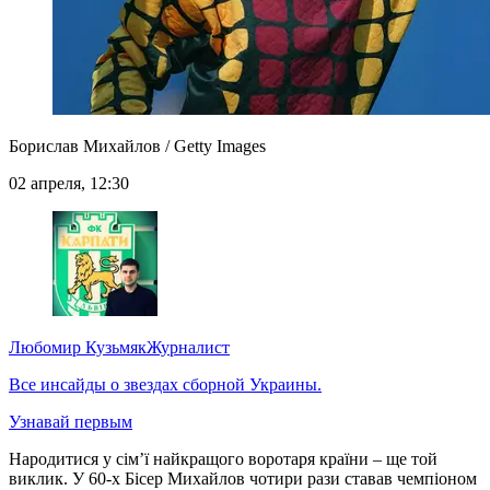
Борислав Михайлов / Getty Images
02 апреля, 12:30
Любомир Кузьмяк
Журналист
Все инсайды о звездах сборной Украины.
Узнавай первым
Народитися у сім’ї найкращого воротаря країни – ще той
виклик. У 60-х Бісер Михайлов чотири рази ставав чемпіоном