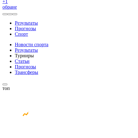
+
1
обране
Результаты
Прогнозы
Спорт
Новости спорта
Результаты
Турниры
Статьи
Прогнозы
Трансферы
топ