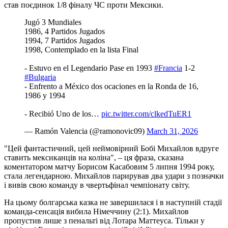
став поєдинок 1/8 фіналу ЧС проти Мексики.
Jugó 3 Mundiales
1986, 4 Partidos Jugados
1994, 7 Partidos Jugados
1998, Contemplado en la lista Final
- Estuvo en el Legendario Pase en 1993
#Francia
1-2
#Bulgaria
- Enfrento a México dos ocaciones en la Ronda de 16,
1986 y 1994
- Recibió Uno de los…
pic.twitter.com/clkedTuER1
— Ramón Valencia (@ramonovic09)
March 31, 2026
"Цей фантастичний, цей неймовірний Бобі Михайлов вдруге
ставить мексиканців на коліна", – ця фраза, сказана
коментатором матчу Борисом Касабовим 5 липня 1994 року,
стала легендарною. Михайлов парирував два удари з позначки
і вивів свою команду в чвертьфінал чемпіонату світу.
На цьому болгарська казка не завершилася і в наступній стадії
команда-сенсація вибила Німеччину (2:1). Михайлов
пропустив лише з пенальті від Лотара Маттеуса. Тільки у