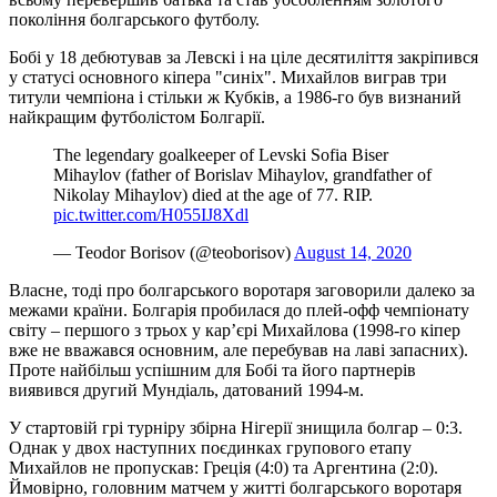
покоління болгарського футболу.
Бобі у 18 дебютував за Левскі і на ціле десятиліття закріпився
у статусі основного кіпера "синіх". Михайлов виграв три
титули чемпіона і стільки ж Кубків, а 1986-го був визнаний
найкращим футболістом Болгарії.
The legendary goalkeeper of Levski Sofia Biser
Mihaylov (father of Borislav Mihaylov, grandfather of
Nikolay Mihaylov) died at the age of 77. RIP.
pic.twitter.com/H055IJ8Xdl
— Teodor Borisov (@teoborisov)
August 14, 2020
Власне, тоді про болгарського воротаря заговорили далеко за
межами країни. Болгарія пробилася до плей-офф чемпіонату
світу – першого з трьох у кар’єрі Михайлова (1998-го кіпер
вже не вважався основним, але перебував на лаві запасних).
Проте найбільш успішним для Бобі та його партнерів
виявився другий Мундіаль, датований 1994-м.
У стартовій грі турніру збірна Нігерії знищила болгар – 0:3.
Однак у двох наступних поєдинках групового етапу
Михайлов не пропускав: Греція (4:0) та Аргентина (2:0).
Ймовірно, головним матчем у житті болгарського воротаря