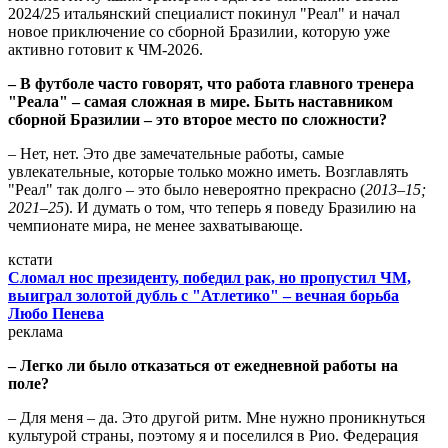
2024/25 итальянский специалист покинул "Реал" и начал
новое приключение со сборной Бразилии, которую уже
активно готовит к ЧМ-2026.
– В футболе часто говорят, что работа главного тренера
"Реала" – самая сложная в мире. Быть наставником
сборной Бразилии – это второе место по сложности?
– Нет, нет. Это две замечательные работы, самые
увлекательные, которые только можно иметь. Возглавлять
"Реал" так долго – это было невероятно прекрасно (
2013–15;
2021–25
). И думать о том, что теперь я поведу Бразилию на
чемпионате мира, не менее захватывающе.
кстати
Сломал нос президенту, победил рак, но пропустил ЧМ,
выиграл золотой дубль с "Атлетико" – вечная борьба
Любо Пенева
реклама
– Легко ли было отказаться от ежедневной работы на
поле?
– Для меня – да. Это другой ритм. Мне нужно проникнуться
культурой страны, поэтому я и поселился в Рио. Федерация