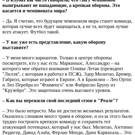
выигрывают не нападающие, а крепкая оборона. Это
касается и чемпионата мира?
– Да. Я считаю, что будущим чемпионом мира станет команда,
которая лучше всех будет защищаться, а не та, которая лучше
всех атакует. Футбол такой.
– У вас уже есть представление, какую оборону
выставите?
– У меня много вариантов. Только в центре обороны
посмотрите, кто у нас есть: Маркиньос, Алессандро – на
которого мне обратил внимание Оливье Летан (президент
"Лилля", с которым я работал в ПСЖ), Эдер Милитао, Бремер,
Габриэл, которые играют в Европе. А в Бразилии – Лео Ортис
и Лео Перейра из "Фламенго" или Фабрисио Бруну из
"Крузейро". Это защитники очень высокого уровня.
– Как вы пережили свой последний сезон в "Реале"?
– Это было непросто. Мы не достигли желаемых результатов.
Оказалось слишком много травм в обороне, и из-за этого было
трудно построить крепкую команду и сохранить тот
атакующий потенциал, который у нас был. Милитао, Антонио
Рюдигер, Давид Алаба, Ферлан Менди, Дани Карвахаль... Это