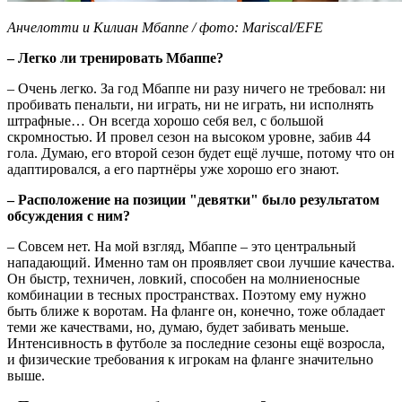
Анчелотти и Килиан Мбаппе / фото: Mariscal/EFE
– Легко ли тренировать Мбаппе?
– Очень легко. За год Мбаппе ни разу ничего не требовал: ни
пробивать пенальти, ни играть, ни не играть, ни исполнять
штрафные… Он всегда хорошо себя вел, с большой
скромностью. И провел сезон на высоком уровне, забив 44
гола. Думаю, его второй сезон будет ещё лучше, потому что он
адаптировался, а его партнёры уже хорошо его знают.
– Расположение на позиции "девятки" было результатом
обсуждения с ним?
– Совсем нет. На мой взгляд, Мбаппе – это центральный
нападающий. Именно там он проявляет свои лучшие качества.
Он быстр, техничен, ловкий, способен на молниеносные
комбинации в тесных пространствах. Поэтому ему нужно
быть ближе к воротам. На фланге он, конечно, тоже обладает
теми же качествами, но, думаю, будет забивать меньше.
Интенсивность в футболе за последние сезоны ещё возросла,
и физические требования к игрокам на фланге значительно
выше.