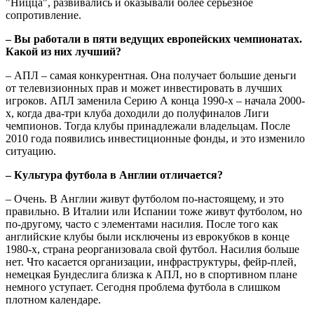
"Ницца", развивались и оказывали более серьезное
сопротивление.
– Вы работали в пяти ведущих европейских чемпионатах.
Какой из них лучший?
– АПЛ – самая конкурентная. Она получает большие деньги
от телевизионных прав и может инвестировать в лучших
игроков. АПЛ заменила Серию А конца 1990-х – начала 2000-
х, когда два-три клуба доходили до полуфиналов Лиги
чемпионов. Тогда клубы принадлежали владельцам. После
2010 года появились инвестиционные фонды, и это изменило
ситуацию.
– Культура футбола в Англии отличается?
– Очень. В Англии живут футболом по-настоящему, и это
правильно. В Италии или Испании тоже живут футболом, но
по-другому, часто с элементами насилия. После того как
английские клубы были исключены из еврокубков в конце
1980-х, страна реорганизовала свой футбол. Насилия больше
нет. Что касается организации, инфраструктуры, фейр-плей,
немецкая Бундеслига близка к АПЛ, но в спортивном плане
немного уступает. Сегодня проблема футбола в слишком
плотном календаре.