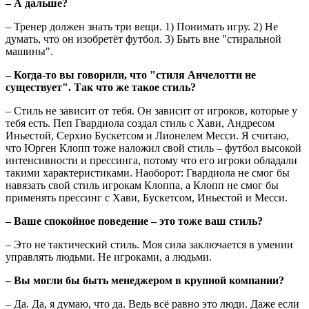
– А дальше?
– Тренер должен знать три вещи. 1) Понимать игру. 2) Не
думать, что он изобретёт футбол. 3) Быть вне "стиральной
машины".
– Когда-то вы говорили, что "стиля Анчелотти не
существует". Так что же такое стиль?
– Стиль не зависит от тебя. Он зависит от игроков, которые у
тебя есть. Пеп Гвардиола создал стиль с Хави, Андресом
Иньестой, Серхио Бускетсом и Лионелем Месси. Я считаю,
что Юрген Клопп тоже наложил свой стиль – футбол высокой
интенсивности и прессинга, потому что его игроки обладали
такими характеристиками. Наоборот: Гвардиола не смог бы
навязать свой стиль игрокам Клоппа, а Клопп не смог бы
применять прессинг с Хави, Бускетсом, Иньестой и Месси.
– Ваше спокойное поведение – это тоже ваш стиль?
– Это не тактический стиль. Моя сила заключается в умении
управлять людьми. Не игроками, а людьми.
– Вы могли бы быть менеджером в крупной компании?
– Да. Да, я думаю, что да. Ведь всё равно это люди. Даже если