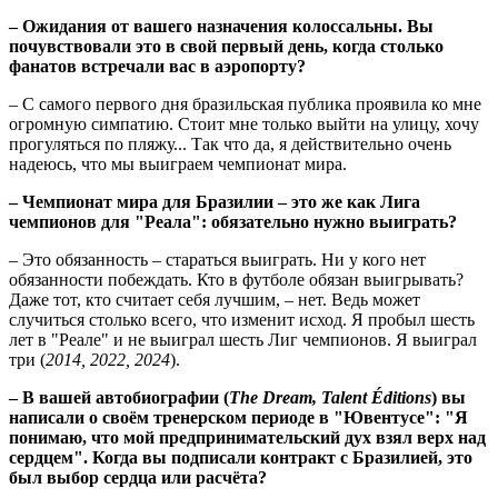
– Ожидания от вашего назначения колоссальны. Вы
почувствовали это в свой первый день, когда столько
фанатов встречали вас в аэропорту?
– С самого первого дня бразильская публика проявила ко мне
огромную симпатию. Стоит мне только выйти на улицу, хочу
прогуляться по пляжу... Так что да, я действительно очень
надеюсь, что мы выиграем чемпионат мира.
– Чемпионат мира для Бразилии – это же как Лига
чемпионов для "Реала": обязательно нужно выиграть?
– Это обязанность – стараться выиграть. Ни у кого нет
обязанности побеждать. Кто в футболе обязан выигрывать?
Даже тот, кто считает себя лучшим, – нет. Ведь может
случиться столько всего, что изменит исход. Я пробыл шесть
лет в "Реале" и не выиграл шесть Лиг чемпионов. Я выиграл
три (
2014, 2022, 2024
).
– В вашей автобиографии (
The Dream, Talent Éditions
) вы
написали о своём тренерском периоде в "Ювентусе": "Я
понимаю, что мой предпринимательский дух взял верх над
сердцем". Когда вы подписали контракт с Бразилией, это
был выбор сердца или расчёта?