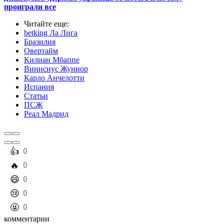
проиграли все
Читайте еще
:
betking Ла Лига
Бразилия
Овертайм
Килиан Мбаппе
Винисиус Жуниор
Карло Анчелотти
Испания
Статьи
ПСЖ
Реал Мадрид
️👍
0
️🔥
0
️😄
0
️😢
0
️🤬
0
комментарии