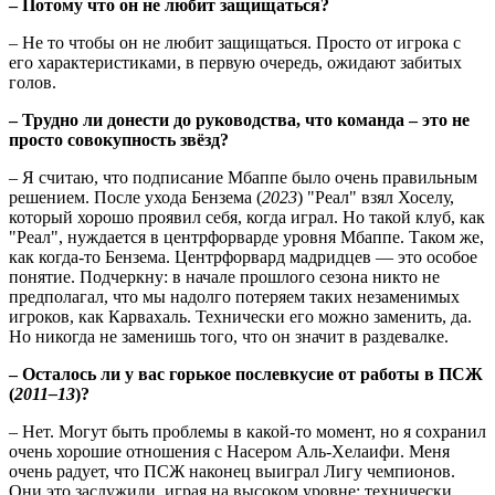
– Потому что он не любит защищаться?
– Не то чтобы он не любит защищаться. Просто от игрока с
его характеристиками, в первую очередь, ожидают забитых
голов.
– Трудно ли донести до руководства, что команда – это не
просто совокупность звёзд?
– Я считаю, что подписание Мбаппе было очень правильным
решением. После ухода Бензема (
2023
) "Реал" взял Хоселу,
который хорошо проявил себя, когда играл. Но такой клуб, как
"Реал", нуждается в центрфорварде уровня Мбаппе. Таком же,
как когда-то Бензема. Центрфорвард мадридцев — это особое
понятие. Подчеркну: в начале прошлого сезона никто не
предполагал, что мы надолго потеряем таких незаменимых
игроков, как Карвахаль. Технически его можно заменить, да.
Но никогда не заменишь того, что он значит в раздевалке.
– Осталось ли у вас горькое послевкусие от работы в ПСЖ
(
2011–13
)?
– Нет. Могут быть проблемы в какой-то момент, но я сохранил
очень хорошие отношения с Насером Аль-Хелаифи. Меня
очень радует, что ПСЖ наконец выиграл Лигу чемпионов.
Они это заслужили, играя на высоком уровне: технически,