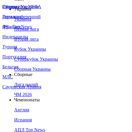
Сборная Украины
Италия
Суперкубок УЕФА
Украина
Германия
Лига конференций
Украина
Франция
ЛЧ - Top News
Первая лига
Нидерланды
Вторая лига
Турция
Кубок Украины
Португалия
Суперкубок Украины
Бельгия
Сборная Украины
Сборные
МЛС
Лига наций
Саудовская Аравия
ЧМ 2026
Чемпионаты
Англия
Испания
АПЛ Top News