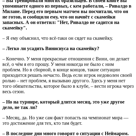
– Вы тренировали многих бразильцев. В своей книге вы
упоминаете одного из первых, с кем работали, – Ривалдо в
Милане. Перед его первым матчем вы посчитали, что он
не готов, и сообщили ему, что он начнёт с скамейки
запасных. А он ответил: "Нет, Ривалдо не садится на
скамейку".
– Я ему объяснил, что всё-таки он сядет на скамейку.
– Легко ли усадить Винисиуса на скамейку?
– Конечно. У меня прекрасные отношения с Вини, он делает
всё, о чём я его прошу. У меня никогда не было с ним
проблем. Но в сборной, в конце концов, такие ситуации
приходится решать нечасто. Ведь если игрок недоволен своей
ролью – нет проблем, я вызываю другого. Здесь у меня нет
того обязательства, которое было в клубе, – вести игрока через
весь сезон.
– Но на турнире, который длится месяц, это уже другое
дело, не так ли?
– Месяц, да. Но уже сам факт попасть на чемпионат мира —
это достижение для тех, кто там будет.
– В последние дни много говорят о ситуации с Неймаром.