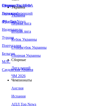
Сборная Украины
Италия
Суперкубок УЕФА
Украина
Германия
Лига конференций
Украина
Франция
ЛЧ - Top News
Первая лига
Нидерланды
Вторая лига
Турция
Кубок Украины
Португалия
Суперкубок Украины
Бельгия
Сборная Украины
Сборные
МЛС
Лига наций
Саудовская Аравия
ЧМ 2026
Чемпионаты
Англия
Испания
АПЛ Top News