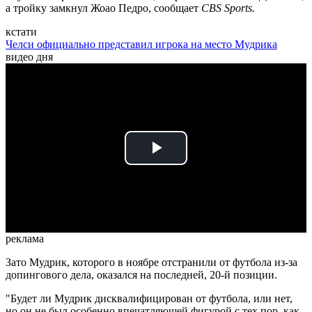
а тройку замкнул Жоао Педро, сообщает
CBS Sports.
кстати
Челси официально представил игрока на место Мудрика
видео дня
Play
Video
реклама
Зато Мудрик, которого в ноябре отстранили от футбола из-за
допингового дела, оказался на последней, 20-й позиции.
"Будет ли Мудрик дисквалифицирован от футбола, или нет,
но он не был особенно впечатляющей фигурой с тех пор, как