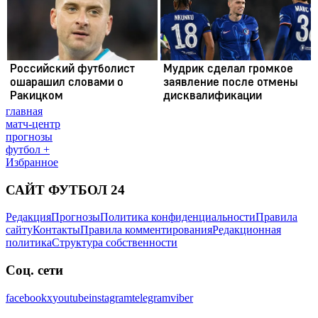
главная
матч-центр
прогнозы
футбол +
Избранное
САЙТ ФУТБОЛ 24
Редакция
Прогнозы
Политика конфиденциальности
Правила
сайту
Контакты
Правила комментирования
Редакционная
политика
Структура собственности
Соц. сети
facebook
x
youtube
instagram
telegram
viber