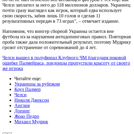
Челси заплатил за него до 118 миллионов долларов. Украинец
почти сразу выглядел как игрок, который едва использует
свою скорость, забив лишь 10 голов и сделав 11
результативных передач в 73 играх", – отмечает издание.
Напомним, что
вингер сборной Украины остается вне
футбола из-за нарушения антидопинговых правил. Повторная
проба также дала положительный результат, поэтому Мудрику
грозит отстранение от соревнований до 4 лет.
Челси вышел в полуфинал Клубного ЧМ благодаря роковой
ошибке Палмейраса, лондонцы пропустили красоту от своего
же игрока
Читайте еще
:
Украинцы за рубежом
Коул Палмер
Челси
Николя Джексон
Англия
Допинг
Жоао Педро
Михаил Мудрик