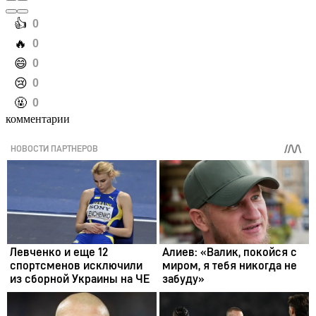
️👍
0
️🔥
0
️😄
0
️😢
0
️🤬
0
комментарии