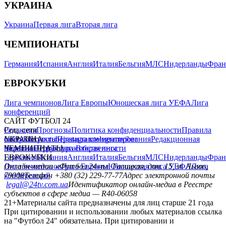
УКРАИНА
Украина
Первая лига
Вторая лига
ЧЕМПИОНАТЫ
Германия
Испания
Англия
Италия
Бельгия
МЛС
Нидерланды
Фран
ЕВРОКУБКИ
Лига чемпионов
Лига Европы
Юношеская лига УЕФА
Лига
конференций
САЙТ ФУТБОЛ 24
Редакция
Соц. сети
Прогнозы
Политика конфиденциальности
Правила
сайту
facebook
УКРАИНА
Контакты
x
youtube
Правила комментирования
instagram
telegram
viber
Редакционная
политика
Украина
ЧЕМПИОНАТЫ
Первая лига
Структура собственности
Вторая лига
Германия
ЕВРОКУБКИ
Испания
Англия
Италия
Бельгия
МЛС
Нидерланды
Фран
Лига чемпионов
Онлайн-медиа «Футбол 24»
Лига Европы
пл. Галицкая, дом. 15, м. Львов,
Юношеская лига УЕФА
Лига
конференций
79008
Телефон +380 (32) 229-77-77
Адрес электронной почты
legal@24tv.com.ua
Идентификатор онлайн-медиа в Реестре
субъектов в сфере медиа — R40-06058
21+
Материалы сайта предназначены для лиц старше 21 года
При цитировании и использовании любых материалов ссылка
на "Футбол 24" обязательна. При цитировании и