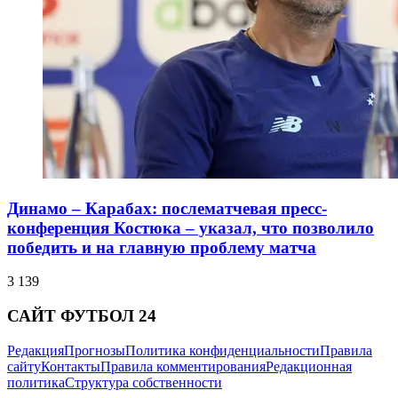
Динамо – Карабах: послематчевая пресс-
конференция Костюка – указал, что позволило
победить и на главную проблему матча
3 139
САЙТ ФУТБОЛ 24
Редакция
Прогнозы
Политика конфиденциальности
Правила
сайту
Контакты
Правила комментирования
Редакционная
политика
Структура собственности