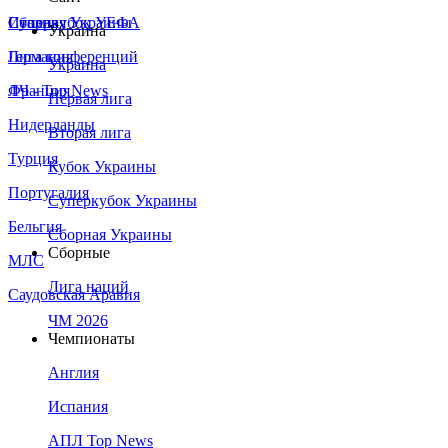
Сборная Украины
Италия
Суперкубок УЕФА
Украина
Германия
Лига конференций
Украина
Франция
ЛЧ - Top News
Первая лига
Нидерланды
Вторая лига
Турция
Кубок Украины
Португалия
Суперкубок Украины
Бельгия
Сборная Украины
Сборные
МЛС
Лига наций
Саудовская Аравия
ЧМ 2026
Чемпионаты
Англия
Испания
АПЛ Top News