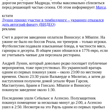
дорогом ресторане Мадрида, чтобы максимально сблизиться
перед решающей частью сезона. Об этом информирует
Marca
.
кстати
Лунин принял участие в тимбилдинге – украинец отказался
дать автограф фанату (ВИДЕО)
реклама
Счет в дорогом заведении оплатили Винисиус и Мбаппе. На
ужине не было ни боссов Реала, ни тренеров – только игроки.
Футболистам подавали изысканные блюда, в частности мясо,
гарниры и десерты. В общем ужин обошелся в 1776 евро, если
не учитывать чаевые для персонала ресторана.
Андрей Лунин, который довольно редко посещает публичные
мероприятия, тоже присутствовал. Но украинский вратарь
одним из первых покинул ужин – около 23:00 по местному
времени. Около 23:30 ушли Вальверде и Милитао, а затем до
наступления полуночи домой уехали Фран Гарсия,
Мастантуоно, Браим и Гонсало. Мбаппе и Винисиус
покинули заведение около 1:30.
Последними ушли Себальос и Асенсио. Полузащитник
покинул помещение за несколько минут до 2:00, а Асенсио
ушел в 2:50. Несмотря на это Рауль одним из первых прибыл