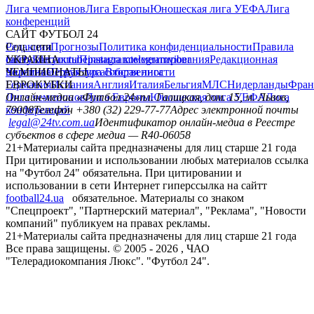
Лига чемпионов
Лига Европы
Юношеская лига УЕФА
Лига
конференций
САЙТ ФУТБОЛ 24
Редакция
Соц. сети
Прогнозы
Политика конфиденциальности
Правила
сайту
facebook
УКРАИНА
Контакты
x
youtube
Правила комментирования
instagram
telegram
viber
Редакционная
политика
Украина
ЧЕМПИОНАТЫ
Первая лига
Структура собственности
Вторая лига
Германия
ЕВРОКУБКИ
Испания
Англия
Италия
Бельгия
МЛС
Нидерланды
Фран
Лига чемпионов
Онлайн-медиа «Футбол 24»
Лига Европы
пл. Галицкая, дом. 15, м. Львов,
Юношеская лига УЕФА
Лига
конференций
79008
Телефон +380 (32) 229-77-77
Адрес электронной почты
legal@24tv.com.ua
Идентификатор онлайн-медиа в Реестре
субъектов в сфере медиа — R40-06058
21+
Материалы сайта предназначены для лиц старше 21 года
При цитировании и использовании любых материалов ссылка
на "Футбол 24" обязательна. При цитировании и
использовании в сети Интернет гиперссылка на сайтт
football24.ua
обязательное. Материалы со знаком
"Спецпроект", "Партнерский материал", "Реклама", "Новости
компаний" публикуем на правах рекламы.
21+
Материалы сайта предназначены для лиц старше 21 года
Все права защищены. © 2005 -
2026
, ЧАО
"Телерадиокомпания Люкс". "Футбол 24".