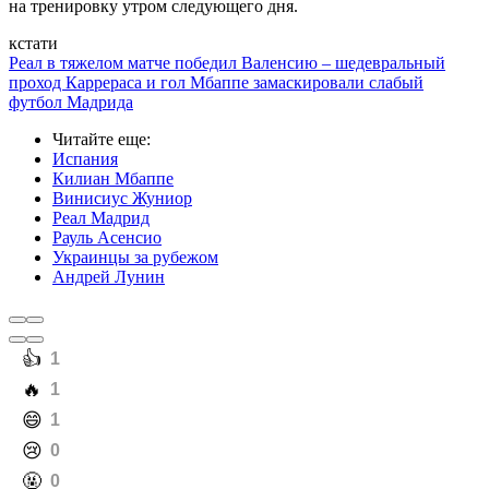
на тренировку утром следующего дня.
кстати
Реал в тяжелом матче победил Валенсию – шедевральный
проход Каррераса и гол Мбаппе замаскировали слабый
футбол Мадрида
Читайте еще
:
Испания
Килиан Мбаппе
Винисиус Жуниор
Реал Мадрид
Рауль Асенсио
Украинцы за рубежом
Андрей Лунин
️👍
1
️🔥
1
️😄
1
️😢
0
️🤬
0