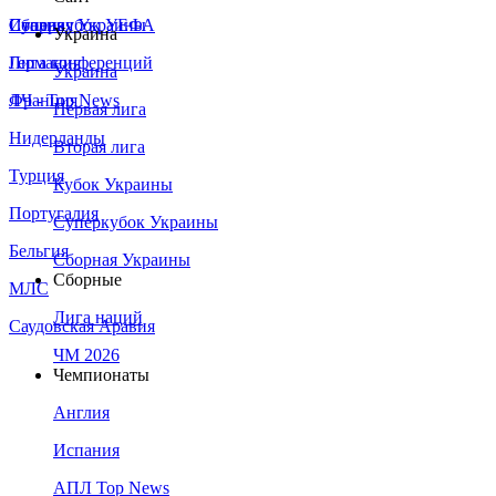
Сборная Украины
Италия
Суперкубок УЕФА
Украина
Германия
Лига конференций
Украина
Франция
ЛЧ - Top News
Первая лига
Нидерланды
Вторая лига
Турция
Кубок Украины
Португалия
Суперкубок Украины
Бельгия
Сборная Украины
Сборные
МЛС
Лига наций
Саудовская Аравия
ЧМ 2026
Чемпионаты
Англия
Испания
АПЛ Top News