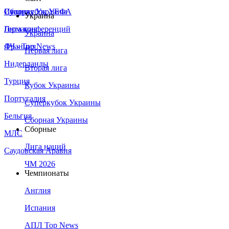
Сборная Украины
Италия
Суперкубок УЕФА
Украина
Германия
Лига конференций
Украина
Франция
ЛЧ - Top News
Первая лига
Нидерланды
Вторая лига
Турция
Кубок Украины
Португалия
Суперкубок Украины
Бельгия
Сборная Украины
Сборные
МЛС
Лига наций
Саудовская Аравия
ЧМ 2026
Чемпионаты
Англия
Испания
АПЛ Top News