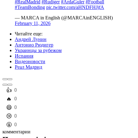
#RealMadrid
#Rudiger
#ArdaGuler
#Football
#TeamBonding
pic.twitter.com/aHNDFHJjfA
— MARCA in English (@MARCAinENGLISH)
February 11, 2026
Читайте еще
:
Андрей Лунин
Антонио Рюдигер
Украинцы за рубежом
Испания
Видеоновости
Реал Мадрид
️👍
0
️🔥
0
️😄
0
️😢
0
️🤬
0
комментарии