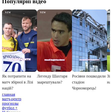
главная
матч-центр
прогнозы
футбол +