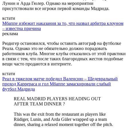
Лунин и Арда Гюлер. Однако на мероприятии
присутствовали все игроки первой команды Мадрида.
кстати
Мбаппе избежит наказания за то, что назвал арбитра клоуном
– известна причина
реклама
Рюдигер остановился, чтобы оставить автограф на футболке
Реала. Однако это не обязательно должно порадовать
работников клуба. Многие клубы отказались от этой практики
в связи с тем, что после таких благородных жестов подобные
вещи часто продаются в интернете.
кстати
Реал в тяжелом матче победил Валенсию – Шедевральный
проход Каррераса и гол Мбаппе замаскировали слабый
футбол Мадрида
REAL MADRID PLAYERS HEADING OUT
AFTER TEAM DINNER ?
This was the exit from the restaurant as players like
Rüdiger, Lunin, and Arda Güler wrapped up a team
dinner, sharing a relaxed moment together off the pitch.