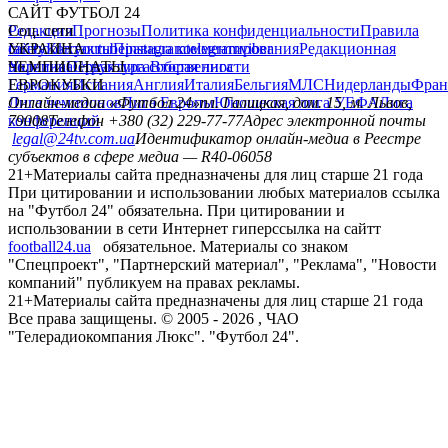
САЙТ ФУТБОЛ 24
Редакция
Соц. сети
Прогнозы
Политика конфиденциальности
Правила
сайту
facebook
УКРАИНА
Контакты
x
youtube
Правила комментирования
instagram
telegram
viber
Редакционная
политика
Украина
ЧЕМПИОНАТЫ
Первая лига
Структура собственности
Вторая лига
Германия
ЕВРОКУБКИ
Испания
Англия
Италия
Бельгия
МЛС
Нидерланды
Фран
Лига чемпионов
Онлайн-медиа «Футбол 24»
Лига Европы
пл. Галицкая, дом. 15, м. Львов,
Юношеская лига УЕФА
Лига
конференций
79008
Телефон +380 (32) 229-77-77
Адрес электронной почты
legal@24tv.com.ua
Идентификатор онлайн-медиа в Реестре
субъектов в сфере медиа — R40-06058
21+
Материалы сайта предназначены для лиц старше 21 года
При цитировании и использовании любых материалов ссылка
на "Футбол 24" обязательна. При цитировании и
использовании в сети Интернет гиперссылка на сайтт
football24.ua
обязательное. Материалы со знаком
"Спецпроект", "Партнерский материал", "Реклама", "Новости
компаний" публикуем на правах рекламы.
21+
Материалы сайта предназначены для лиц старше 21 года
Все права защищены. © 2005 -
2026
, ЧАО
"Телерадиокомпания Люкс". "Футбол 24".