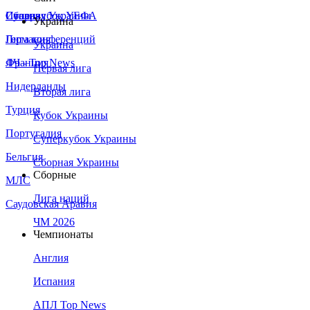
Сборная Украины
Италия
Суперкубок УЕФА
Украина
Германия
Лига конференций
Украина
Франция
ЛЧ - Top News
Первая лига
Нидерланды
Вторая лига
Турция
Кубок Украины
Португалия
Суперкубок Украины
Бельгия
Сборная Украины
Сборные
МЛС
Лига наций
Саудовская Аравия
ЧМ 2026
Чемпионаты
Англия
Испания
АПЛ Top News