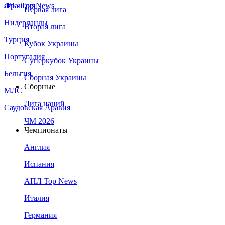
Франция
ЛЧ - Top News
Первая лига
Нидерланды
Вторая лига
Турция
Кубок Украины
Португалия
Суперкубок Украины
Бельгия
Сборная Украины
Сборные
МЛС
Лига наций
Саудовская Аравия
ЧМ 2026
Чемпионаты
Англия
Испания
АПЛ Top News
Италия
Германия