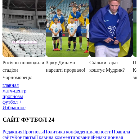
главная
матч-центр
прогнозы
футбол +
Избранное
САЙТ ФУТБОЛ 24
Редакция
Прогнозы
Политика конфиденциальности
Правила
сайту
Контакты
Правила комментирования
Редакционная