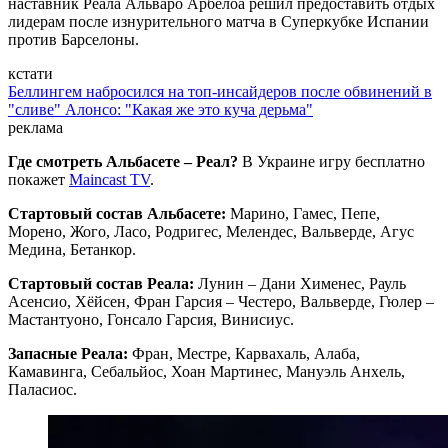
наставник Реала Альваро Арбелоа решил предоставить отдых
лидерам после изнурительного матча в Суперкубке Испании
против Барселоны.
кстати
Беллингем набросился на топ-инсайдеров после обвинений в
"сливе" Алонсо: "Какая же это куча дерьма"
реклама
Где смотреть Альбасете – Реал?
В Украине игру бесплатно
покажет
Maincast TV
.
Стартовый состав Альбасете:
Марино, Гамес, Пепе,
Морено, Жого, Ласо, Родригес, Мелендес, Вальверде, Агус
Медина, Бетанкор.
Стартовый состав Реала:
Лунин – Дани Хименес, Рауль
Асенсио, Хёйсен, Фран Гарсия – Честеро, Вальверде, Гюлер –
Мастантуоно, Гонсало Гарсия, Винисиус.
Запасные Реала:
Фран, Местре, Карвахаль, Алаба,
Камавинга, Себальйос, Хоан Мартинес, Мануэль Анхель,
Паласиос.