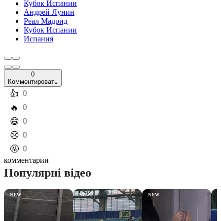
Кубок Испании
Андрей Лунин
Реал Мадрид
Кубок Испании
Испания
0
Комментировать
️👍
0
️🔥
0
️😄
0
️😢
0
️🤬
0
комментарии