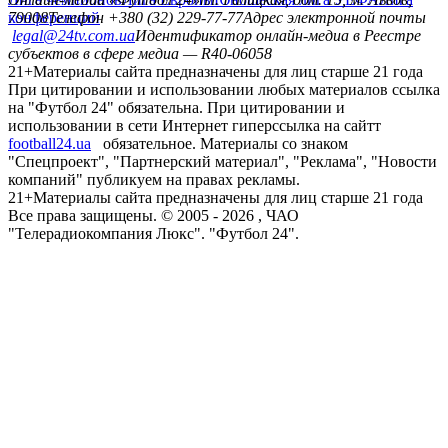
конференций
79008
Телефон +380 (32) 229-77-77
Адрес электронной почты
legal@24tv.com.ua
Идентификатор онлайн-медиа в Реестре
субъектов в сфере медиа — R40-06058
21+
Материалы сайта предназначены для лиц старше 21 года
При цитировании и использовании любых материалов ссылка
на "Футбол 24" обязательна. При цитировании и
использовании в сети Интернет гиперссылка на сайтт
football24.ua
обязательное. Материалы со знаком
"Спецпроект", "Партнерский материал", "Реклама", "Новости
компаний" публикуем на правах рекламы.
21+
Материалы сайта предназначены для лиц старше 21 года
Все права защищены. © 2005 -
2026
, ЧАО
"Телерадиокомпания Люкс". "Футбол 24".