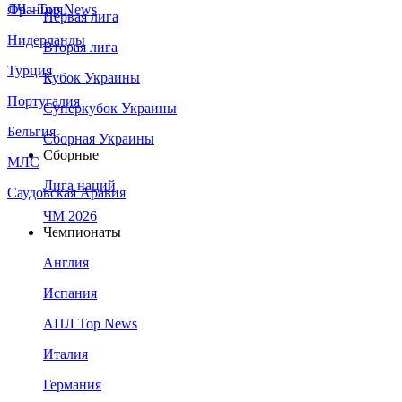
Франция
ЛЧ - Top News
Первая лига
Нидерланды
Вторая лига
Турция
Кубок Украины
Португалия
Суперкубок Украины
Бельгия
Сборная Украины
Сборные
МЛС
Лига наций
Саудовская Аравия
ЧМ 2026
Чемпионаты
Англия
Испания
АПЛ Top News
Италия
Германия