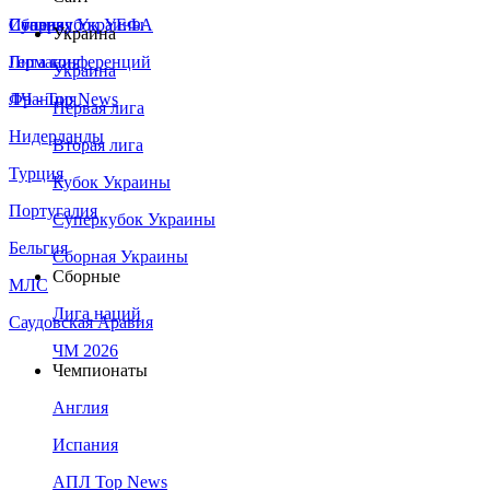
Сборная Украины
Италия
Суперкубок УЕФА
Украина
Германия
Лига конференций
Украина
Франция
ЛЧ - Top News
Первая лига
Нидерланды
Вторая лига
Турция
Кубок Украины
Португалия
Суперкубок Украины
Бельгия
Сборная Украины
Сборные
МЛС
Лига наций
Саудовская Аравия
ЧМ 2026
Чемпионаты
Англия
Испания
АПЛ Top News