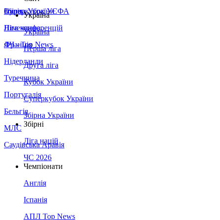
Збірна України
Італія
Суперкубок УЄФА
Україна
Німеччина
Ліга конференцій
Україна
Франція
ЛЧ - Top News
Перша ліга
Нідерланди
Друга ліга
Туреччина
Кубок України
Португалія
Суперкубок України
Бельгія
Збірна України
Збірні
МЛС
Ліга націй
Саудівська Аравія
ЧС 2026
Чемпіонати
Англія
Іспанія
АПЛ Top News