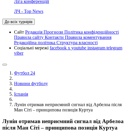
Ліга конференцій
ЛЧ - Top News
До всіх турнірів
Сайт
Редакція
Прогнози
Політика конфіденційності
Правила сайту
Контакти
Правила коментування
Редакційна політика
Структура власності
Соціальні мережі
facebook
x
youtube
instagram
telegram
viber
Футбол 24
Новини футболу
Іспанія
Лунін отримав неприємний сигнал від Арбелоа після
Ман Сіті – принципова позиція Куртуа
Лунін отримав неприємний сигнал від Арбелоа
після Ман Сіті – принципова позиція Куртуа