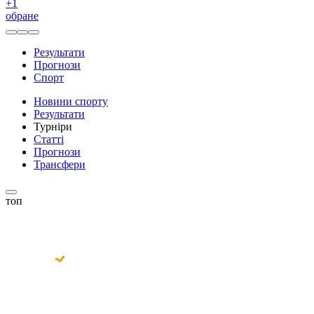
+
1
обране
Результати
Прогнози
Спорт
Новини спорту
Результати
Турніри
Статті
Прогнози
Трансфери
топ