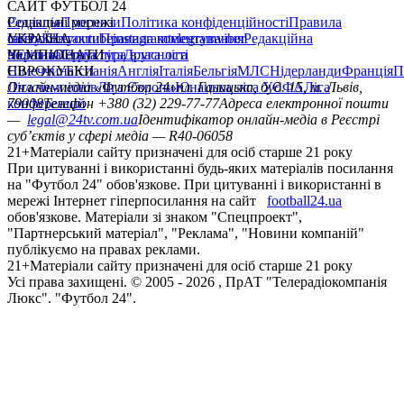
САЙТ ФУТБОЛ 24
Редакція
Соціальні мережі
Прогнози
Політика конфіденційності
Правила
сайту
facebook
УКРАЇНА
Контакти
x
youtube
Правила коментування
instagram
telegram
viber
Редакційна
політика
Україна
ЧЕМПІОНАТИ
Перша ліга
Структура власності
Друга ліга
Німеччина
ЄВРОКУБКИ
Іспанія
Англія
Італія
Бельгія
МЛС
Нідерланди
Франція
П
Ліга чемпіонів
Онлайн-медіа «Футбол 24»
Ліга Європи
Юнацька ліга УЄФА
пл. Галицька, буд. 15, м. Львів,
Ліга
конференцій
79008
Телефон +380 (32) 229-77-77
Адреса електронної пошти
—
legal@24tv.com.ua
Ідентифікатор онлайн-медіа в Реєстрі
суб’єктів у сфері медіа — R40-06058
21+
Матеріали сайту призначені для осіб старше 21 року
При цитуванні і використанні будь-яких матеріалів посилання
на "Футбол 24" обов'язкове. При цитуванні і використанні в
мережі Інтернет гіперпосилання на сайт
football24.ua
обов'язкове. Матеріали зі знаком "Спецпроект",
"Партнерський матеріал", "Реклама", "Новини компаній"
публікуємо на правах реклами.
21+
Матеріали сайту призначені для осіб старше 21 року
Усi права захищенi. © 2005 -
2026
, ПрАТ "Телерадіокомпанія
Люкс". "Футбол 24".