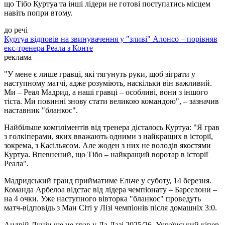
що Тібо Куртуа та інші лідери не готові поступатись місцем
навіть попри втому.
до речі
Куртуа відповів на звинувачення у "зливі" Алонсо – порівняв
екс-тренера Реала з Конте
реклама
"У мене є лише гравці, які тягунуть руки, щоб зіграти у
наступному матчі, адже розуміють, наскільки він важливий.
Ми – Реал Мадрид, а наші гравці – особливі, вони з іншого
тіста. Ми повинні знову стати великою командою", – зазначив
наставник "бланкос".
Найбільше компліментів від тренера дісталось Куртуа: "Я грав
з голкіперами, яких вважають одними з найкращих в історії,
зокрема, з Касільясом. Але жоден з них не володів якостями
Куртуа. Впевнений, що Тібо – найкращий воротар в історії
Реала".
Мадридський гранд прийматиме Ельче у суботу, 14 березня.
Команда Арбелоа відстає від лідера чемпіонату – Барселони –
на 4 очки. Уже наступного вівторка "бланкос" проведуть
матч-відповідь з Ман Сіті у Лізі чемпіонів після домашніх 3:0.
Андрій Лунін ще не грав у Ла Лазі 2025/26. Український кіпер