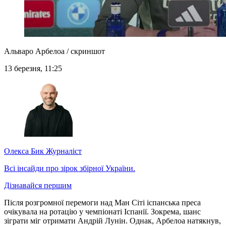
Альваро Арбелоа / скриншот
13 березня, 11:25
Олекса Бик
Журналіст
Всі інсайди про зірок збірної України.
Дізнавайся першим
Після розгромної перемоги над Ман Сіті іспанська преса
очікувала на ротацію у чемпіонаті Іспанії. Зокрема, шанс
зіграти міг отримати Андрій Лунін. Однак, Арбелоа натякнув,