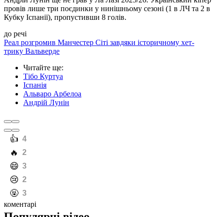
провів лише три поєдинки у нинішньому сезоні (1 в ЛЧ та 2 в
Кубку Іспанії), пропустивши 8 голів.
до речі
Реал розгромив Манчестер Сіті завдяки історичному хет-
трику Вальверде
Читайте ще
:
Тібо Куртуа
Іспанія
Альваро Арбелоа
Андрій Лунін
️👍
4
️🔥
2
️😄
3
️😢
2
️🤬
3
коментарі