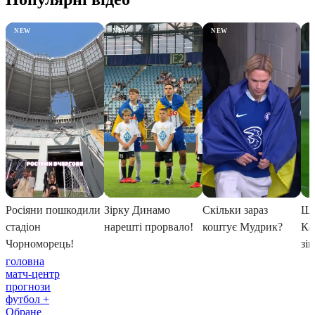
головна
матч-центр
прогнози
футбол +
Обране