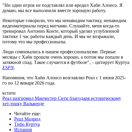
"Ни один игрок не подставлял или вредил Хаби Алонсо. Я
думаю, мы все выполнили вместе хорошую работу.
Некоторые говорили, что мы ненавидим тактику, ненавидим
видеоматериалы перед матчами. Слушайте, меня когда-то
тренировал Антонио Конте, который уделял углубленной
тактике 1 час работы каждый день. И мы не возражали,
потому что мы профессионалы.
Люди сомневались в нашем профессионализме. Первые
месяцы с Хаби прошли очень хорошо, а потом мы попали в
затяжной спад. Такое случается в футболе", – цитирует Куртуа
ESPN
.
Напомним, что Хаби Алонсо возглавлял Реал с 1 июня 2025-
го по 12 января 2026 года.
кстати
Реал разгромил Манчестер Сити благодаря историческому
хет-трику Вальверде
Читайте еще
:
Реал Мадрид
Тибо Куртуа
Испания