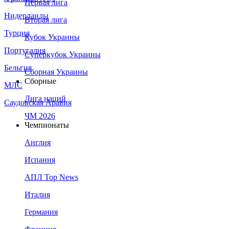
Первая лига
Нидерланды
Вторая лига
Турция
Кубок Украины
Португалия
Суперкубок Украины
Бельгия
Сборная Украины
Сборные
МЛС
Лига наций
Саудовская Аравия
ЧМ 2026
Чемпионаты
Англия
Испания
АПЛ Top News
Италия
Германия