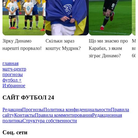
главная
матч-центр
прогнозы
футбол +
Избранное
САЙТ ФУТБОЛ 24
Редакция
Прогнозы
Политика конфиденциальности
Правила
сайту
Контакты
Правила комментирования
Редакционная
политика
Структура собственности
Соц. сети