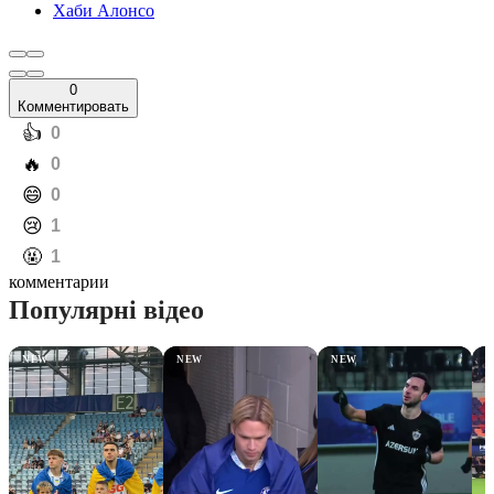
Хаби Алонсо
0
Комментировать
️👍
0
️🔥
0
️😄
0
️😢
1
️🤬
1
комментарии