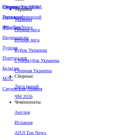
Сборная Украины
Италия
Суперкубок УЕФА
Украина
Германия
Лига конференций
Украина
Франция
ЛЧ - Top News
Первая лига
Нидерланды
Вторая лига
Турция
Кубок Украины
Португалия
Суперкубок Украины
Бельгия
Сборная Украины
Сборные
МЛС
Лига наций
Саудовская Аравия
ЧМ 2026
Чемпионаты
Англия
Испания
АПЛ Top News