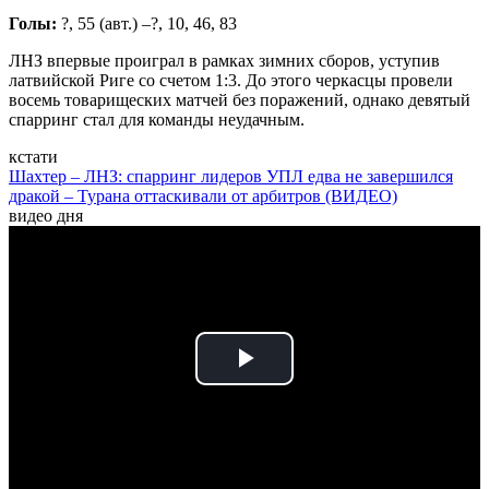
Голы:
?, 55 (авт.) –?, 10, 46, 83
ЛНЗ впервые проиграл в рамках зимних сборов, уступив
латвийской Риге со счетом 1:3. До этого черкасцы провели
восемь товарищеских матчей без поражений, однако девятый
спарринг стал для команды неудачным.
кстати
Шахтер – ЛНЗ: спарринг лидеров УПЛ едва не завершился
дракой – Турана оттаскивали от арбитров (ВИДЕО)
видео дня
Play
Video