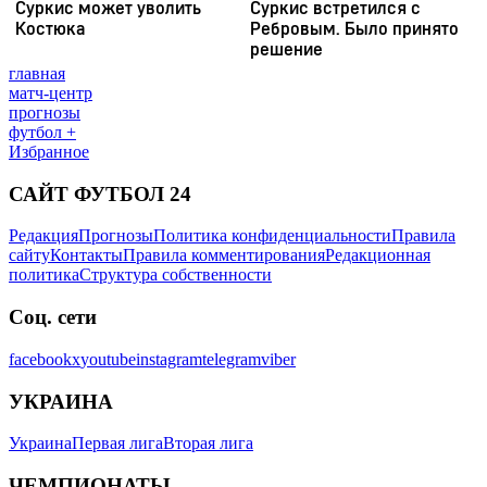
главная
матч-центр
прогнозы
футбол +
Избранное
САЙТ ФУТБОЛ 24
Редакция
Прогнозы
Политика конфиденциальности
Правила
сайту
Контакты
Правила комментирования
Редакционная
политика
Структура собственности
Соц. сети
facebook
x
youtube
instagram
telegram
viber
УКРАИНА
Украина
Первая лига
Вторая лига
ЧЕМПИОНАТЫ