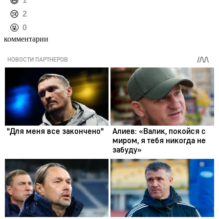
️😄
1
️😢
2
️🤬
0
комментарии