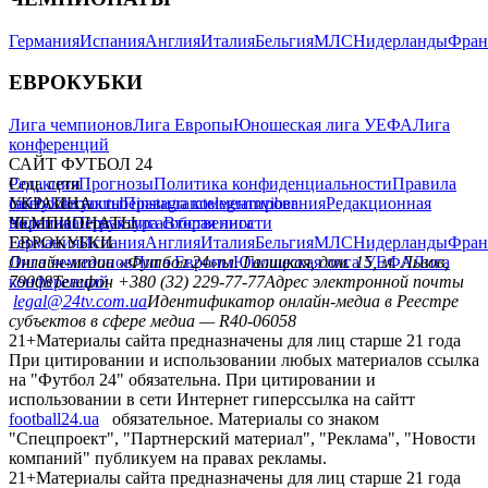
Германия
Испания
Англия
Италия
Бельгия
МЛС
Нидерланды
Фран
ЕВРОКУБКИ
Лига чемпионов
Лига Европы
Юношеская лига УЕФА
Лига
конференций
САЙТ ФУТБОЛ 24
Редакция
Соц. сети
Прогнозы
Политика конфиденциальности
Правила
сайту
facebook
УКРАИНА
Контакты
x
youtube
Правила комментирования
instagram
telegram
viber
Редакционная
политика
Украина
ЧЕМПИОНАТЫ
Первая лига
Структура собственности
Вторая лига
Германия
ЕВРОКУБКИ
Испания
Англия
Италия
Бельгия
МЛС
Нидерланды
Фран
Лига чемпионов
Онлайн-медиа «Футбол 24»
Лига Европы
пл. Галицкая, дом. 15, м. Львов,
Юношеская лига УЕФА
Лига
конференций
79008
Телефон +380 (32) 229-77-77
Адрес электронной почты
legal@24tv.com.ua
Идентификатор онлайн-медиа в Реестре
субъектов в сфере медиа — R40-06058
21+
Материалы сайта предназначены для лиц старше 21 года
При цитировании и использовании любых материалов ссылка
на "Футбол 24" обязательна. При цитировании и
использовании в сети Интернет гиперссылка на сайтт
football24.ua
обязательное. Материалы со знаком
"Спецпроект", "Партнерский материал", "Реклама", "Новости
компаний" публикуем на правах рекламы.
21+
Материалы сайта предназначены для лиц старше 21 года