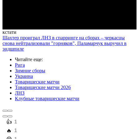
Video
кстати
Шахтер проиграл ЛНЗ в спарринге на сборах – черкасцы
снова нейтрализовали "горняков", Паламарчук выручил в
эндшпиле
Читайте еще
:
Рига
Зимние сборы
Украина
Товарищеские матчи
Товарищеские матчи 2026
ЛНЗ
Клубные товарищеские матчи
️👍
1
️🔥
1