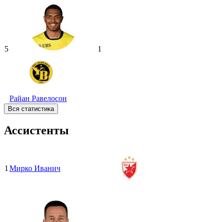
5
1
Райан Равелосон
Вся статистика
Ассистенты
1
Мирко Иванич