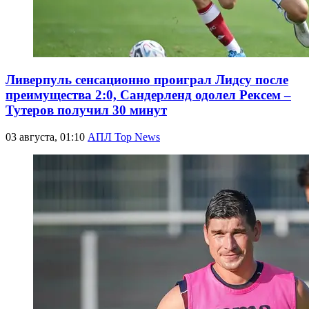
Ливерпуль сенсационно проиграл Лидсу после
преимущества 2:0, Сандерленд одолел Рексем –
Тутеров получил 30 минут
03 августа, 01:10
АПЛ Top News