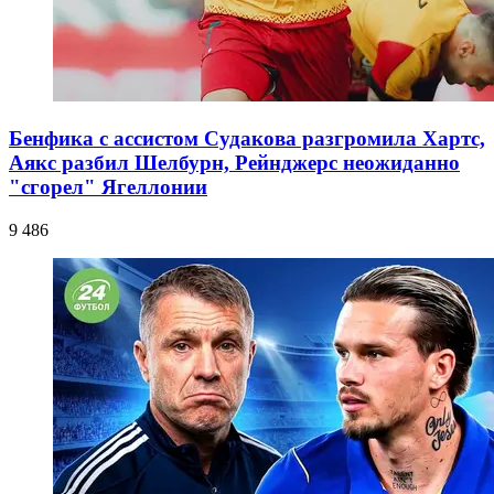
Бенфика с ассистом Судакова разгромила Хартс,
Аякс разбил Шелбурн, Рейнджерс неожиданно
"сгорел" Ягеллонии
9 486