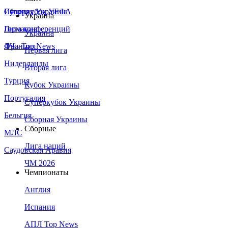
Сборная Украины
Италия
Суперкубок УЕФА
Украина
Германия
Лига конференций
Украина
Франция
ЛЧ - Top News
Первая лига
Нидерланды
Вторая лига
Турция
Кубок Украины
Португалия
Суперкубок Украины
Бельгия
Сборная Украины
Сборные
МЛС
Лига наций
Саудовская Аравия
ЧМ 2026
Чемпионаты
Англия
Испания
АПЛ Top News