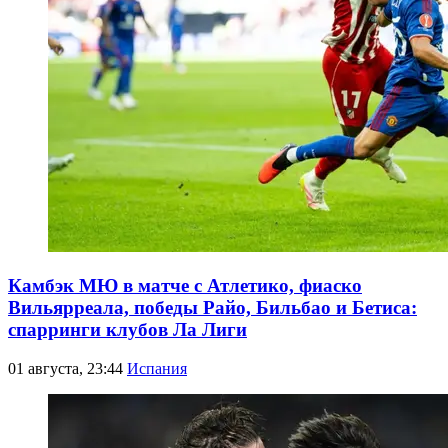
Камбэк МЮ в матче с Атлетико, фиаско
Вильярреала, победы Райо, Бильбао и Бетиса:
спарринги клубов Ла Лиги
01 августа, 23:44
Испания