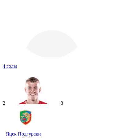
4
голы
2
3
Яцек Подгурски