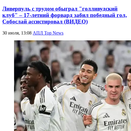
Ливерпуль с трудом обыграл "голливудский
клуб" – 17-летний форвард забил победный гол,
Собослай ассистировал (ВИДЕО)
30 июля, 13:08
АПЛ Top News