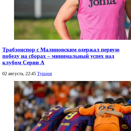
Трабзонспор с Малиновским одержал первую
победу на сборах – минимальный успех над
клубом Серии А
02 августа, 22:45
Турция