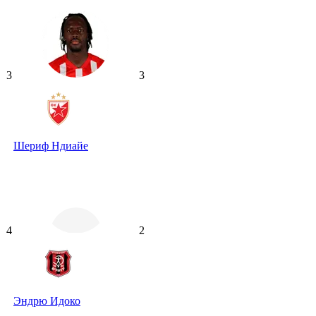
3
3
Шериф Ндиайе
4
2
Эндрю Идоко