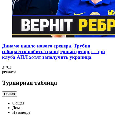
Динамо нашло нового тренера, Трубин
собирается побить трансферный рекорд – три
клуба АПЛ хотят заполучить украинца
3 703
реклама
Турнирная таблица
Общая
Общая
Дома
На выезде