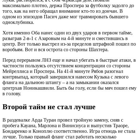
максимально плотно, держа Проспера за футболку задолго до
того, как на него обращал внимание кто-то из дончан. В
одном из эпизодов Пасич даже мог травмировать бывшего
одноклубника.
Хотя именно Оба нанес один из двух ударов в первом тайме,
разыграв 2-в-1 с Азаровым на 4-й минуте и сместившись в
центр. Вот только выстрел из-за пределов штрафной пошел по
воробьям. Вот и вся острота со стороны Шахтера.
Перед перерывом ЛНЗ еще и начал убегать в быстрые атаки, в
частности пользуясь отсутствием концентрации со стороны
Мейреллиса и Проспера. На 41-й минуте Рябов разогнал
контрвыпад, который завершился навесом Кузыка с левого
фланга на дальнюю штангу – а на замыкании оказался
центрхав Ноникашвили. Быть бы голу, если бы мяч пошел ему
в голову.
Второй тайм не стал лучше
В раздевалке Арда Туран провел тройную замену, сняв с
пробега Кауана, Марлона и Винисиуса и выпустив Траоре,
Бондаренко и Коноплю соответственно. Игра отнюдь не стала
лучше. Только правый фланг стал работать несколько