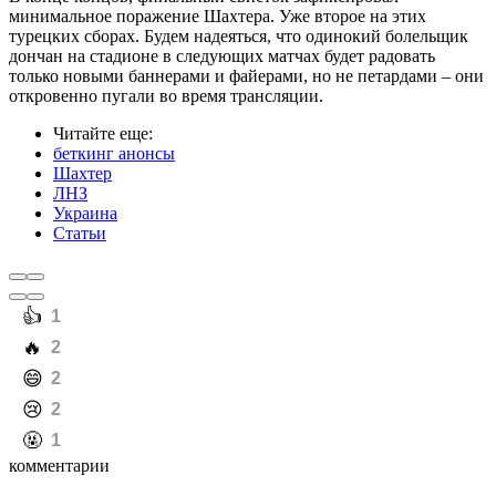
минимальное поражение Шахтера. Уже второе на этих
турецких сборах. Будем надеяться, что одинокий болельщик
дончан на стадионе в следующих матчах будет радовать
только новыми баннерами и файерами, но не петардами – они
откровенно пугали во время трансляции.
Читайте еще
:
беткинг анонсы
Шахтер
ЛНЗ
Украина
Статьи
️👍
1
️🔥
2
️😄
2
️😢
2
️🤬
1
комментарии