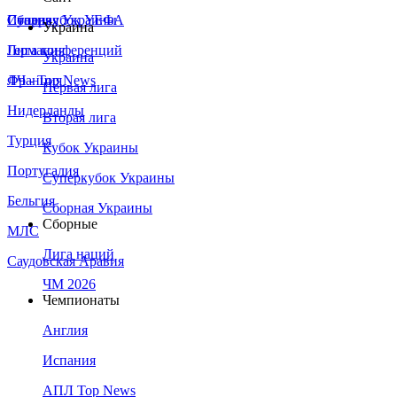
Сборная Украины
Италия
Суперкубок УЕФА
Украина
Германия
Лига конференций
Украина
Франция
ЛЧ - Top News
Первая лига
Нидерланды
Вторая лига
Турция
Кубок Украины
Португалия
Суперкубок Украины
Бельгия
Сборная Украины
Сборные
МЛС
Лига наций
Саудовская Аравия
ЧМ 2026
Чемпионаты
Англия
Испания
АПЛ Top News