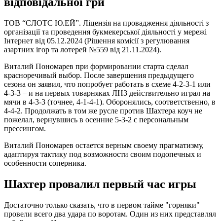
відповідальної гри
ТОВ “СЛОТС Ю.ЕЙ”. Ліцензія на провадження діяльності з
організації та проведення букмекерської діяльності у мережі
Інтернет від 05.12.2024 (Рішення комісії з регулювання
азартних ігор та лотерей №559 від 21.11.2024).
Виталий Пономарев при формировании старта сделал
красноречивый выбор. После завершения предыдущего
сезона он заявил, что попробует работать в схеме 4-2-3-1 или
4-3-3 – и на первых товарняках ЛНЗ действительно играл на
мячи в 4-3-3 (точнее, 4-1-4-1). Оборонялись, соответственно, в
4-4-2. Продолжать в том же русле против Шахтера коуч не
пожелал, вернувшись в осенние 5-3-2 с персональным
прессингом.
Виталий Пономарев остается верным своему прагматизму,
адаптируя тактику под возможности своим подопечных и
особенности соперника.
Шахтер провалил первый час игры
Достаточно только сказать, что в первом тайме "горняки"
провели всего два удара по воротам. Один из них представлял