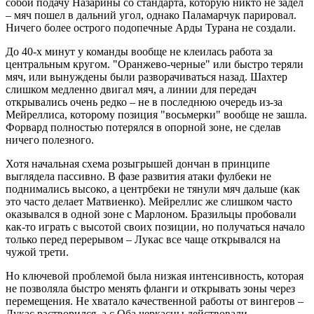
собой подачу Назарины со стандарта, которую никто не задел
– мяч пошел в дальний угол, однако Паламарчук парировал.
Ничего более острого подопечные Арды Турана не создали.
До 40-х минут у команды вообще не клеилась работа за
центральным кругом. "Оранжево-черные" или быстро теряли
мяч, или вынуждены были разворачиваться назад. Шахтер
слишком медленно двигал мяч, а линии для передач
открывались очень редко – не в последнюю очередь из-за
Мейреллиса, которому позиция "восьмерки" вообще не зашла.
Форвард полностью потерялся в опорной зоне, не сделав
ничего полезного.
Хотя начальная схема розыгрышей дончан в принципе
выглядела пассивно. В фазе развития атаки фулбеки не
поднимались высоко, а центрбеки не тянули мяч дальше (как
это часто делает Матвиенко). Мейреллис же слишком часто
оказывался в одной зоне с Марлоном. Бразильцы пробовали
как-то играть с высотой своих позиции, но получаться начало
только перед перерывом – Лукас все чаще открывался на
чужой трети.
Но ключевой проблемой была низкая интенсивность, которая
не позволяла быстро менять фланги и открывать зоны через
перемещения. Не хватало качественной работы от вингеров –
Лукас растворился, а с Оба черкасцы действовали