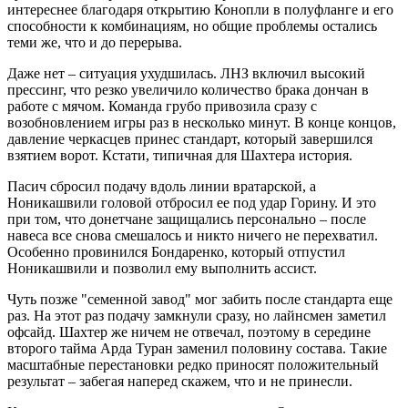
интереснее благодаря открытию Конопли в полуфланге и его
способности к комбинациям, но общие проблемы остались
теми же, что и до перерыва.
Даже нет – ситуация ухудшилась. ЛНЗ включил высокий
прессинг, что резко увеличило количество брака дончан в
работе с мячом. Команда грубо привозила сразу с
возобновлением игры раз в несколько минут. В конце концов,
давление черкасцев принес стандарт, который завершился
взятием ворот. Кстати, типичная для Шахтера история.
Пасич сбросил подачу вдоль линии вратарской, а
Ноникашвили головой отбросил ее под удар Горину. И это
при том, что донетчане защищались персонально – после
навеса все снова смешалось и никто ничего не перехватил.
Особенно провинился Бондаренко, который отпустил
Ноникашвили и позволил ему выполнить ассист.
Чуть позже "семенной завод" мог забить после стандарта еще
раз. На этот раз подачу замкнули сразу, но лайнсмен заметил
офсайд. Шахтер же ничем не отвечал, поэтому в середине
второго тайма Арда Туран заменил половину состава. Такие
масштабные перестановки редко приносят положительный
результат – забегая наперед скажем, что и не принесли.