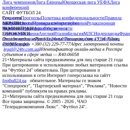
Лига чемпионов
Лига Европы
Юношеская лига УЕФА
Лига
конференций
САЙТ ФУТБОЛ 24
Редакция
Соц. сети
Прогнозы
Политика конфиденциальности
Правила
сайту
facebook
УКРАИНА
Контакты
x
youtube
Правила комментирования
instagram
telegram
viber
Редакционная
политика
Украина
ЧЕМПИОНАТЫ
Первая лига
Структура собственности
Вторая лига
Германия
ЕВРОКУБКИ
Испания
Англия
Италия
Бельгия
МЛС
Нидерланды
Фран
Лига чемпионов
Онлайн-медиа «Футбол 24»
Лига Европы
пл. Галицкая, дом. 15, м. Львов,
Юношеская лига УЕФА
Лига
конференций
79008
Телефон +380 (32) 229-77-77
Адрес электронной почты
legal@24tv.com.ua
Идентификатор онлайн-медиа в Реестре
субъектов в сфере медиа — R40-06058
21+
Материалы сайта предназначены для лиц старше 21 года
При цитировании и использовании любых материалов ссылка
на "Футбол 24" обязательна. При цитировании и
использовании в сети Интернет гиперссылка на сайтт
football24.ua
обязательное. Материалы со знаком
"Спецпроект", "Партнерский материал", "Реклама", "Новости
компаний" публикуем на правах рекламы.
21+
Материалы сайта предназначены для лиц старше 21 года
Все права защищены. © 2005 -
2026
, ЧАО
"Телерадиокомпания Люкс". "Футбол 24".