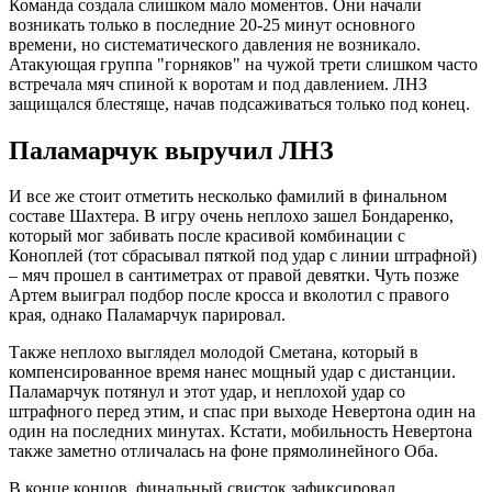
Команда создала слишком мало моментов. Они начали
возникать только в последние 20-25 минут основного
времени, но систематического давления не возникало.
Атакующая группа "горняков" на чужой трети слишком часто
встречала мяч спиной к воротам и под давлением. ЛНЗ
защищался блестяще, начав подсаживаться только под конец.
Паламарчук выручил ЛНЗ
И все же стоит отметить несколько фамилий в финальном
составе Шахтера. В игру очень неплохо зашел Бондаренко,
который мог забивать после красивой комбинации с
Коноплей (тот сбрасывал пяткой под удар с линии штрафной)
– мяч прошел в сантиметрах от правой девятки. Чуть позже
Артем выиграл подбор после кросса и вколотил с правого
края, однако Паламарчук парировал.
Также неплохо выглядел молодой Сметана, который в
компенсированное время нанес мощный удар с дистанции.
Паламарчук потянул и этот удар, и неплохой удар со
штрафного перед этим, и спас при выходе Невертона один на
один на последних минутах. Кстати, мобильность Невертона
также заметно отличалась на фоне прямолинейного Оба.
В конце концов, финальный свисток зафиксировал