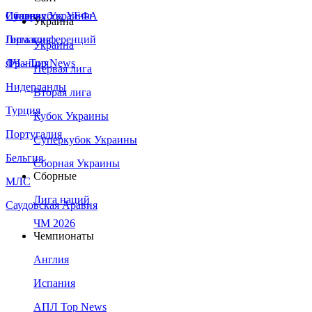
Сборная Украины
Италия
Суперкубок УЕФА
Украина
Германия
Лига конференций
Украина
Франция
ЛЧ - Top News
Первая лига
Нидерланды
Вторая лига
Турция
Кубок Украины
Португалия
Суперкубок Украины
Бельгия
Сборная Украины
Сборные
МЛС
Лига наций
Саудовская Аравия
ЧМ 2026
Чемпионаты
Англия
Испания
АПЛ Top News