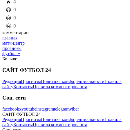
️🔥
4
️😄
0
️😢
0
️🤬
0
комментарии
главная
матч-центр
прогнозы
футбол +
Больше
САЙТ ФУТБОЛ 24
Редакция
Прогнозы
Политика конфиденциальности
Правила
сайту
Контакты
Правила комментирования
Соц. сети
facebook
x
youtube
instagram
telegram
viber
САЙТ ФУТБОЛ 24
Редакция
Прогнозы
Политика конфиденциальности
Правила
сайту
Контакты
Правила комментирования
Соц. сети