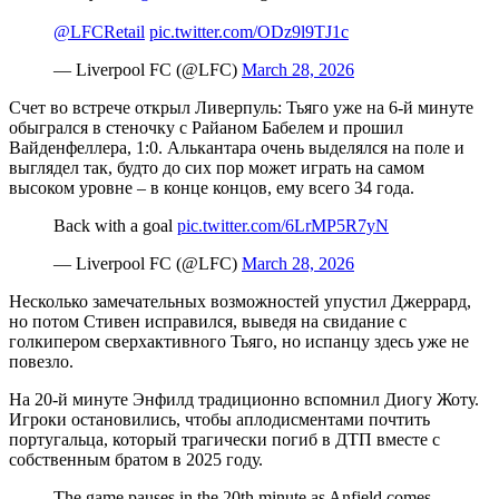
@LFCRetail
pic.twitter.com/ODz9l9TJ1c
— Liverpool FC (@LFC)
March 28, 2026
Счет во встрече открыл Ливерпуль: Тьяго уже на 6-й минуте
обыгрался в стеночку с Райаном Бабелем и прошил
Вайденфеллера, 1:0. Алькантара очень выделялся на поле и
выглядел так, будто до сих пор может играть на самом
высоком уровне – в конце концов, ему всего 34 года.
Back with a goal
pic.twitter.com/6LrMP5R7yN
— Liverpool FC (@LFC)
March 28, 2026
Несколько замечательных возможностей упустил Джеррард,
но потом Стивен исправился, выведя на свидание с
голкипером сверхактивного Тьяго, но испанцу здесь уже не
повезло.
На 20-й минуте Энфилд традиционно вспомнил Диогу Жоту.
Игроки остановились, чтобы аплодисментами почтить
португальца, который трагически погиб в ДТП вместе с
собственным братом в 2025 году.
The game pauses in the 20th minute as Anfield comes