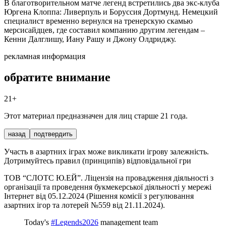
В благотворительном матче легенд встретились два экс-клуба
Юргена Клоппа: Ливерпуль и Боруссия Дортмунд. Немецкий
специалист временно вернулся на тренерскую скамью
мерсисайдцев, где составил компанию другим легендам –
Кенни Далглишу, Иану Рашу и Джону Олдриджу.
рекламная информация
обратите внимание
21+
Этот материал предназначен для лиц старше 21 года.
назад
подтвердить
Участь в азартних іграх може викликати ігрову залежність.
Дотримуйтесь правил (принципів) відповідальної гри
ТОВ “СЛОТС Ю.ЕЙ”. Ліцензія на провадження діяльності з
організації та проведення букмекерської діяльності у мережі
Інтернет від 05.12.2024 (Рішення комісії з регулювання
азартних ігор та лотерей №559 від 21.11.2024).
Today's
#Legends2026
management team