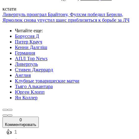
кстати
Ливерпуль проиграл Брайтону, Фулхэм победил Бернли,
Ярмолюк снова упустил шанс приблизиться к борьбе за ЛЧ
Читайте еще
:
Боруссия Д
Питер Крауч
Кенни Далгліш
Германия
АПЛ Top News
Ливерпуль
Стивен Джеррард
Англия
Клубные товарищеские матчи
Тьяго Алькантара
Юрген Клопп
Ян Коллер
0
Комментировать
️👍
1