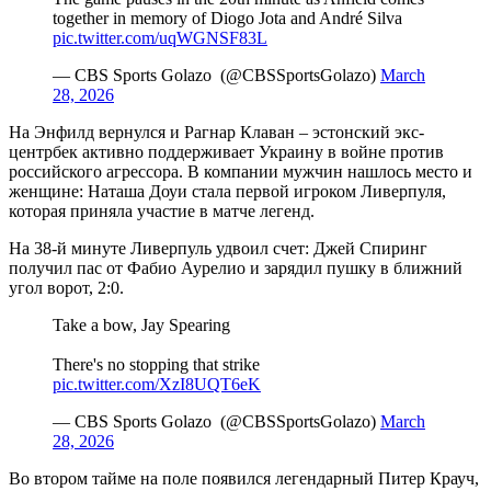
together in memory of Diogo Jota and André Silva ️
pic.twitter.com/uqWGNSF83L
— CBS Sports Golazo ️ (@CBSSportsGolazo)
March
28, 2026
На Энфилд вернулся и Рагнар Клаван – эстонский экс-
центрбек активно поддерживает Украину в войне против
российского агрессора. В компании мужчин нашлось место и
женщине: Наташа Доуи стала первой игроком Ливерпуля,
которая приняла участие в матче легенд.
На 38-й минуте Ливерпуль удвоил счет: Джей Спиринг
получил пас от Фабио Аурелио и зарядил пушку в ближний
угол ворот, 2:0.
Take a bow, Jay Spearing
There's no stopping that strike
pic.twitter.com/XzI8UQT6eK
— CBS Sports Golazo ️ (@CBSSportsGolazo)
March
28, 2026
Во втором тайме на поле появился легендарный Питер Крауч,