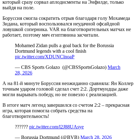
который сразу сорвал аплодисменты на Энфилде, только
выйдя на поле.
Боруссия смогла сократить отрыв благодаря голу Мохамеда
Зидана, который воспользовался неудачной офсайдной
ловушкой соперника. VAR на благотворительных матчах не
работает, поэтому мяч египтянина засчитали.
Mohamed Zidan pulls a goal back for the Borussia
Dortmund legends with a cool finish
pic.twitter.com/XDUNClnoaP
— CBS Sports Golazo ️ (@CBSSportsGolazo)
March
28, 2026
А на 81-й минуте Боруссия неожиданно сравняла: Ян Коллер
точным ударом головой сделал счет 2:2. Дортмундцы даже
могли вырывать победу, но не повезло с реализацией.
В итоге матч легенд завершился со счетом 2:2 – прекрасная
игра, которая помогла собрать средства на
благотворительность!
??????
pic.twitter.com/l2J88UAsye
— Borussia Dortmund (@BVB)
March 28, 2026