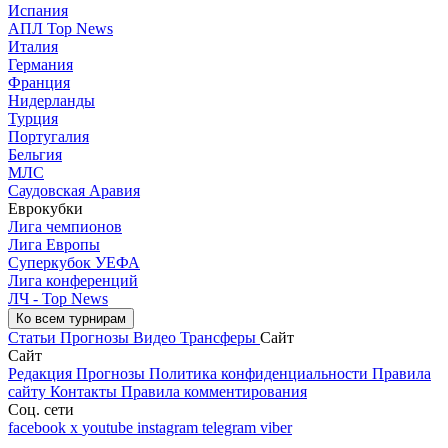
Испания
АПЛ Top News
Италия
Германия
Франция
Нидерланды
Турция
Португалия
Бельгия
МЛС
Саудовская Аравия
Еврокубки
Лига чемпионов
Лига Европы
Суперкубок УЕФА
Лига конференций
ЛЧ - Top News
Ко всем турнирам
Статьи
Прогнозы
Видео
Трансферы
Сайт
Сайт
Редакция
Прогнозы
Политика конфиденциальности
Правила
сайту
Контакты
Правила комментирования
Соц. сети
facebook
x
youtube
instagram
telegram
viber