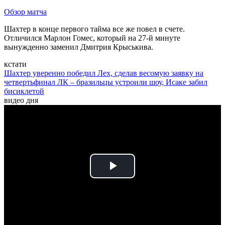
Обзор матча
Шахтер в конце первого тайма все же повел в счете.
Отличился Марлон Гомес, который на 27-й минуте
вынужденно заменил Дмитрия Крыськива.
кстати
Шахтер уверенно победил Лех, сделав весомую заявку на
четвертьфинал ЛК – бразильцы устроили шоу, Исаке забил
бисиклетой
видео дня
Play
Video