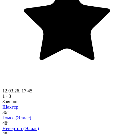
12.03.26, 17:45
1 - 3
Заверш.
Шахтер
36’
Гомес
(Элиас)
48’
Невертон
(Элиас)
85’