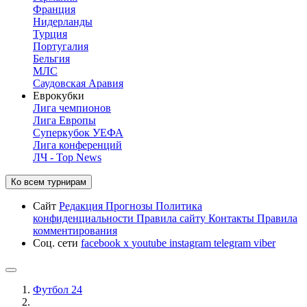
Франция
Нидерланды
Турция
Португалия
Бельгия
МЛС
Саудовская Аравия
Еврокубки
Лига чемпионов
Лига Европы
Суперкубок УЕФА
Лига конференций
ЛЧ - Top News
Ко всем турнирам
Сайт
Редакция
Прогнозы
Политика
конфиденциальности
Правила сайту
Контакты
Правила
комментирования
Соц. сети
facebook
x
youtube
instagram
telegram
viber
Футбол 24