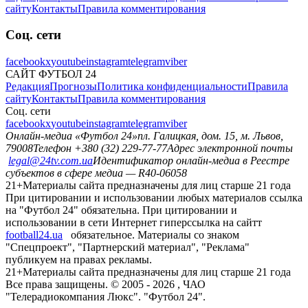
сайту
Контакты
Правила комментирования
Соц. сети
facebook
x
youtube
instagram
telegram
viber
САЙТ ФУТБОЛ 24
Редакция
Прогнозы
Политика конфиденциальности
Правила
сайту
Контакты
Правила комментирования
Соц. сети
facebook
x
youtube
instagram
telegram
viber
Онлайн-медиа «Футбол 24»
пл. Галицкая, дом. 15, м. Львов,
79008
Телефон +380 (32) 229-77-77
Адрес электронной почты
legal@24tv.com.ua
Идентификатор онлайн-медиа в Реестре
субъектов в сфере медиа — R40-06058
21+
Материалы сайта предназначены для лиц старше 21 года
При цитировании и использовании любых материалов ссылка
на "Футбол 24" обязательна. При цитировании и
использовании в сети Интернет гиперссылка на сайтт
football24.ua
обязательное. Материалы со знаком
"Спецпроект", "Партнерский материал", "Реклама"
публикуем на правах рекламы.
21+
Материалы сайта предназначены для лиц старше 21 года
Все права защищены. © 2005 -
2026
, ЧАО
"Телерадиокомпания Люкс". "Футбол 24".