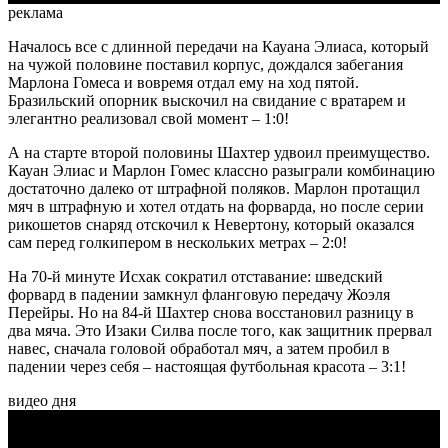
реклама
Началось все с длинной передачи на Кауана Элиаса, который
на чужой половине поставил корпус, дождался забегания
Марлона Гомеса и вовремя отдал ему на ход пятой.
Бразильский опорник выскочил на свидание с вратарем и
элегантно реализовал свой момент – 1:0!
А на старте второй половины Шахтер удвоил преимущество.
Кауан Элиас и Марлон Гомес классно разыграли комбинацию
достаточно далеко от штрафной поляков. Марлон протащил
мяч в штрафную и хотел отдать на форварда, но после серии
рикошетов снаряд отскочил к Невертону, который оказался
сам перед голкипером в нескольких метрах – 2:0!
На 70-й минуте Исхак сократил отставание: шведский
форвард в падении замкнул фланговую передачу Жоэля
Перейры. Но на 84-й Шахтер снова восстановил разницу в
два мяча. Это Изаки Силва после того, как защитник прервал
навес, сначала головой обработал мяч, а затем пробил в
падении через себя – настоящая футбольная красота – 3:1!
видео дня