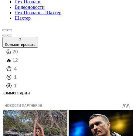
Лех Познань
Видеоновости
Лех Познань - Шахтер
Шахтер
2
Комментировать
️👍
20
️🔥
12
️😄
4
️😢
1
️🤬
1
комментарии