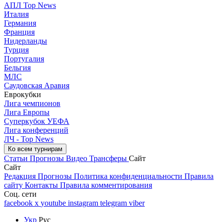
АПЛ Top News
Италия
Германия
Франция
Нидерланды
Турция
Португалия
Бельгия
МЛС
Саудовская Аравия
Еврокубки
Лига чемпионов
Лига Европы
Суперкубок УЕФА
Лига конференций
ЛЧ - Top News
Ко всем турнирам
Статьи
Прогнозы
Видео
Трансферы
Сайт
Сайт
Редакция
Прогнозы
Политика конфиденциальности
Правила
сайту
Контакты
Правила комментирования
Соц. сети
facebook
x
youtube
instagram
telegram
viber
Укр
Рус