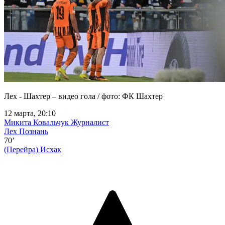
Лех - Шахтер – видео гола / фото: ФК Шахтер
12 марта, 20:10
Микита Ковальчук
Журналист
Лех Познань
70’
(Перейра)
Исхак