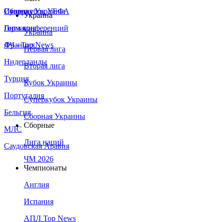
Сборная Украины
Италия
Суперкубок УЕФА
Украина
Германия
Лига конференций
Украина
Франция
ЛЧ - Top News
Первая лига
Нидерланды
Вторая лига
Турция
Кубок Украины
Португалия
Суперкубок Украины
Бельгия
Сборная Украины
Сборные
МЛС
Лига наций
Саудовская Аравия
ЧМ 2026
Чемпионаты
Англия
Испания
АПЛ Top News