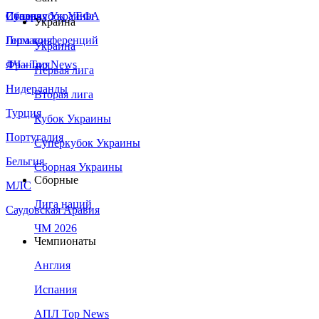
Сборная Украины
Италия
Суперкубок УЕФА
Украина
Германия
Лига конференций
Украина
Франция
ЛЧ - Top News
Первая лига
Нидерланды
Вторая лига
Турция
Кубок Украины
Португалия
Суперкубок Украины
Бельгия
Сборная Украины
Сборные
МЛС
Лига наций
Саудовская Аравия
ЧМ 2026
Чемпионаты
Англия
Испания
АПЛ Top News