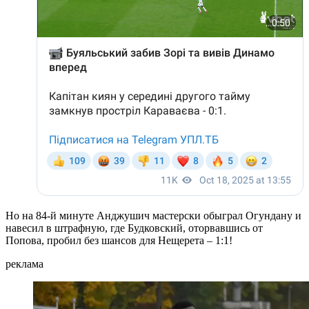
Но на 84-й минуте Анджушич мастерски обыграл Огундану и
навесил в штрафную, где Будковский, оторвавшись от
Попова, пробил без шансов для Нещерета – 1:1!
реклама