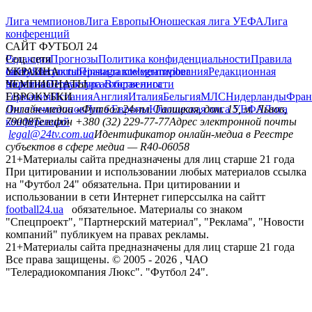
Лига чемпионов
Лига Европы
Юношеская лига УЕФА
Лига
конференций
САЙТ ФУТБОЛ 24
Редакция
Соц. сети
Прогнозы
Политика конфиденциальности
Правила
сайту
facebook
УКРАИНА
Контакты
x
youtube
Правила комментирования
instagram
telegram
viber
Редакционная
политика
Украина
ЧЕМПИОНАТЫ
Первая лига
Структура собственности
Вторая лига
Германия
ЕВРОКУБКИ
Испания
Англия
Италия
Бельгия
МЛС
Нидерланды
Фран
Лига чемпионов
Онлайн-медиа «Футбол 24»
Лига Европы
пл. Галицкая, дом. 15, м. Львов,
Юношеская лига УЕФА
Лига
конференций
79008
Телефон +380 (32) 229-77-77
Адрес электронной почты
legal@24tv.com.ua
Идентификатор онлайн-медиа в Реестре
субъектов в сфере медиа — R40-06058
21+
Материалы сайта предназначены для лиц старше 21 года
При цитировании и использовании любых материалов ссылка
на "Футбол 24" обязательна. При цитировании и
использовании в сети Интернет гиперссылка на сайтт
football24.ua
обязательное. Материалы со знаком
"Спецпроект", "Партнерский материал", "Реклама", "Новости
компаний" публикуем на правах рекламы.
21+
Материалы сайта предназначены для лиц старше 21 года
Все права защищены. © 2005 -
2026
, ЧАО
"Телерадиокомпания Люкс". "Футбол 24".