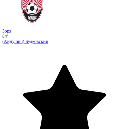
Зоря
84’
(Андушич)
Будковский