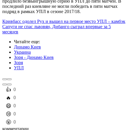
продлило безвыигрышную серию в УПЛ до пяти матчей. В
последний раз киевляне не могли победить в пяти матчах
подряд в рамках УПЛ в сезоне 2017/18.
Кривбасс одолел Рух и вышел на первое место УПЛ – камбэк
Сапуги не спас львовян, Дибанго сыграл впервые за 5
месяцев
Читайте еще
:
Динамо Киев
Украина
Зоря - Динамо Киев
Зоря
УПЛ
️👍
0
️🔥
0
️😄
0
️😢
0
️🤬
0
комментарии