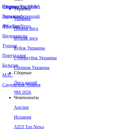
Сборная Украины
Италия
Суперкубок УЕФА
Украина
Германия
Лига конференций
Украина
Франция
ЛЧ - Top News
Первая лига
Нидерланды
Вторая лига
Турция
Кубок Украины
Португалия
Суперкубок Украины
Бельгия
Сборная Украины
Сборные
МЛС
Лига наций
Саудовская Аравия
ЧМ 2026
Чемпионаты
Англия
Испания
АПЛ Top News