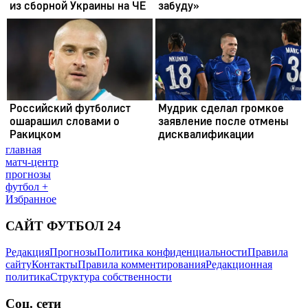
главная
матч-центр
прогнозы
футбол +
Избранное
САЙТ ФУТБОЛ 24
Редакция
Прогнозы
Политика конфиденциальности
Правила
сайту
Контакты
Правила комментирования
Редакционная
политика
Структура собственности
Соц. сети