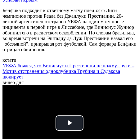
Бенфика подходит к ответному матчу плей-офф Лиги
чемпионов против Реала без Джанлуки Престианни. 20-
летний аргентинец отстранен УЕФА на один матч после
инцидента в первой игре в Лиссабоне, где Винисиус Жуниор
обвинил его в расистском оскорблении. По словам бразильца,
во время встречи на Эштадиу да Луж Престианни назвал его
"обезьяной", прикрывая рот футболкой. Сам форвард Бенфики
отрицал обвинения.
кстати
УЕФА боялся, что Винисиус и Престианни не пожмут руки –
Мотив отстранения одноклубника Трубина и Судакова
шокирует
видео дня
Play