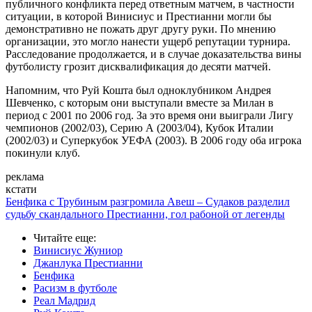
публичного конфликта перед ответным матчем, в частности
ситуации, в которой Винисиус и Престианни могли бы
демонстративно не пожать друг другу руки. По мнению
организации, это могло нанести ущерб репутации турнира.
Расследование продолжается, и в случае доказательства вины
футболисту грозит дисквалификация до десяти матчей.
Напомним, что Руй Кошта был одноклубником Андрея
Шевченко, с которым они выступали вместе за Милан в
период с 2001 по 2006 год. За это время они выиграли Лигу
чемпионов (2002/03), Серию А (2003/04), Кубок Италии
(2002/03) и Суперкубок УЕФА (2003). В 2006 году оба игрока
покинули клуб.
реклама
кстати
Бенфика с Трубиным разгромила Авеш – Судаков разделил
судьбу скандального Престианни, гол рабоной от легенды
Читайте еще
:
Винисиус Жуниор
Джанлука Престианни
Бенфика
Расизм в футболе
Реал Мадрид