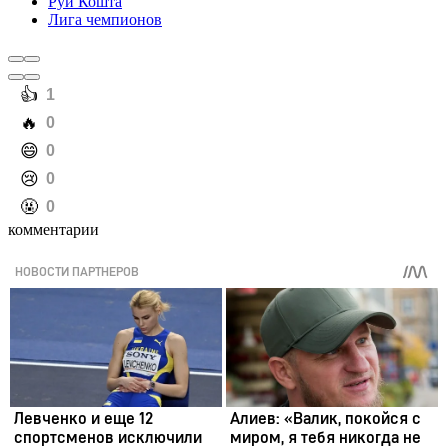
Руй Кошта
Лига чемпионов
️👍
1
️🔥
0
️😄
0
️😢
0
️🤬
0
комментарии