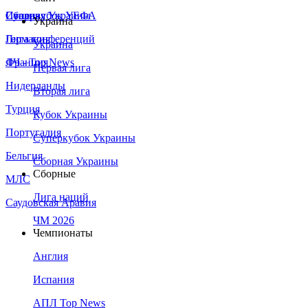
Сборная Украины
Италия
Суперкубок УЕФА
Украина
Германия
Лига конференций
Украина
Франция
ЛЧ - Top News
Первая лига
Нидерланды
Вторая лига
Турция
Кубок Украины
Португалия
Суперкубок Украины
Бельгия
Сборная Украины
Сборные
МЛС
Лига наций
Саудовская Аравия
ЧМ 2026
Чемпионаты
Англия
Испания
АПЛ Top News