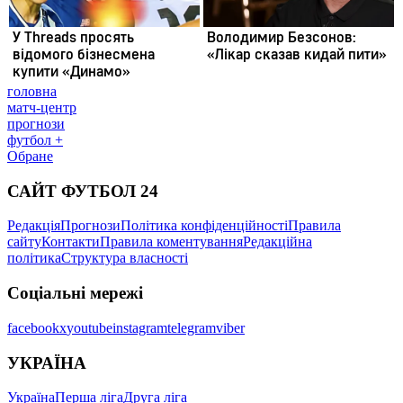
головна
матч-центр
прогнози
футбол +
Обране
САЙТ ФУТБОЛ 24
Редакція
Прогнози
Політика конфіденційності
Правила
сайту
Контакти
Правила коментування
Редакційна
політика
Структура власності
Соціальні мережі
facebook
x
youtube
instagram
telegram
viber
УКРАЇНА
Україна
Перша ліга
Друга ліга