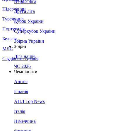
Перша ліга
Нідерланди
Друга ліга
Туреччина
Кубок України
Португалія
Суперкубок України
Бельгія
Збірна України
Збірні
МЛС
Ліга націй
Саудівська Аравія
ЧС 2026
Чемпіонати
Англія
Іспанія
АПЛ Top News
Італія
Німеччина