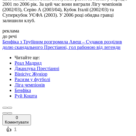
2001 по 2006 рік. За цей час вони виграли Лігу чемпіонів
(2002/03), Серію А (2003/04), Кубок Італії (2002/03) та
Суперкубок УЄФА (2003). У 2006 році обидва гравці
залишили клуб.
реклама
до речі
Бенфіка з Трубіним розгромила Авеш – Судаков розділив
долю скандального Престіанні, гол рабоною від легенди
Читайте ще
:
Реал Мадрид
Джанлука Престіанні
Вінісіус Жуніор
Расизм у футболі
Ліга чемпіонів
Бенфіка
Руй Кошта
0
Коментувати
️👍
1