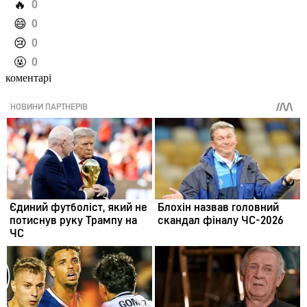
️🔥
0
️😄
0
️😢
0
️🤬
0
коментарі