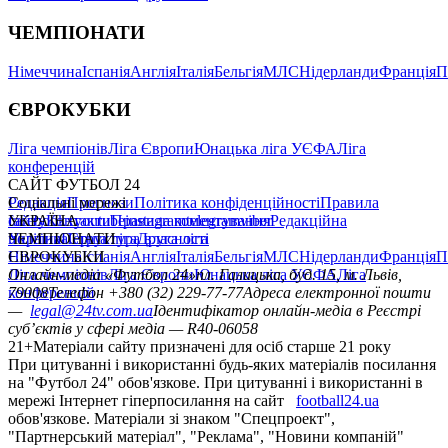
ЧЕМПІОНАТИ
Німеччина
Іспанія
Англія
Італія
Бельгія
МЛС
Нідерланди
Франція
П
ЄВРОКУБКИ
Ліга чемпіонів
Ліга Європи
Юнацька ліга УЄФА
Ліга
конференцій
САЙТ ФУТБОЛ 24
Редакція
Соціальні мережі
Прогнози
Політика конфіденційності
Правила
сайту
facebook
УКРАЇНА
Контакти
x
youtube
Правила коментування
instagram
telegram
viber
Редакційна
політика
Україна
ЧЕМПІОНАТИ
Перша ліга
Структура власності
Друга ліга
Німеччина
ЄВРОКУБКИ
Іспанія
Англія
Італія
Бельгія
МЛС
Нідерланди
Франція
П
Ліга чемпіонів
Онлайн-медіа «Футбол 24»
Ліга Європи
Юнацька ліга УЄФА
пл. Галицька, буд. 15, м. Львів,
Ліга
конференцій
79008
Телефон +380 (32) 229-77-77
Адреса електронної пошти
—
legal@24tv.com.ua
Ідентифікатор онлайн-медіа в Реєстрі
суб’єктів у сфері медіа — R40-06058
21+
Матеріали сайту призначені для осіб старше 21 року
При цитуванні і використанні будь-яких матеріалів посилання
на "Футбол 24" обов'язкове. При цитуванні і використанні в
мережі Інтернет гіперпосилання на сайт
football24.ua
обов'язкове. Матеріали зі знаком "Спецпроект",
"Партнерський матеріал", "Реклама", "Новини компаній"