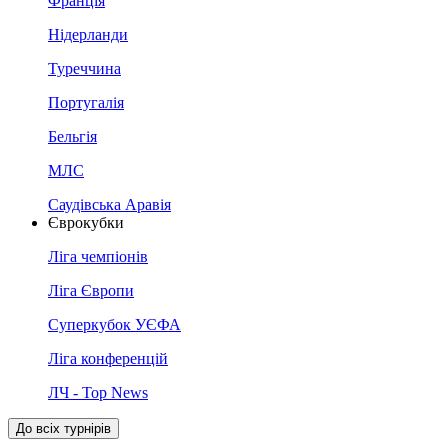
Франція
Нідерланди
Туреччина
Португалія
Бельгія
МЛС
Саудівська Аравія
Єврокубки
Ліга чемпіонів
Ліга Європи
Суперкубок УЄФА
Ліга конференцій
ЛЧ - Top News
До всіх турнірів