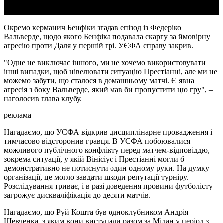
Окремо керманич Бенфіки згадав епізод із Федеріко
Вальверде, щодо якого Бенфіка подавала скаргу за ймовірну
агресію проти Даля у першій грі. УЄФА справу закрив.
"Одне не виключає іншого, ми не хочемо використовувати
інші випадки, щоб нівелювати ситуацію Престіанні, але ми не
можемо забути, що сталося в домашньому матчі. Є явна
агресія з боку Вальверде, який мав би пропустити цю гру", –
наголосив глава клубу.
реклама
Нагадаємо, що УЄФА відкрив дисциплінарне провадження і
тимчасово відсторонив гравця. В УЄФА побоювалися
можливого публічного конфлікту перед матчем-відповіддю,
зокрема ситуації, у якій Вінісіус і Престіанні могли б
демонстративно не потиснути один одному руки. На думку
організації, це могло завдати шкоди репутації турніру.
Розслідування триває, і в разі доведення провини футболісту
загрожує дискваліфікація до десяти матчів.
Нагадаємо, що Руй Кошта був одноклубником Андрія
Шевченка, з яким вони виступали разом за Мілан у період з