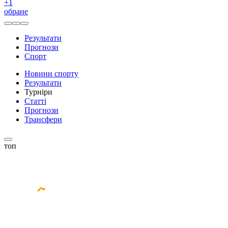
+
1
обране
Результати
Прогнози
Спорт
Новини спорту
Результати
Турніри
Статті
Прогнози
Трансфери
топ