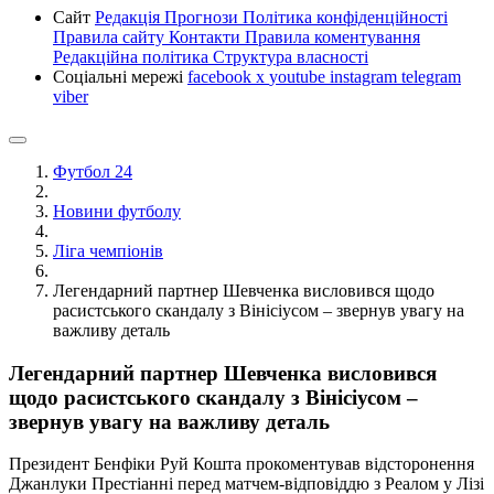
Сайт
Редакція
Прогнози
Політика конфіденційності
Правила сайту
Контакти
Правила коментування
Редакційна політика
Структура власності
Соціальні мережі
facebook
x
youtube
instagram
telegram
viber
Футбол 24
Новини футболу
Ліга чемпіонів
Легендарний партнер Шевченка висловився щодо
расистського скандалу з Вінісіусом – звернув увагу на
важливу деталь
Легендарний партнер Шевченка висловився
щодо расистського скандалу з Вінісіусом –
звернув увагу на важливу деталь
Президент Бенфіки Руй Кошта прокоментував відсторонення
Джанлуки Престіанні перед матчем-відповіддю з Реалом у Лізі