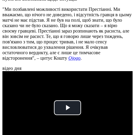
"Ми позбавлені можливості використати Престіанні. Ми
вважаємо, що нічого не доведено, і відсутність гравця в цьому
матчі не має підстав. Я не був на полі, щоб знати, що було
сказано чи не було сказано. Що я можу сказати – я вірю
своєму гравцеві. Престіанні зараз розпинають як расиста, але
він зовсім не расист. Те, що я говорю лише через тиждень,
пов'язано з тим, що процес тривав, і не мало сенсу
висловлюватися до ухвалення рішення. Я очікував
остаточного вердикту, але є лише це тимчасове
відсторонення", – цитує Кошту
Ojogo
.
відео дня
Play
Video