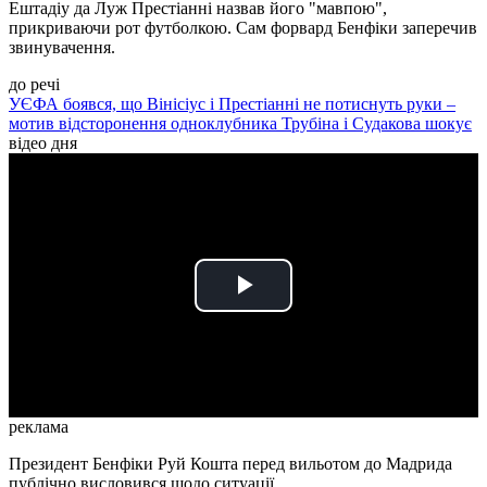
Ештадіу да Луж Престіанні назвав його "мавпою",
прикриваючи рот футболкою. Сам форвард Бенфіки заперечив
звинувачення.
до речі
УЄФА боявся, що Вінісіус і Престіанні не потиснуть руки –
мотив відсторонення одноклубника Трубіна і Судакова шокує
відео дня
Play
Video
реклама
Президент Бенфіки Руй Кошта перед вильотом до Мадрида
публічно висловився щодо ситуації.