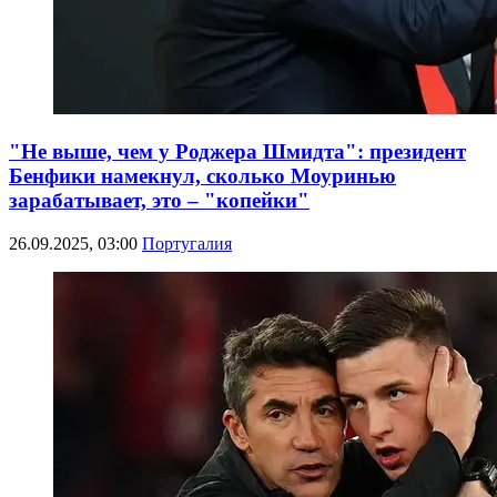
"Не выше, чем у Роджера Шмидта": президент
Бенфики намекнул, сколько Моуринью
зарабатывает, это – "копейки"
26.09.2025, 03:00
Португалия