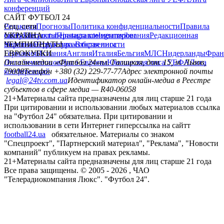
конференций
САЙТ ФУТБОЛ 24
Редакция
Соц. сети
Прогнозы
Политика конфиденциальности
Правила
сайту
facebook
УКРАИНА
Контакты
x
youtube
Правила комментирования
instagram
telegram
viber
Редакционная
политика
Украина
ЧЕМПИОНАТЫ
Первая лига
Структура собственности
Вторая лига
Германия
ЕВРОКУБКИ
Испания
Англия
Италия
Бельгия
МЛС
Нидерланды
Фран
Лига чемпионов
Онлайн-медиа «Футбол 24»
Лига Европы
пл. Галицкая, дом. 15, м. Львов,
Юношеская лига УЕФА
Лига
конференций
79008
Телефон +380 (32) 229-77-77
Адрес электронной почты
legal@24tv.com.ua
Идентификатор онлайн-медиа в Реестре
субъектов в сфере медиа — R40-06058
21+
Материалы сайта предназначены для лиц старше 21 года
При цитировании и использовании любых материалов ссылка
на "Футбол 24" обязательна. При цитировании и
использовании в сети Интернет гиперссылка на сайтт
football24.ua
обязательное. Материалы со знаком
"Спецпроект", "Партнерский материал", "Реклама", "Новости
компаний" публикуем на правах рекламы.
21+
Материалы сайта предназначены для лиц старше 21 года
Все права защищены. © 2005 -
2026
, ЧАО
"Телерадиокомпания Люкс". "Футбол 24".