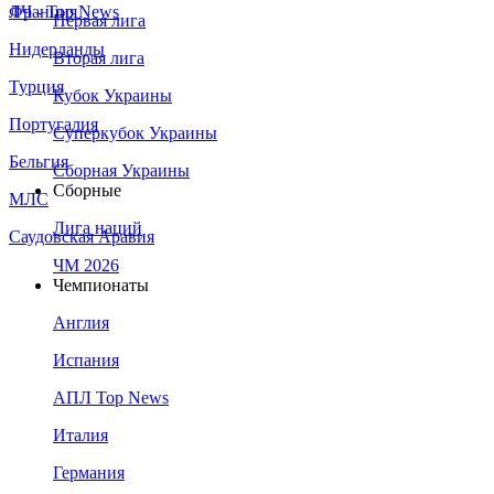
Франция
ЛЧ - Top News
Первая лига
Нидерланды
Вторая лига
Турция
Кубок Украины
Португалия
Суперкубок Украины
Бельгия
Сборная Украины
Сборные
МЛС
Лига наций
Саудовская Аравия
ЧМ 2026
Чемпионаты
Англия
Испания
АПЛ Top News
Италия
Германия