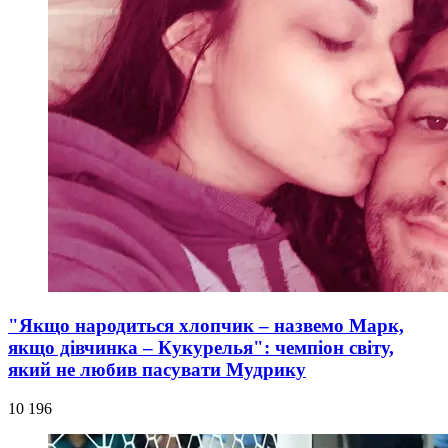
"Якщо народиться хлопчик – назвемо Марк,
якщо дівчинка – Кукурелья": чемпіон світу,
який не любив пасувати Мудрику
10 196