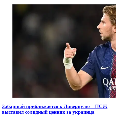
Забарный приближается к Ливерпулю – ПСЖ
выставил солидный ценник за украинца