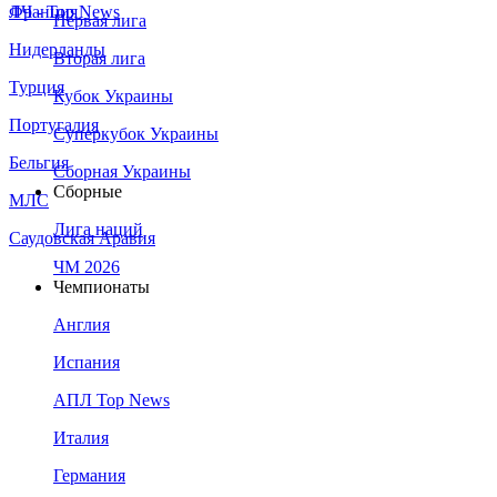
Франция
ЛЧ - Top News
Первая лига
Нидерланды
Вторая лига
Турция
Кубок Украины
Португалия
Суперкубок Украины
Бельгия
Сборная Украины
Сборные
МЛС
Лига наций
Саудовская Аравия
ЧМ 2026
Чемпионаты
Англия
Испания
АПЛ Top News
Италия
Германия