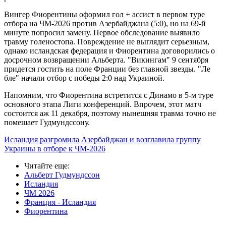
Вингер Фиорентины оформил гол + ассист в первом туре
отбора на ЧМ-2026 против Азербайджана (5:0), но на 69-й
минуте попросил замену. Первое обследование выявило
травму голеностопа. Повреждение не выглядит серьезным,
однако исландская федерация и Фиорентина договорились о
досрочном возвращении Альберта. "Викингам" 9 сентября
придется гостить на поле Франции без главной звезды. "Ле
бле" начали отбор с победы 2:0 над Украиной.
Напомним, что Фиорентина встретится с Динамо в 5-м туре
основного этапа Лиги конференций. Впрочем, этот матч
состоится аж 11 декабря, поэтому нынешняя травма точно не
помешает Гудмундссону.
Исландия разгромила Азербайджан и возглавила группу
Украины в отборе к ЧМ-2026
Читайте еще
:
Альберт Гудмундссон
Исландия
ЧМ 2026
Франция - Исландия
Фиорентина