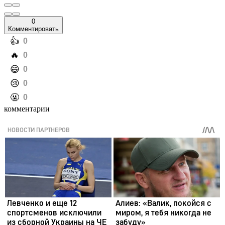
0
Комментировать
️👍
0
️🔥
0
️😄
0
️😢
0
️🤬
0
комментарии