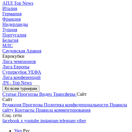
АПЛ Top News
Италия
Германия
Франция
Нидерланды
Турция
Португалия
Бельгия
МЛС
Саудовская Аравия
Еврокубки
Лига чемпионов
Лига Европы
Суперкубок УЕФА
Лига конференций
ЛЧ - Top News
Ко всем турнирам
Статьи
Прогнозы
Видео
Трансферы
Сайт
Сайт
Редакция
Прогнозы
Политика конфиденциальности
Правила
сайту
Контакты
Правила комментирования
Соц. сети
facebook
x
youtube
instagram
telegram
viber
Укр
Рус