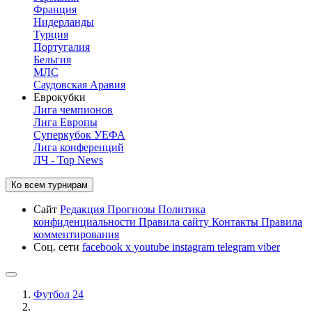
Франция
Нидерланды
Турция
Португалия
Бельгия
МЛС
Саудовская Аравия
Еврокубки
Лига чемпионов
Лига Европы
Суперкубок УЕФА
Лига конференций
ЛЧ - Top News
Ко всем турнирам
Сайт
Редакция
Прогнозы
Политика
конфиденциальности
Правила сайту
Контакты
Правила
комментирования
Соц. сети
facebook
x
youtube
instagram
telegram
viber
Футбол 24