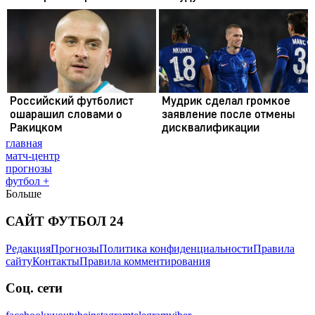
главная
матч-центр
прогнозы
футбол +
Больше
САЙТ ФУТБОЛ 24
Редакция
Прогнозы
Политика конфиденциальности
Правила
сайту
Контакты
Правила комментирования
Соц. сети