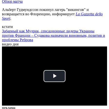
Обзор матча
Альберт Гудмундссон покинул лагерь "викингов" и
возвращается во Флоренцию, информирует
La Gazzetta dello
Sport
.
кстати
Забарный как Мудрик, сенсационные лидеры Украины
против Франции – Судакова назначили виновным, позитив и
проблемы Реброва
видео дня
Play
Video
реклама