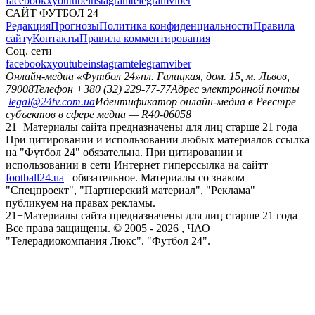
facebook
x
youtube
instagram
telegram
viber
САЙТ ФУТБОЛ 24
Редакция
Прогнозы
Политика конфиденциальности
Правила
сайту
Контакты
Правила комментирования
Соц. сети
facebook
x
youtube
instagram
telegram
viber
Онлайн-медиа «Футбол 24»
пл. Галицкая, дом. 15, м. Львов,
79008
Телефон +380 (32) 229-77-77
Адрес электронной почты
legal@24tv.com.ua
Идентификатор онлайн-медиа в Реестре
субъектов в сфере медиа — R40-06058
21+
Материалы сайта предназначены для лиц старше 21 года
При цитировании и использовании любых материалов ссылка
на "Футбол 24" обязательна. При цитировании и
использовании в сети Интернет гиперссылка на сайтт
football24.ua
обязательное. Материалы со знаком
"Спецпроект", "Партнерский материал", "Реклама"
публикуем на правах рекламы.
21+
Материалы сайта предназначены для лиц старше 21 года
Все права защищены. © 2005 -
2026
, ЧАО
"Телерадиокомпания Люкс". "Футбол 24".