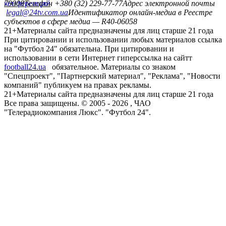
конференций
79008
Телефон +380 (32) 229-77-77
Адрес электронной почты
legal@24tv.com.ua
Идентификатор онлайн-медиа в Реестре
субъектов в сфере медиа — R40-06058
21+
Материалы сайта предназначены для лиц старше 21 года
При цитировании и использовании любых материалов ссылка
на "Футбол 24" обязательна. При цитировании и
использовании в сети Интернет гиперссылка на сайтт
football24.ua
обязательное. Материалы со знаком
"Спецпроект", "Партнерский материал", "Реклама", "Новости
компаний" публикуем на правах рекламы.
21+
Материалы сайта предназначены для лиц старше 21 года
Все права защищены. © 2005 -
2026
, ЧАО
"Телерадиокомпания Люкс". "Футбол 24".