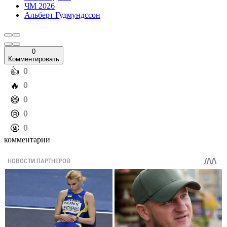
ЧМ 2026
Альберт Гудмундссон
0
Комментировать
️👍
0
️🔥
0
️😄
0
️😢
0
️🤬
0
комментарии