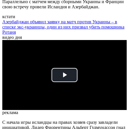
Параллельно с матчем между сборными Украины и Франции
свою встречу провели Исландия и Азербайджан.
кстати
Азербайджан объявил заявку на матч против Украины – в
списке экс-украинцы, один из них призвал убить помощника
Ротаня
видео дня
Play
Video
реклама
С начала игры исландцы на правах хозяев сразу завладели
инициативой. Лидер Фиорентины Альберт Гудмундссон гнал