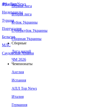
Франция
ЛЧ - Top News
Первая лига
Нидерланды
Вторая лига
Турция
Кубок Украины
Португалия
Суперкубок Украины
Бельгия
Сборная Украины
Сборные
МЛС
Лига наций
Саудовская Аравия
ЧМ 2026
Чемпионаты
Англия
Испания
АПЛ Top News
Италия
Германия