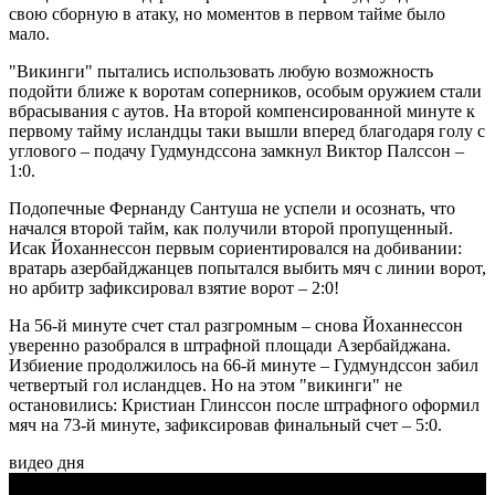
свою сборную в атаку, но моментов в первом тайме было
мало.
"Викинги" пытались использовать любую возможность
подойти ближе к воротам соперников, особым оружием стали
вбрасывания с аутов. На второй компенсированной минуте к
первому тайму исландцы таки вышли вперед благодаря голу с
углового – подачу Гудмундссона замкнул Виктор Палссон –
1:0.
Подопечные Фернанду Сантуша не успели и осознать, что
начался второй тайм, как получили второй пропущенный.
Исак Йоханнессон первым сориентировался на добивании:
вратарь азербайджанцев попытался выбить мяч с линии ворот,
но арбитр зафиксировал взятие ворот – 2:0!
На 56-й минуте счет стал разгромным – снова Йоханнессон
уверенно разобрался в штрафной площади Азербайджана.
Избиение продолжилось на 66-й минуте – Гудмундссон забил
четвертый гол исландцев. Но на этом "викинги" не
остановились: Кристиан Глинссон после штрафного оформил
мяч на 73-й минуте, зафиксировав финальный счет – 5:0.
видео дня