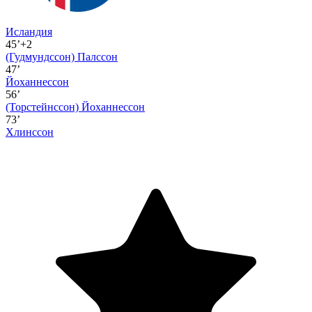
Исландия
45’+2
(Гудмундссон)
Палссон
47’
Йоханнессон
56’
(Торстейнссон)
Йоханнессон
73’
Хлинссон