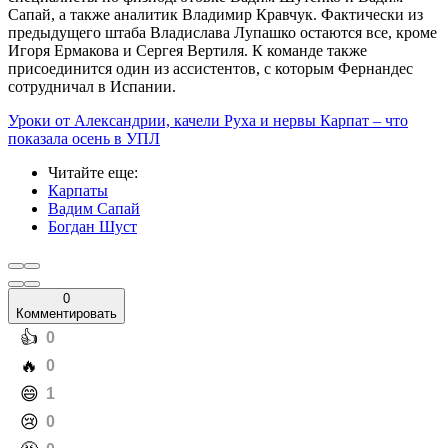
Сапай, а также аналитик Владимир Кравчук. Фактически из
предыдущего штаба Владислава Лупашко остаются все, кроме
Игоря Ермакова и Сергея Вертиля. К команде также
присоединится один из ассистентов, с которым Фернандес
сотрудничал в Испании.
Уроки от Александрии, качели Руха и нервы Карпат – что
показала осень в УПЛ
Читайте еще
:
Карпаты
Вадим Сапай
Богдан Шуст
0
Комментировать
️👍
0
️🔥
0
️😄
1
️😢
0