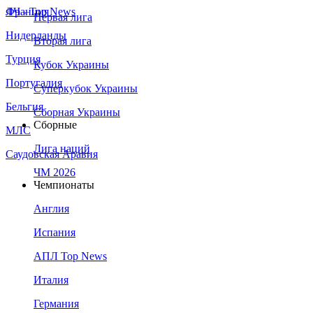
Франция
ЛЧ - Top News
Первая лига
Нидерланды
Вторая лига
Турция
Кубок Украины
Португалия
Суперкубок Украины
Бельгия
Сборная Украины
Сборные
МЛС
Лига наций
Саудовская Аравия
ЧМ 2026
Чемпионаты
Англия
Испания
АПЛ Top News
Италия
Германия