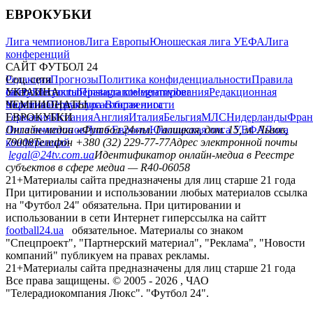
ЕВРОКУБКИ
Лига чемпионов
Лига Европы
Юношеская лига УЕФА
Лига
конференций
САЙТ ФУТБОЛ 24
Редакция
Соц. сети
Прогнозы
Политика конфиденциальности
Правила
сайту
facebook
УКРАИНА
Контакты
x
youtube
Правила комментирования
instagram
telegram
viber
Редакционная
политика
Украина
ЧЕМПИОНАТЫ
Первая лига
Структура собственности
Вторая лига
Германия
ЕВРОКУБКИ
Испания
Англия
Италия
Бельгия
МЛС
Нидерланды
Фран
Лига чемпионов
Онлайн-медиа «Футбол 24»
Лига Европы
пл. Галицкая, дом. 15, м. Львов,
Юношеская лига УЕФА
Лига
конференций
79008
Телефон +380 (32) 229-77-77
Адрес электронной почты
legal@24tv.com.ua
Идентификатор онлайн-медиа в Реестре
субъектов в сфере медиа — R40-06058
21+
Материалы сайта предназначены для лиц старше 21 года
При цитировании и использовании любых материалов ссылка
на "Футбол 24" обязательна. При цитировании и
использовании в сети Интернет гиперссылка на сайтт
football24.ua
обязательное. Материалы со знаком
"Спецпроект", "Партнерский материал", "Реклама", "Новости
компаний" публикуем на правах рекламы.
21+
Материалы сайта предназначены для лиц старше 21 года
Все права защищены. © 2005 -
2026
, ЧАО
"Телерадиокомпания Люкс". "Футбол 24".