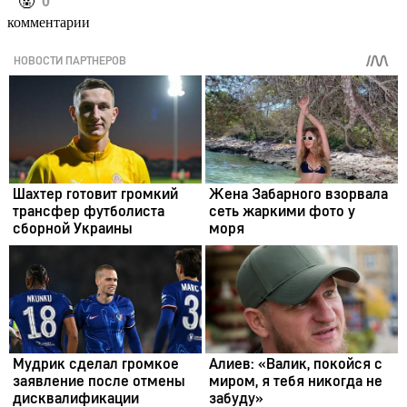
️🤬
0
комментарии