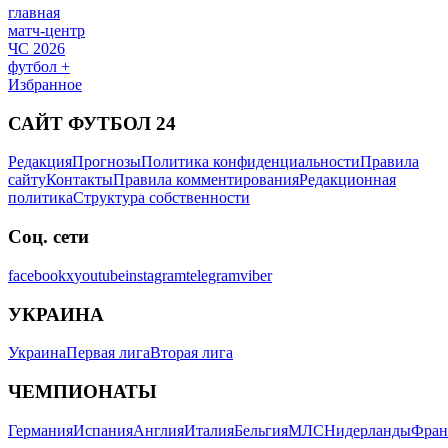
главная
матч-центр
ЧС 2026
футбол +
Избранное
САЙТ ФУТБОЛ 24
Редакция
Прогнозы
Политика конфиденциальности
Правила
сайту
Контакты
Правила комментирования
Редакционная
политика
Структура собственности
Соц. сети
facebook
x
youtube
instagram
telegram
viber
УКРАИНА
Украина
Первая лига
Вторая лига
ЧЕМПИОНАТЫ
Германия
Испания
Англия
Италия
Бельгия
МЛС
Нидерланды
Фран