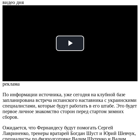
видео дня
Play
Video
реклама
По информации источника, уже сегодня на клубной базе
запланирована встреча испанского наставника с украинскими
специалистами, которые будут работать в его штабе. Это будет
первое личное знакомство сторон перед стартом зимних
сборов.
Ожидается, что Фернандесу будут помогать Сергей
Лавриненко, тренеры вратарей Богдан Шуст и Юрий Шевчук,
специалисты по физподготовке Вадим Шутенко и Вадим