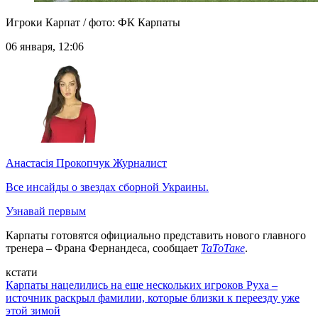
Игроки Карпат / фото: ФК Карпаты
06 января, 12:06
Анастасія Прокопчук
Журналист
Все инсайды о звездах сборной Украины.
Узнавай первым
Карпаты готовятся официально представить нового главного
тренера – Франа Фернандеса, сообщает
ТаТоТаке
.
кстати
Карпаты нацелились на еще нескольких игроков Руха –
источник раскрыл фамилии, которые близки к переезду уже
этой зимой