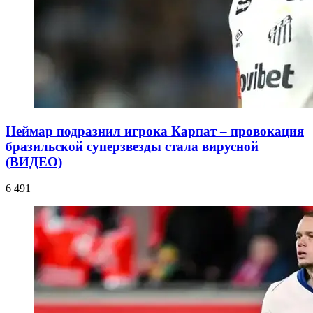
Неймар подразнил игрока Карпат – провокация
бразильской суперзвезды стала вирусной
(ВИДЕО)
6 491