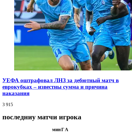
УЕФА оштрафовал ЛНЗ за дебютный матч в
еврокубках – известны сумма и причина
наказания
3 915
последниу матчи игрока
мин
Г
А