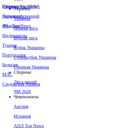
Сборная Украины
Италия
Суперкубок УЕФА
Украина
Германия
Лига конференций
Украина
Франция
ЛЧ - Top News
Первая лига
Нидерланды
Вторая лига
Турция
Кубок Украины
Португалия
Суперкубок Украины
Бельгия
Сборная Украины
Сборные
МЛС
Лига наций
Саудовская Аравия
ЧМ 2026
Чемпионаты
Англия
Испания
АПЛ Top News