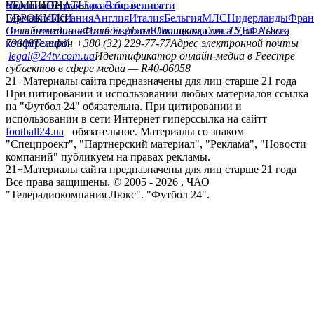
политика
Украина
ЧЕМПИОНАТЫ
Первая лига
Структура собственности
Вторая лига
Германия
ЕВРОКУБКИ
Испания
Англия
Италия
Бельгия
МЛС
Нидерланды
Фран
Лига чемпионов
Онлайн-медиа «Футбол 24»
Лига Европы
пл. Галицкая, дом. 15, м. Львов,
Юношеская лига УЕФА
Лига
конференций
79008
Телефон +380 (32) 229-77-77
Адрес электронной почты
legal@24tv.com.ua
Идентификатор онлайн-медиа в Реестре
субъектов в сфере медиа — R40-06058
21+
Материалы сайта предназначены для лиц старше 21 года
При цитировании и использовании любых материалов ссылка
на "Футбол 24" обязательна. При цитировании и
использовании в сети Интернет гиперссылка на сайтт
football24.ua
обязательное. Материалы со знаком
"Спецпроект", "Партнерский материал", "Реклама", "Новости
компаний" публикуем на правах рекламы.
21+
Материалы сайта предназначены для лиц старше 21 года
Все права защищены. © 2005 -
2026
, ЧАО
"Телерадиокомпания Люкс". "Футбол 24".