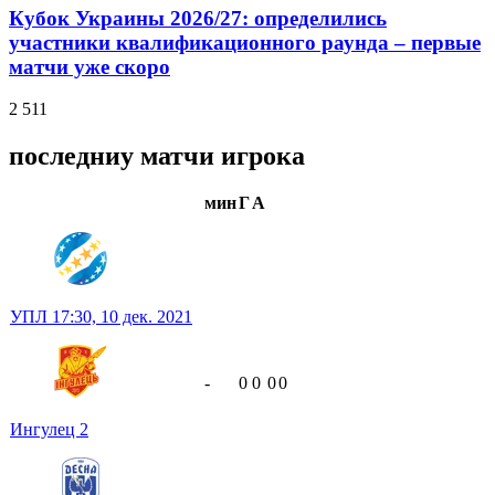
Кубок Украины 2026/27: определились
участники квалификационного раунда – первые
матчи уже скоро
2 511
последниу матчи игрока
мин
Г
А
УПЛ
17:30,
10 дек. 2021
-
0
0
0
0
Ингулец
2