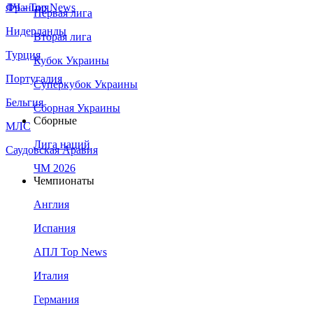
Франция
ЛЧ - Top News
Первая лига
Нидерланды
Вторая лига
Турция
Кубок Украины
Португалия
Суперкубок Украины
Бельгия
Сборная Украины
Сборные
МЛС
Лига наций
Саудовская Аравия
ЧМ 2026
Чемпионаты
Англия
Испания
АПЛ Top News
Италия
Германия