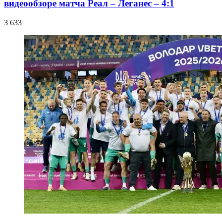
видеообзоре матча Реал – Леганес – 4:1
3 633