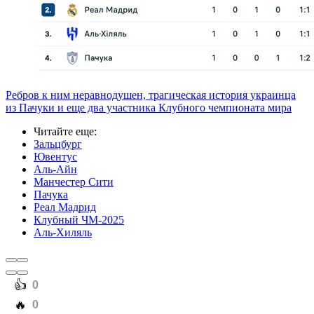
Ребров к ним неравнодушен, трагическая история украинца
из Пачуки и еще два участника Клубного чемпионата мира
Читайте еще
:
Зальцбург
Ювентус
Аль-Айн
Манчестер Сити
Пачука
Реал Мадрид
Клубный ЧМ-2025
Аль-Хиляль
️👍
0
️🔥
0