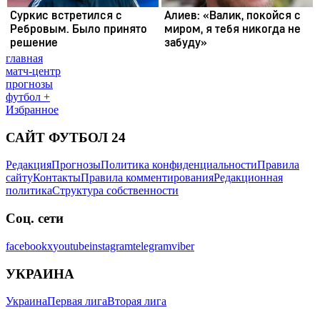
главная
матч-центр
прогнозы
футбол +
Избранное
САЙТ ФУТБОЛ 24
Редакция
Прогнозы
Политика конфиденциальности
Правила
сайту
Контакты
Правила комментирования
Редакционная
политика
Структура собственности
Соц. сети
facebook
x
youtube
instagram
telegram
viber
УКРАИНА
Украина
Первая лига
Вторая лига