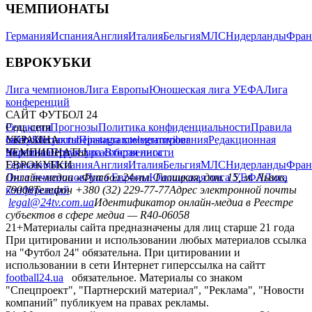
ЧЕМПИОНАТЫ
Германия
Испания
Англия
Италия
Бельгия
МЛС
Нидерланды
Фран
ЕВРОКУБКИ
Лига чемпионов
Лига Европы
Юношеская лига УЕФА
Лига
конференций
САЙТ ФУТБОЛ 24
Редакция
Соц. сети
Прогнозы
Политика конфиденциальности
Правила
сайту
facebook
УКРАИНА
Контакты
x
youtube
Правила комментирования
instagram
telegram
viber
Редакционная
политика
Украина
ЧЕМПИОНАТЫ
Первая лига
Структура собственности
Вторая лига
Германия
ЕВРОКУБКИ
Испания
Англия
Италия
Бельгия
МЛС
Нидерланды
Фран
Лига чемпионов
Онлайн-медиа «Футбол 24»
Лига Европы
пл. Галицкая, дом. 15, м. Львов,
Юношеская лига УЕФА
Лига
конференций
79008
Телефон +380 (32) 229-77-77
Адрес электронной почты
legal@24tv.com.ua
Идентификатор онлайн-медиа в Реестре
субъектов в сфере медиа — R40-06058
21+
Материалы сайта предназначены для лиц старше 21 года
При цитировании и использовании любых материалов ссылка
на "Футбол 24" обязательна. При цитировании и
использовании в сети Интернет гиперссылка на сайтт
football24.ua
обязательное. Материалы со знаком
"Спецпроект", "Партнерский материал", "Реклама", "Новости
компаний" публикуем на правах рекламы.