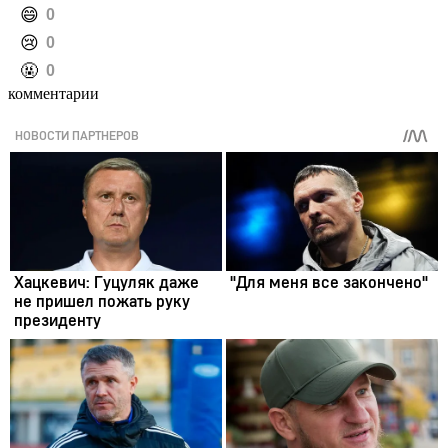
️😄
0
️😢
0
️🤬
0
комментарии