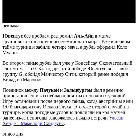
Video
реклама
Ювентус
без проблем разгромил
Аль-Айн
в матче
группового этапа клубного чемпионата мира. Уже в первом
тайме туринцы забили четыре мяча, а дубль оформил Коло
Муани.
Во втором тайме дубль был уже у Консейсау. Окончательный
счет матча – 5:0. Благодаря этой победе Ювентус возглавил
группу G, обойдя Манчестер Сити, который ранее победил
Видад из Марокко.
Поединок между
Пачукой
и
Зальцбургом
был временно
приостановлен из-за неблагоприятных погодных условий.
Игру остановили после первого тайма, когда австрийцы вели
1:0 благодаря голу Оскара Глуха. Это уже второй случай на
турнире, когда погодные условия повлияли на ход матчей –
ранее из-за непогоды задержалось начало встречи
Ульсан
Хёнде – Мамелоди Сандаунс
.
видео дня