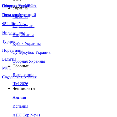
Сборная Украины
Италия
Суперкубок УЕФА
Украина
Германия
Лига конференций
Украина
Франция
ЛЧ - Top News
Первая лига
Нидерланды
Вторая лига
Турция
Кубок Украины
Португалия
Суперкубок Украины
Бельгия
Сборная Украины
Сборные
МЛС
Лига наций
Саудовская Аравия
ЧМ 2026
Чемпионаты
Англия
Испания
АПЛ Top News