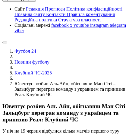
Сайт
Редакція
Прогнози
Політика конфіденційності
Правила сайту
Контакти
Правила коментування
Редакційна політика
Структура власності
Соціальні мережі
facebook
x
youtube
instagram
telegram
viber
Футбол 24
Новини футболу
Клубний ЧС-2025
Ювентус розбив Аль-Айн, обігнавши Ман Сіті –
Зальцбург переграв команду з українцем та принизив
Реал: Клубний ЧС
Ювентус розбив Аль-Айн, обігнавши Ман Сіті –
Зальцбург переграв команду з українцем та
принизив Реал: Клубний ЧС
У ніч на 19 червня відбулися кілька матчів першого туру