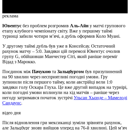
реклама
Ювентус
без проблем розгромив
Аль-Айн
у матчі групового
етапу клубного чемпіонату світу. Вже у першому таймі
туринці забили чотири м’ячі, а дубль оформив Коло Муані.
У другому таймі дубль був уже в Консейсау. Остаточний
рахунок матчу – 5:0. Завдяки цій перемозі Ювентус очолив
групу G, обійшовши Манчестер Сіті, який раніше переміг
Відад з Марокко.
Поєдинок між
Пачукою
та
Зальцбургом
був призупинений
на 90 хвилин через несприятливі погодні умови. Гру
зупинили після першого тайму, коли австрійці вели 1:0
завдяки голу Оскара Глуха. Це вже другий випадок на турнірі,
коли погодні умови вплинули на хід матчів – раніше через
негоду затримався початок зустрічі
Ульсан Хьонде – Мамелоді
Сандаунс
.
відео дня
Після відновлення гри мексиканці зуміли зрівняти рахунок,
але Зальцбург знову вийшов уперед на 76-й хвилині. Цей м’яч