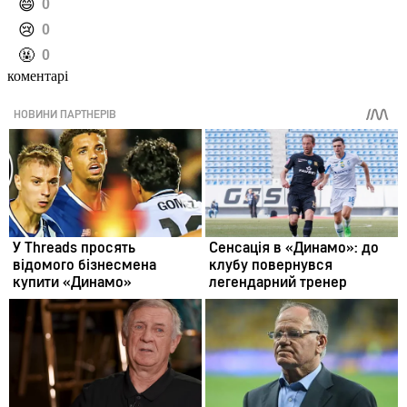
️😄
0
️😢
0
️🤬
0
коментарі