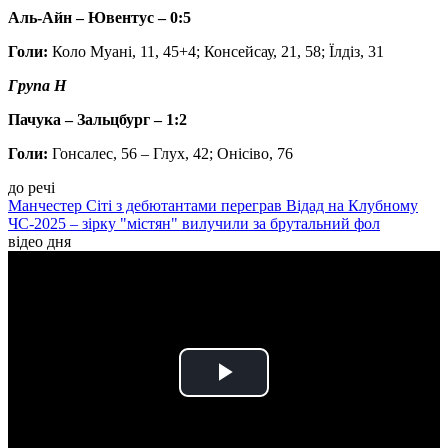
Аль-Айн – Ювентус – 0:5
Голи:
Коло Муані, 11, 45+4; Консейсау, 21, 58; Їлдіз, 31
Група H
Пачука – Зальцбург – 1:2
Голи:
Гонсалес, 56 – Глух, 42; Онісіво, 76
до речі
Манчестер Сіті з дебютантами переграв Відад на Клубному
ЧС-2025 – зірку "містян" вилучили за брутальний фол
відео дня
Play
Video