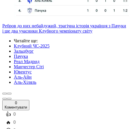
Ребров до них небайдужий, трагічна історія українця з Пачуки
і ще два учасники Клубного чемпіонату світу
Читайте ще
:
Клубний ЧС-2025
Зальцбург
Пачука
Реал Мадрид
Манчестер Сіті
Ювентус
Аль-Айн
Аль-Хіляль
0
Коментувати
️👍
0
️🔥
0