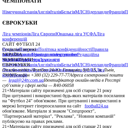
ЧЕМПІОНАТИ
Німеччина
Іспанія
Англія
Італія
Бельгія
МЛС
Нідерланди
Франція
П
ЄВРОКУБКИ
Ліга чемпіонів
Ліга Європи
Юнацька ліга УЄФА
Ліга
конференцій
САЙТ ФУТБОЛ 24
Редакція
Соціальні мережі
Прогнози
Політика конфіденційності
Правила
сайту
facebook
УКРАЇНА
Контакти
x
youtube
Правила коментування
instagram
telegram
viber
Редакційна
політика
Україна
ЧЕМПІОНАТИ
Перша ліга
Структура власності
Друга ліга
Німеччина
ЄВРОКУБКИ
Іспанія
Англія
Італія
Бельгія
МЛС
Нідерланди
Франція
П
Ліга чемпіонів
Онлайн-медіа «Футбол 24»
Ліга Європи
Юнацька ліга УЄФА
пл. Галицька, буд. 15, м. Львів,
Ліга
конференцій
79008
Телефон +380 (32) 229-77-77
Адреса електронної пошти
—
legal@24tv.com.ua
Ідентифікатор онлайн-медіа в Реєстрі
суб’єктів у сфері медіа — R40-06058
21+
Матеріали сайту призначені для осіб старше 21 року
При цитуванні і використанні будь-яких матеріалів посилання
на "Футбол 24" обов'язкове. При цитуванні і використанні в
мережі Інтернет гіперпосилання на сайт
football24.ua
обов'язкове. Матеріали зі знаком "Спецпроект",
"Партнерський матеріал", "Реклама", "Новини компаній"
публікуємо на правах реклами.
21+
Матеріали сайту призначені для осіб старше 21 року