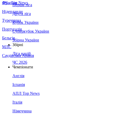
Франція
ЛЧ - Top News
Перша ліга
Нідерланди
Друга ліга
Туреччина
Кубок України
Португалія
Суперкубок України
Бельгія
Збірна України
Збірні
МЛС
Ліга націй
Саудівська Аравія
ЧС 2026
Чемпіонати
Англія
Іспанія
АПЛ Top News
Італія
Німеччина