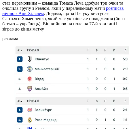
став переможним – команда Томаса Леча здобула три очки та
очолила групу з Реалом, який у паралельному матчі
розписав
нічию з Аль-Хілялем
. Додамо, що за Пачуку виступає
Сантьяго Хоменченко, який має українське походження (його
батько – українець). Він вийшов на поле на 77-й хвилині і
зіграв до кінця матчу.
реклама