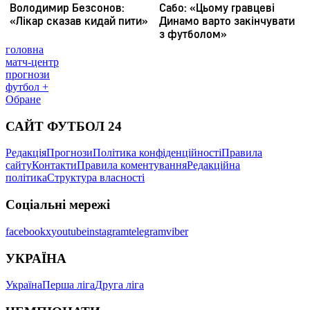
головна
матч-центр
прогнози
футбол +
Обране
САЙТ ФУТБОЛ 24
Редакція
Прогнози
Політика конфіденційності
Правила
сайту
Контакти
Правила коментування
Редакційна
політика
Структура власності
Соціальні мережі
facebook
x
youtube
instagram
telegram
viber
УКРАЇНА
Україна
Перша ліга
Друга ліга