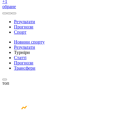
+
1
обране
Результати
Прогнози
Спорт
Новини спорту
Результати
Турніри
Статті
Прогнози
Трансфери
топ