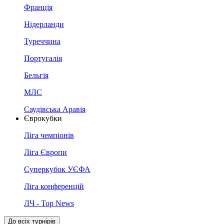
Франція
Нідерланди
Туреччина
Португалія
Бельгія
МЛС
Саудівська Аравія
Єврокубки
Ліга чемпіонів
Ліга Європи
Суперкубок УЄФА
Ліга конференцій
ЛЧ - Top News
До всіх турнірів