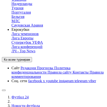
Нидерланды
Турция
Португалия
Бельгия
МЛС
Саудовская Аравия
Еврокубки
Лига чемпионов
Лига Европы
Суперкубок УЕФА
Лига конференций
ЛЧ - Top News
Ко всем турнирам
Сайт
Редакция
Прогнозы
Политика
конфиденциальности
Правила сайту
Контакты
Правила
комментирования
Соц. сети
facebook
x
youtube
instagram
telegram
viber
Футбол 24
Новости футбола