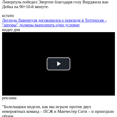
Ливерпуль победил Эвертон благодаря голу Вирджила ван
Дейка на 90+10-й минуте.
кстати
Легенда Ливерпуля договорился о переходе в Тоттенхэм –
"шпоры" должны выполнить одно условие
видео дня
Play
Video
реклама
"Болельщики видели, как мы играли против двух
невероятных команд – ПСЖ и Манчестер Сити – и проиграли
обоим.