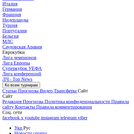
Италия
Германия
Франция
Нидерланды
Турция
Португалия
Бельгия
МЛС
Саудовская Аравия
Еврокубки
Лига чемпионов
Лига Европы
Суперкубок УЕФА
Лига конференций
ЛЧ - Top News
Ко всем турнирам
Статьи
Прогнозы
Видео
Трансферы
Сайт
Сайт
Редакция
Прогнозы
Политика конфиденциальности
Правила
сайту
Контакты
Правила комментирования
Соц. сети
facebook
x
youtube
instagram
telegram
viber
Укр
Рус
Новости спорта