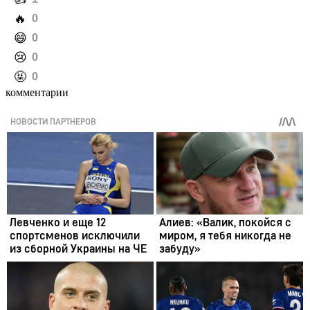
️🔥
0
️😄
0
️😢
0
️🤬
0
комментарии