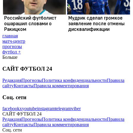
главная
матч-центр
прогнозы
футбол +
Больше
САЙТ ФУТБОЛ 24
Редакция
Прогнозы
Политика конфиденциальности
Правила
сайту
Контакты
Правила комментирования
Соц. сети
facebook
x
youtube
instagram
telegram
viber
САЙТ ФУТБОЛ 24
Редакция
Прогнозы
Политика конфиденциальности
Правила
сайту
Контакты
Правила комментирования
Соц. сети