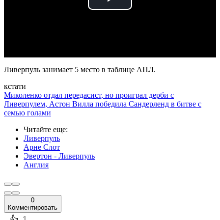
Play
Video
Ливерпуль занимает 5 место в таблице АПЛ.
кстати
Миколенко отдал передасист, но проиграл дерби с
Ливерпулем, Астон Вилла победила Сандерленд в битве с
семью голами
Читайте еще
:
Ливерпуль
Арне Слот
Эвертон - Ливерпуль
Англия
0
Комментировать
️👍
1