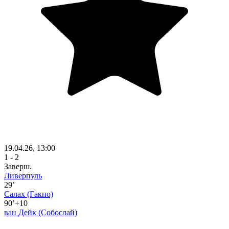
19.04.26, 13:00
1 - 2
Заверш.
Ливерпуль
29’
Салах
(Гакпо)
90’+10
ван Дейк
(Собослай)