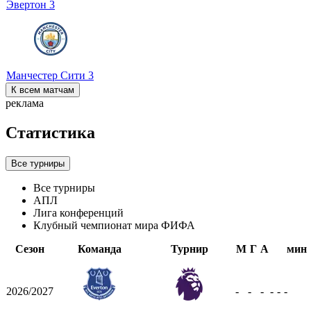
Эвертон
3
Манчестер Сити
3
К всем матчам
реклама
Статистика
Все турниры
Все турниры
АПЛ
Лига конференций
Клубный чемпионат мира ФИФА
Сезон
Команда
Турнир
М
Г
А
мин
2026/2027
-
-
-
-
-
-