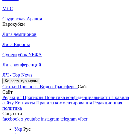
МЛС
Саудовская Аравия
Еврокубки
Лига чемпионов
Лига Европы
Суперкубок УЕФА
Лига конференций
ЛЧ - Top News
Ко всем турнирам
Статьи
Прогнозы
Видео
Трансферы
Сайт
Сайт
Редакция
Прогнозы
Политика конфиденциальности
Правила
сайту
Контакты
Правила комментирования
Редакционная
политика
Соц. сети
facebook
x
youtube
instagram
telegram
viber
Укр
Рус