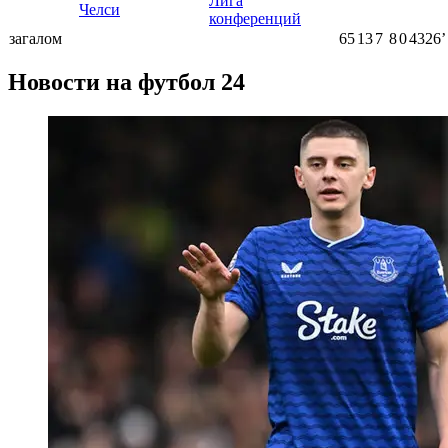
Лига
Челси
конференций
загалом
65
13
7
8
0
4326ʼ
Новости на футбол 24