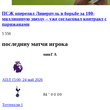
ПСЖ опередил Ливерпуль в борьбе за 100-
миллионную звезду – уже согласовал контракт с
парижанами
5 556
последниу матчи игрока
мин
Г
А
АПЛ
15:00,
24 май 2026
84
ʼ
0
0
0
0
Тоттенхэм
1