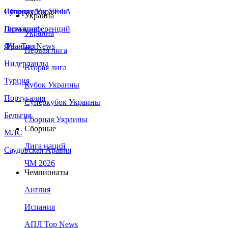
Сборная Украины
Италия
Суперкубок УЕФА
Украина
Германия
Лига конференций
Украина
Франция
ЛЧ - Top News
Первая лига
Нидерланды
Вторая лига
Турция
Кубок Украины
Португалия
Суперкубок Украины
Бельгия
Сборная Украины
Сборные
МЛС
Лига наций
Саудовская Аравия
ЧМ 2026
Чемпионаты
Англия
Испания
АПЛ Top News