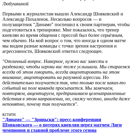
Любушкиной
Первыми к журналистам вышли Александр Шовковский и
Александр Пихаленок. Несколько вопросов — и
полузащитник "Динамо" поспешил к своим партнерам, чтобы
подготовиться к тренировке. Мне показалось, что тренер
киевлян во время общения с прессой был более серьёзным,
чем обычно. На мой вопрос о том, что иногда в одном матче
мы видим разные команды с точки зрения настроения и
агрессивности, Шовковский ответил следующее.
"Отличный вопрос. Наверное, нужно вас завести в
раздевалку, чтобы игроки вас тоже услышали. Мы стараемся
всегда об этом говорить, всегда акцентировать на этом
внимание, акцентировать на разумной агрессии. Но
действительно получается так, что только после каких-то
событий на поле команда просыпается. Мы замечаем,
повторяем, акцентируем, предпринимаем целенаправленные
действия в этом направлении, но, скажу честно, иногда даже
непонятно, почему так получается".
кстати
"Динамо" — "Зриньски": пресс-конференция
Шовковского — о потерях киевлян перед матчем Лиги
чемпионов и главной проблеме этого сезона