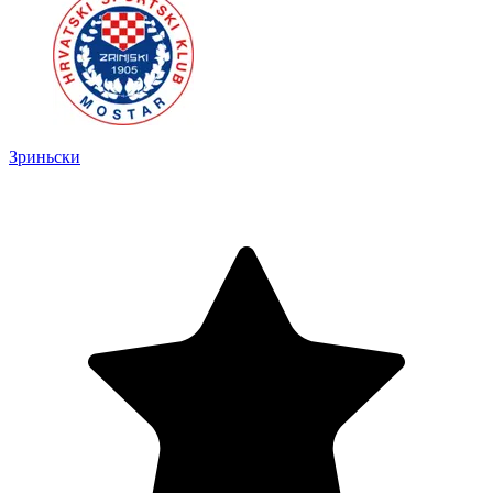
Зриньски