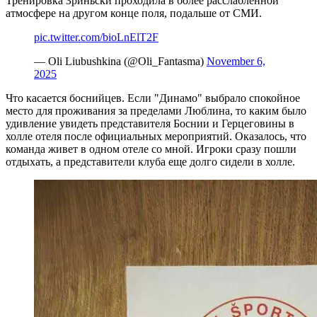
Тренировка Зриньски проходила в более расслабленной
атмосфере на другом конце поля, подальше от СМИ.
pic.twitter.com/bioLnElT2F
— Oli Liubushkina (@Oli_Fantasma)
November 6,
2025
Что касается боснийцев. Если "Динамо" выбрало спокойное
место для проживания за пределами Люблина, то каким было
удивление увидеть представителя Боснии и Герцеговины в
холле отеля после официальных мероприятий. Оказалось, что
команда живет в одном отеле со мной. Игроки сразу пошли
отдыхать, а представители клуба еще долго сидели в холле.