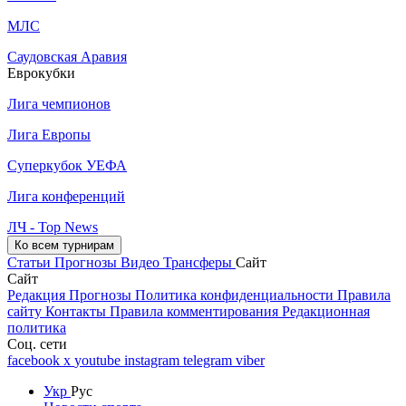
МЛС
Саудовская Аравия
Еврокубки
Лига чемпионов
Лига Европы
Суперкубок УЕФА
Лига конференций
ЛЧ - Top News
Ко всем турнирам
Статьи
Прогнозы
Видео
Трансферы
Сайт
Сайт
Редакция
Прогнозы
Политика конфиденциальности
Правила
сайту
Контакты
Правила комментирования
Редакционная
политика
Соц. сети
facebook
x
youtube
instagram
telegram
viber
Укр
Рус