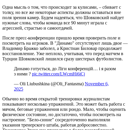
Одна мысль о том, что происходит за кулисами, – сбивает с
толку, но все же некоторые аспекты должны оставаться вне
поля зрения камер. Будем надеяться, что Шовковский найдет
нужные слова, чтобы команда все 90 минут играла с
агрессией, страстью и самоотдачей.
После пресс-конференции пришло время проверить поле и
посмотреть на игроков. В "Динамо" отсутствуют лишь двое —
Владимир Бражко заболел, а Кристиан Биловар продолжает
восстановление. Уже неплохо, учитывая, что перед матчем в
Турции Шовковский лишился сразу шестерых футболистов.
Динамо готується, до Ліги конференцій… і я разом
з ними ?
pic.twitter.com/LWcmHi6iCj
— Oli Liubushkina (@Oli_Fantasma)
November 6,
2025
Обычно во время открытой тренировки журналистам
показывают несколько упражнений. Это может быть работа с
мячом, беговые упражнения или рондо. Мало, чтобы оценить
физическое состояние, но достаточно, чтобы посмотреть на
настроение. "Бело-синие" сосредоточенно выполняли
указания тренерского штаба, работая добросовестно.