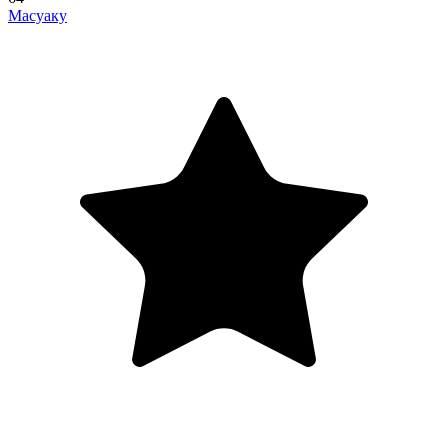
Масуаку