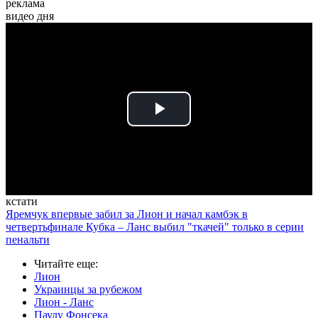
реклама
видео дня
Play
Video
кстати
Яремчук впервые забил за Лион и начал камбэк в
четвертьфинале Кубка – Ланс выбил "ткачей" только в серии
пенальти
Читайте еще
:
Лион
Украинцы за рубежом
Лион - Ланс
Паулу Фонсека