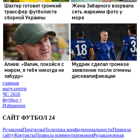
главная
матч-центр
ЧС 2026
футбол +
Избранное
САЙТ ФУТБОЛ 24
Редакция
Прогнозы
Политика конфиденциальности
Правила
сайту
Контакты
Правила комментирования
Редакционная