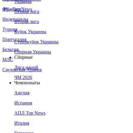
Украина
Франция
ЛЧ - Top News
Первая лига
Нидерланды
Вторая лига
Турция
Кубок Украины
Португалия
Суперкубок Украины
Бельгия
Сборная Украины
Сборные
МЛС
Лига наций
Саудовская Аравия
ЧМ 2026
Чемпионаты
Англия
Испания
АПЛ Top News
Италия