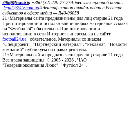
конференций
79008
Телефон +380 (32) 229-77-77
Адрес электронной почты
legal@24tv.com.ua
Идентификатор онлайн-медиа в Реестре
субъектов в сфере медиа — R40-06058
21+
Материалы сайта предназначены для лиц старше 21 года
При цитировании и использовании любых материалов ссылка
на "Футбол 24" обязательна. При цитировании и
использовании в сети Интернет гиперссылка на сайтт
football24.ua
обязательное. Материалы со знаком
"Спецпроект", "Партнерский материал", "Реклама", "Новости
компаний" публикуем на правах рекламы.
21+
Материалы сайта предназначены для лиц старше 21 года
Все права защищены. © 2005 -
2026
, ЧАО
"Телерадиокомпания Люкс". "Футбол 24".