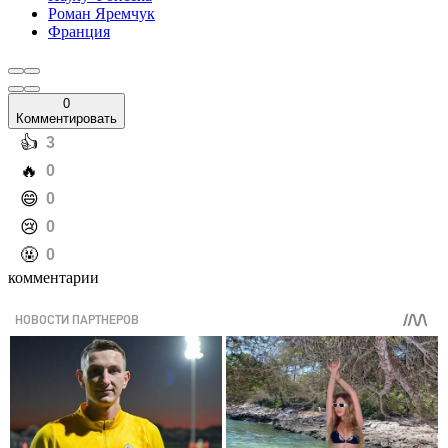
Роман Яремчук
Франция
0
Комментировать
️👍
3
️🔥
0
️😄
0
️😢
0
️🤬
0
комментарии