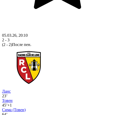
05.03.26, 20:10
2 - 3
(2 - 2)
После пен.
Ланс
23’
Товен
45’+1
Сима
(Товен)
64’