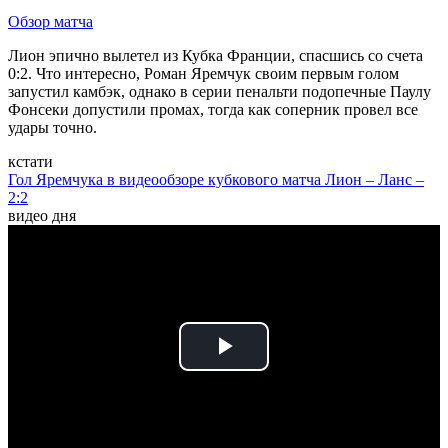
Обзор матча
Лион эпично вылетел из Кубка Франции, спасшись со счета
0:2. Что интересно, Роман Яремчук своим первым голом
запустил камбэк, однако в серии пенальти подопечные Паулу
Фонсеки допустили промах, тогда как соперник провел все
удары точно.
кстати
Гол Яремчука в видеообзоре кубкового матча Лион – Ланс –
2:2
видео дня
Play
Video