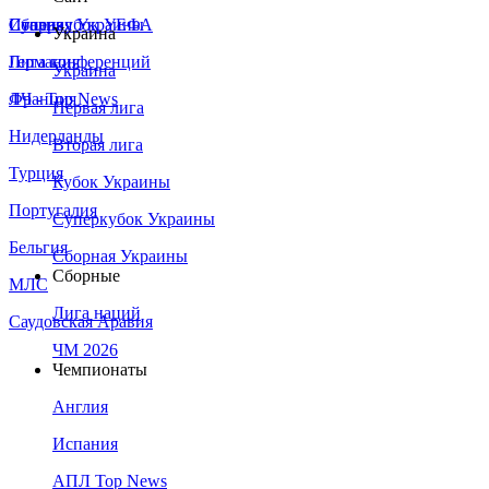
Сборная Украины
Италия
Суперкубок УЕФА
Украина
Германия
Лига конференций
Украина
Франция
ЛЧ - Top News
Первая лига
Нидерланды
Вторая лига
Турция
Кубок Украины
Португалия
Суперкубок Украины
Бельгия
Сборная Украины
Сборные
МЛС
Лига наций
Саудовская Аравия
ЧМ 2026
Чемпионаты
Англия
Испания
АПЛ Top News